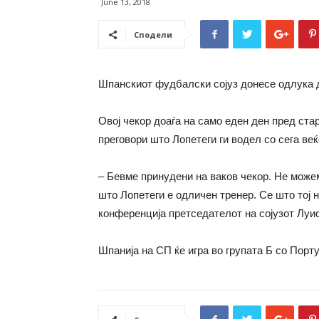
June 13, 2018
Сподели
Шпанскиот фудбалски сојуз донесе одлука д
Овој чекор доаѓа на само еден ден пред стар
преговори што Лопетеги ги водел со сега ве
– Бевме принудени на ваков чекор. Не можем
што Лопетеги е одличен тренер. Се што тој н
конференција претседателот на сојузот Луи
Шпанија на СП ќе игра во групата Б со Португа