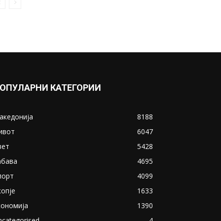
ОПУЛАРНИ КАТЕГОРИИ
акедонија
8188
ивот
6047
вет
5428
абава
4695
порт
4099
копје
1633
кономија
1390
ncategorised
4