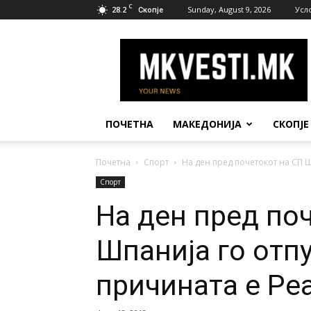
C
28.2
Sunday, August 9, 2026
Усл
Скопје
МК
Вести
ПОЧЕТНА
МАКЕДОНИЈА
СКОПЈЕ
Почетна
Спорт
На ден пред почетокот на СП Ш
Спорт
На ден пред по
Шпанија го отп
причината е Ре