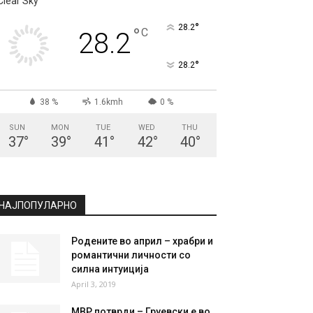
Clear Sky
°
28.2
°
C
28.2
°
28.2
38 %
1.6kmh
0 %
SUN
MON
TUE
WED
THU
37
°
39
°
41
°
42
°
40
°
НАЈПОПУЛАРНО
Родените во април – храбри и
романтични личности со
силна интуиција
April 3, 2019
МВР потврди – Груевски е во