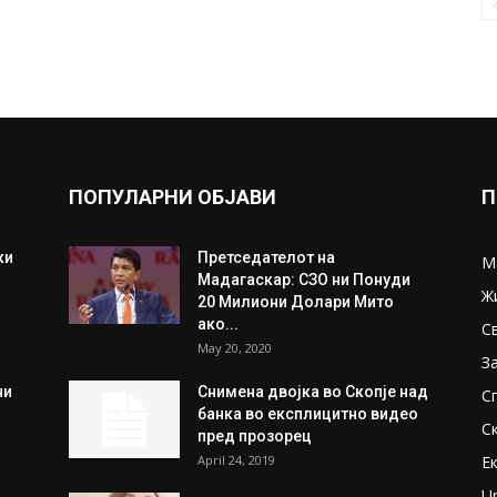
ПОПУЛАРНИ ОБЈАВИ
П
ки
Претседателот на
М
Мадагаскар: СЗО ни Понуди
Ж
20 Милиони Долари Мито
ако...
С
May 20, 2020
З
ни
Снимена двојка во Скопје над
С
банка во експлицитно видео
С
пред прозорец
April 24, 2019
Е
U