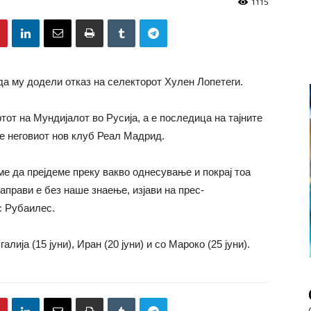
1115
а му додели отказ на селекторот Хулен Лопетеги.
тот на Мундијалот во Русија, а е последица на тајните
ќе неговиот нов клуб Реал Мадрид.
е да прејдеме преку вакво однесување и покрај тоа
аправи е без наше знаење, изјави на прес-
с Рубаилес.
лија (15 јуни), Иран (20 јуни) и со Мароко (25 јуни).