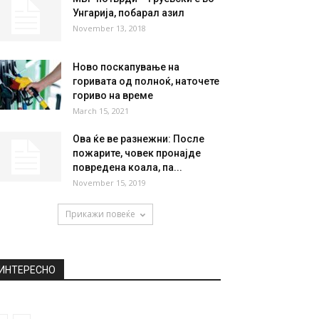
Унгарија, побарал азил
November 13, 2018
Ново поскапување на
горивата од полноќ, наточете
гориво на време
March 15, 2021
Ова ќе ве разнежни: После
пожарите, човек пронајде
повредена коала, па...
November 15, 2019
Прикажи повеќе
ИНТЕРЕСНО