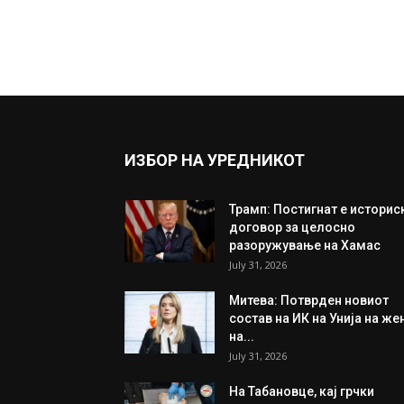
ИЗБОР НА УРЕДНИКОТ
Трамп: Постигнат е историс
договор за целосно
разоружување на Хамас
July 31, 2026
Митева: Потврден новиот
состав на ИК на Унија на же
на...
July 31, 2026
На Табановце, кај грчки