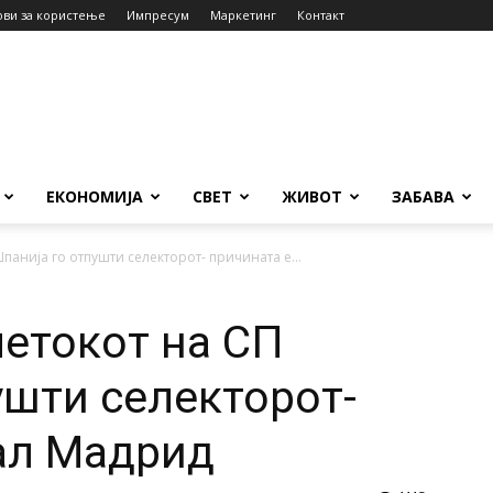
ови за користење
Импресум
Маркетинг
Контакт
ЕКОНОМИЈА
СВЕТ
ЖИВОТ
ЗАБАВА
панија го отпушти селекторот- причината е...
четокот на СП
ушти селекторот-
ал Мадрид