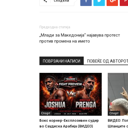
Сподели
Предходна статија
„Млади за Македонија“ најавува протест
против промена на името
ПОВРЗАНИ НАПИСИ
ПОВЕЌЕ ОД АВТОРО
Спорт
Спорт
Бокс корнер-Експлозивен судир
ВИДЕО: По
во Саудиска Арабија (ВИДЕО)
Шпанците 