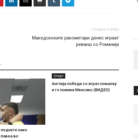
Следна статија
Македонските ракометари денес играат
реванш со Романија
Т
Спорт
Англија победи со играч помалку
и го помина Мексико (ВИДЕО)
гледнете како
славеа во