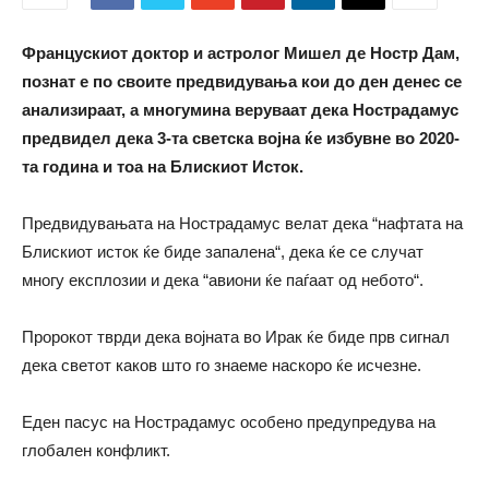
Францускиот доктор и астролог Мишел де Ностр Дам,
познат е по своите предвидувања кои до ден денес се
анализираат, а многумина веруваат дека Нострадамус
предвидел дека 3-та светска војна ќе избувне во 2020-
та година и тоа на Блискиот Исток.
Предвидувањата на Нострадамус велат дека “нафтата на
Блискиот исток ќе биде запалена“, дека ќе се случат
многу експлозии и дека “авиони ќе паѓаат од небото“.
Пророкот тврди дека војната во Ирак ќе биде прв сигнал
дека светот каков што го знаеме наскоро ќе исчезне.
Еден пасус на Нострадамус особено предупредува на
глобален конфликт.