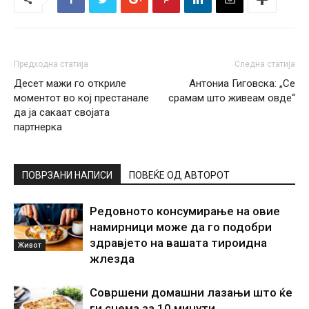
Предходна статија
Следна статија
Десет мажи го откриле
Антониа Гиговска: „Се
моментот во кој престанале
срамам што живеам овде“
да ја сакаат својата
партнерка
ПОВРЗАНИ НАПИСИ
ПОВЕЌЕ ОД АВТОРОТ
Редовното консумирање на овие
намирници може да го подобри
здравјето на вашата тироидна
Живот
жлезда
Совршени домашни лазањи што ќе
ги снема за 10 минути