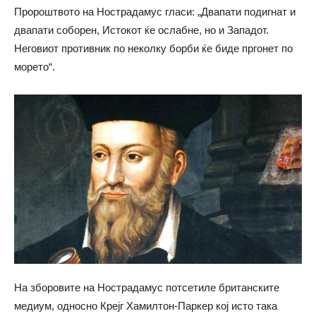
Пророштвото на Нострадамус гласи: „Двапати подигнат и
двапати соборен, Истокот ќе ослабне, но и Западот.
Неговиот противник по неколку борби ќе биде пргонет по
морето“.
На зборовите на Нострадамус потсетиле британските
медиум, односно Крејг Хамилтон-Паркер кој исто така