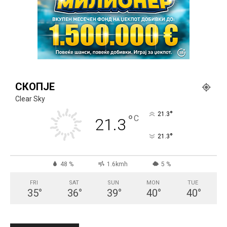
СКОПЈЕ
Clear Sky
°
21.3
°
C
21.3
°
21.3
48 %
1.6kmh
5 %
FRI
SAT
SUN
MON
TUE
35
°
36
°
39
°
40
°
40
°