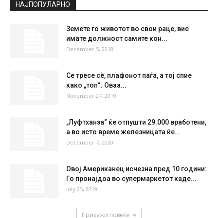
НАЈПОПУЛАРНО
Земете го животот во свои раце, вие
имате должност самите кон...
December 5, 2018
Се тресе сè, плафонот паѓа, а тој спие
како „топ“: Оваа...
November 27, 2019
„Луфтханза“ ќе отпушти 29.000 вработени,
а во исто време железницата ќе...
December 7, 2020
Овој Американец исчезна пред 10 години:
Го пронајдоа во супермаркетот каде...
July 25, 2019
Прикажи повеќе