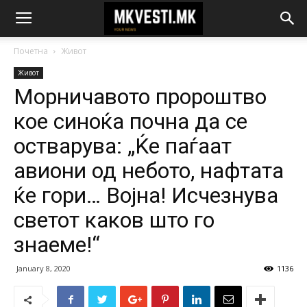
Почетна
Живот
Живот
Морничавото пророштво
кое синоќа почна да се
остварува: „Ќе паѓаат
авиони од небото, нафтата
ќе гори… Војна! Исчезнува
светот каков што го
знаеме!“
January 8, 2020
1136