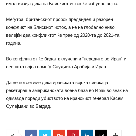
имал визија дека на Блискиот исток ќе избувне војна.
Меѓутоа, британскиот пророк предвидел и разорен
конфликт на Блискиот исток, а не на глобално ниво,
велејќи деа конфликтот ќе трае од 2020-та до 2021-та
година.
Во конфликтот ќе бидат вклучени и “нередите во Иран“ и
сеопшта војна помеѓу Саудиска Арабија и Иран.
Да ве потсетиме дека иранската војска синоќа ја
рекетираше американската воена база во Ирак во знак на
одмазда поради убиството на иранскиот генерал Касем
Сулејмани во Багдад.