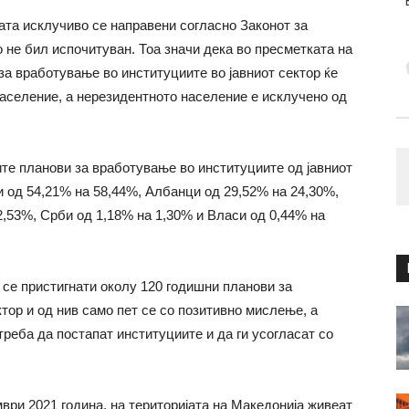
ата исклучиво се направени согласно Законот за
о не бил испочитуван. Тоа значи дека во пресметката на
за вработување во институциите во јавниот сектор ќе
население, а нерезидентното население е исклучено од
ите планови за вработување во институциите од јавниот
и од 54,21% на 58,44%, Албанци од 29,52% на 24,30%,
2,53%, Срби од 1,18% на 1,30% и Власи од 0,44% на
 се пристигнати околу 120 годишни планови за
тор и од нив само пет се со позитивно мислење, а
треба да постапат институциите и да ги усогласат со
ври 2021 година, на територијата на Македонија живеат