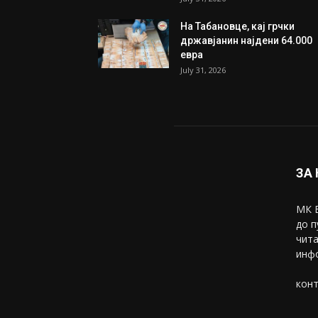
На Табановце, кај грчки
државјанин најдени 64.000
евра
July 31, 2026
ЗА
МК В
до п
чита
инфо
конт