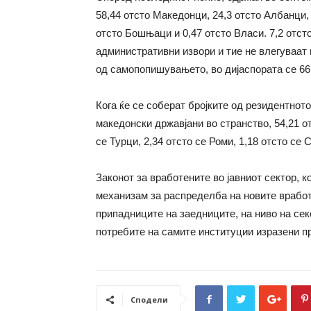
58,44 отсто Македонци, 24,3 отсто Албанци, 3
отсто Бошњаци и 0,47 отсто Власи. 7,2 отсто
административни извори и тие не влегуваат
од самопопишувањето, во дијаспората се 66
Кога ќе се соберат бројките од резидентно
македонски државјани во странство, 54,21 о
се Турци, 2,34 отсто се Роми, 1,18 отсто се 
Законот за вработените во јавниот сектор, к
механизам за распределба на новите вработ
припадниците на заедниците, на ниво на секо
потребите на самите институции изразени п
Сподели