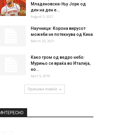
НАЈПОПУЛАРНО
Нестабилно време со дожд,
ветер и грмежи
May 14, 2019
NBA колумна на Димитар
Младеновски-Њу Јорк од
ден на ден е...
August 5, 2021
Научници: Корона вирусот
можеби не потекнува од Кина
March 23, 2021
Како гром од ведрo небо:
Мурињо се враќа во Италија,