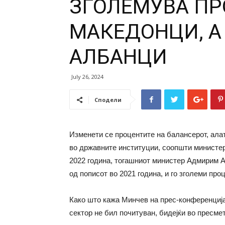
ЗГОЛЕМУВА ПР
МАКЕДОНЦИ, А
АЛБАНЦИ
July 26, 2024
Сподели
Изменети се процентите на балансерот, ал
во државните институции, соопшти министер
2022 година, тогашниот министер Адмирим Ал
од пописот во 2021 година, и го зголеми пр
Како што кажа Минчев на прес-конференција 
сектор не бил почитуван, бидејќи во пресме