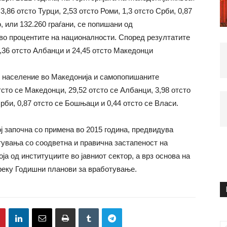
,86 отсто Турци, 2,53 отсто Роми, 1,3 отсто Срби, 0,87
, или 132.260 граѓани, се попишани од
 во процентите на националности. Според резултатите
,36 отсто Албанци и 24,45 отсто Македонци
то население во Македонија и самопопишаните
тсто се Македонци, 29,52 отсто се Албанци, 3,98 отсто
Срби, 0,87 отсто се Бошњаци и 0,44 отсто се Власи.
ој започна со примена во 2015 година, предвидува
увања со соодветна и правична застапеност на
ја од институциите во јавниот сектор, а врз основа на
реку Годишни планови за вработување.