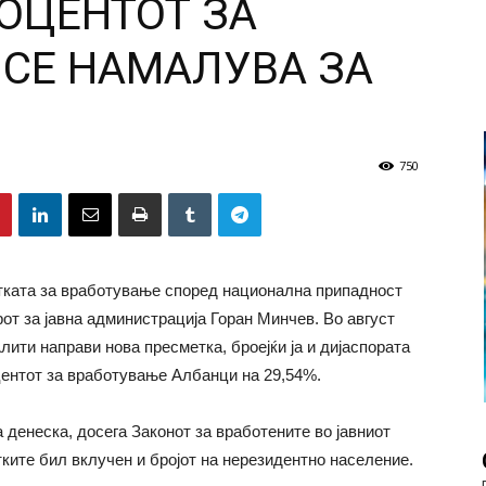
ОЦЕНТОТ ЗА
 СЕ НАМАЛУВА ЗА
750
атката за вработување според национална припадност
от за јавна администрација Горан Минчев. Во август
ити направи нова пресметка, броејќи ја и дијаспората
оцентот за вработување Албанци на 29,54%.
денеска, досега Законот за вработените во јавниот
тките бил вклучен и бројот на нерезидентно население.