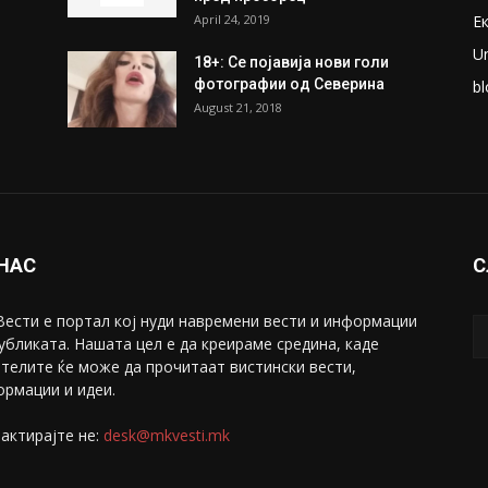
April 24, 2019
Е
U
18+: Се појавија нови голи
фотографии од Северина
bl
August 21, 2018
 НАС
С
ести е портал коj нуди навремени вести и информации
убликата. Нашата цел е да креираме средина, каде
телите ќе може да прочитаат вистински вести,
рмации и идеи.
актирајте не:
desk@mkvesti.mk