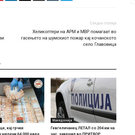
Следна статија
Хеликоптери на АРМ и МВР помагаат во
зи
гасењето на шумскиот пожар кај кочанското
село Главовица
Т
Македонија
е, кај грчки
Гевгеличанец ЛЕТАЛ со 204 км на
 најдени 64.000 евра
час, завршил во ПРИТВОР