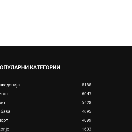
ОПУЛАРНИ КАТЕГОРИИ
акедонија
8188
ивот
6047
вет
5428
абава
4695
порт
4099
копје
1633