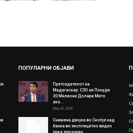
ПОПУЛАРНИ ОБЈАВИ
П
ки
Претседателот на
М
Мадагаскар: СЗО ни Понуди
Ж
20 Милиони Долари Мито
ако...
С
May 20, 2020
З
ни
Снимена двојка во Скопје над
С
банка во експлицитно видео
С
пред прозорец