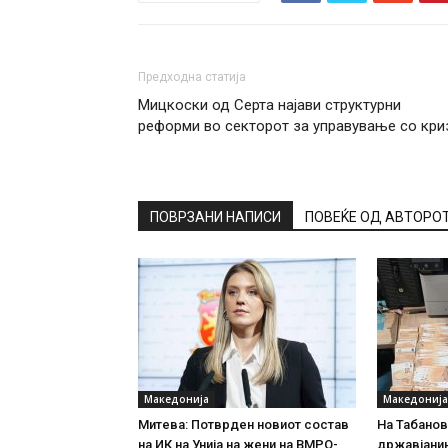
Предходна статија
Мицкоски од Серта најави структурни
реформи во секторот за управување со кри
ПОВРЗАНИ НАПИСИ
ПОВЕЌЕ ОД АВТОРО
Македонија
Македонија
Митева: Потврден новиот состав
На Табановц
на ИК на Унија на жени на ВМРО-
државјанин