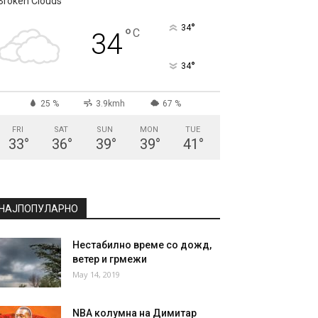
СКОПЈЕ
Broken Clouds
°
34
°
C
34
°
34
25 %
3.9kmh
67 %
FRI
SAT
SUN
MON
TUE
33
°
36
°
39
°
39
°
41
°