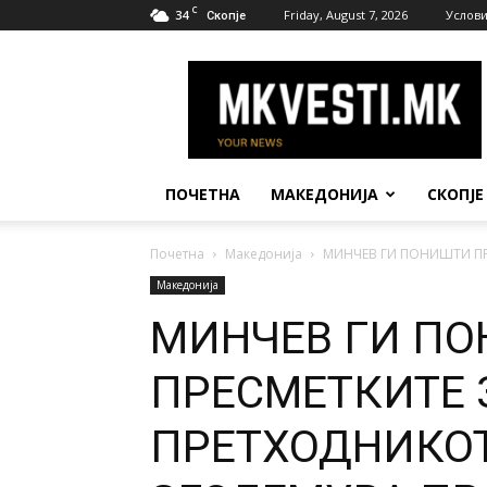
C
34
Friday, August 7, 2026
Услови
Скопје
МК
Вести
ПОЧЕТНА
МАКЕДОНИЈА
СКОПЈЕ
Почетна
Македонија
МИНЧЕВ ГИ ПОНИШТИ ПР
Македонија
МИНЧЕВ ГИ П
ПРЕСМЕТКИТЕ 
ПРЕТХОДНИКОТ