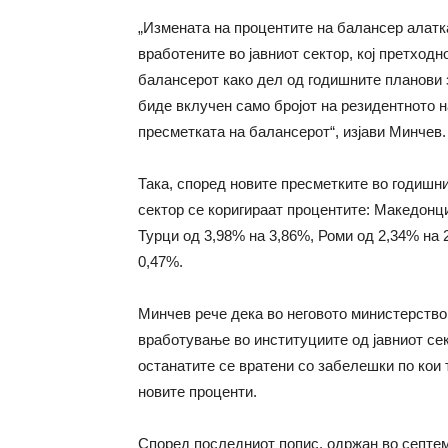
„Измената на процентите на балансер алатк
вработените во јавниот сектор, кој претходн
балансерот како дел од годишните планови 
биде вклучен само бројот на резидентното 
пресметката на балансерот“, изјави Минчев.
Така, според новите пресметките во годишн
сектор се коригираат процентите: Македонц
Турци од 3,98% на 3,86%, Роми од 2,34% на 
0,47%.
Минчев рече дека во неговото министерство
вработување во институциите од јавниот сек
останатите се вратени со забелешки по кои 
новите проценти.
Според последниот попис, одржан во септем