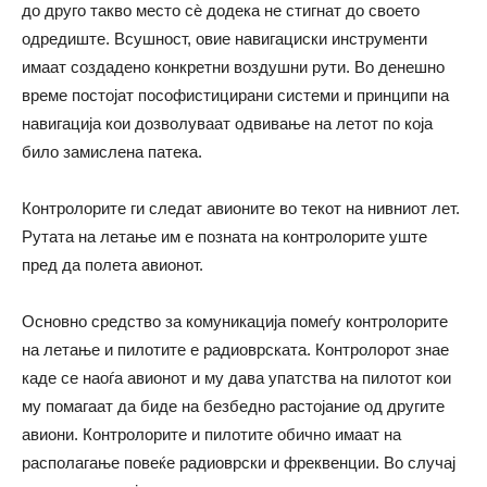
до друго такво место сѐ додека не стигнат до своето
одредиште. Всушност, овие навигациски инструменти
имаат создадено конкретни воздушни рути. Во денешно
време постојат пософистицирани системи и принципи на
навигација кои дозволуваат одвивање на летот по која
било замислена патека.
Контролорите ги следат авионите во текот на нивниот лет.
Рутата на летање им е позната на контролорите уште
пред да полета авионот.
Основно средство за комуникација помеѓу контролорите
на летање и пилотите е радиоврската. Контролорот знае
каде се наоѓа авионот и му дава упатства на пилотот кои
му помагаат да биде на безбедно растојание од другите
авиони. Контролорите и пилотите обично имаат на
располагање повеќе радиоврски и фреквенции. Во случај