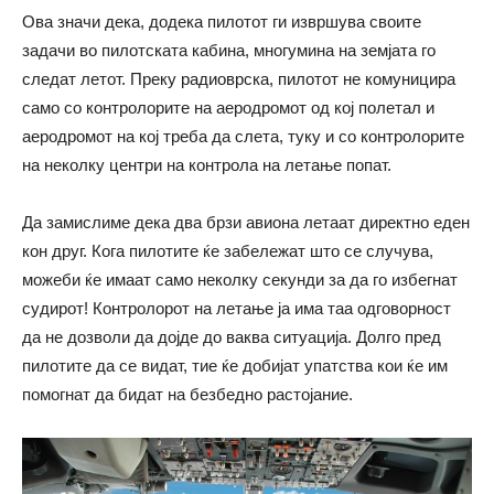
Ова значи дека, додека пилотот ги извршува своите
задачи во пилотската кабина, многумина на земјата го
следат летот. Преку радиоврска, пилотот не комуницира
само со контролорите на аеродромот од кој полетал и
аеродромот на кој треба да слета, туку и со контролорите
на неколку центри на контрола на летање попат.
Да замислиме дека два брзи авиона летаат директно еден
кон друг. Кога пилотите ќе забележат што се случува,
можеби ќе имаат само неколку секунди за да го избегнат
судирот! Контролорот на летање ја има таа одговорност
да не дозволи да дојде до ваква ситуација. Долго пред
пилотите да се видат, тие ќе добијат упатства кои ќе им
помогнат да бидат на безбедно растојание.