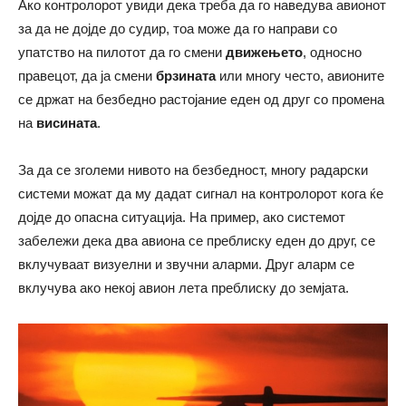
Ако контролорот увиди дека треба да го наведува авионот
за да не дојде до судир, тоа може да го направи со
упатство на пилотот да го смени
движењето
, односно
правецот, да ја смени
брзината
или многу често, авионите
се држат на безбедно растојание еден од друг со промена
на
висината
.
За да се зголеми нивото на безбедност, многу радарски
системи можат да му дадат сигнал на контролорот кога ќе
дојде до опасна ситуација. На пример, ако системот
забележи дека два авиона се преблиску еден до друг, се
вклучуваат визуелни и звучни аларми. Друг аларм се
вклучува ако некој авион лета преблиску до земјата.