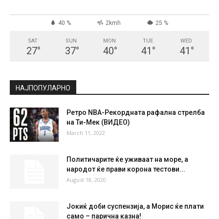
40 %
2kmh
25 %
SAT
SUN
MON
TUE
WED
27
°
37
°
40
°
41
°
41
°
НАЈПОПУЛАРНО
Ретро NBA-Рекордната рафална стрелба
на Ти-Мек (ВИДЕО)
March 11, 2022
Политичарите ќе уживаат на море, а
народот ќе прави корона тестови...
August 18, 2020
Јокиќ доби суспензија, а Морис ќе плати
само – парична казна!