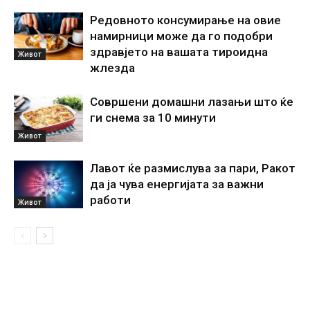
Редовното консумирање на овие
намирници може да го подобри
здравјето на вашата тироидна
Живот
жлезда
Совршени домашни лазањи што ќе
ги снема за 10 минути
Живот
Лавот ќе размислува за пари, Ракот
да ја чува енергијата за важни
работи
Живот