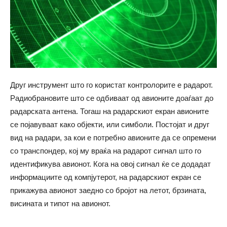
Друг инструмент што го користат контролорите е радарот.
Радиобрановите што се одбиваат од авионите доаѓаат до
радарската антена. Тогаш на радарскиот екран авионите
се појавуваат како објекти, или симболи. Постојат и друг
вид на радари, за кои е потребно авионите да се опремени
со транспондер, кој му враќа на радарот сигнал што го
идентификува авионот. Кога на овој сигнал ќе се додадат
информациите од компјутерот, на радарскиот екран се
прикажува авионот заедно со бројот на летот, брзината,
висината и типот на авионот.