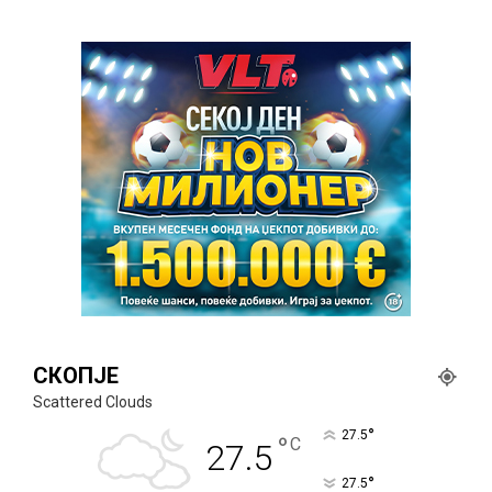
СКОПЈЕ
Scattered Clouds
°
27.5
°
C
27.5
°
27.5