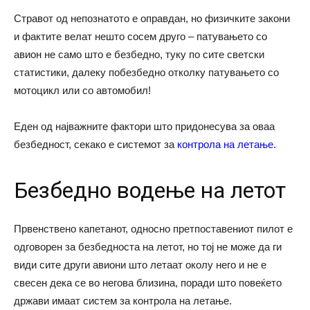
Стравот од непознатото е оправдан, но физичките закони
и фактите велат нешто сосем друго – патувањето со
авион не само што е безбедно, туку по сите светски
статистики, далеку побезбедно отколку патувањето со
мотоцикл или со автомобил!
Еден од најважните фактори што придонесува за оваа
безбедност, секако е системот за
контрола на летање
.
Безбедно водење на летот
Првенствено капетанот, односно претпоставениот пилот е
одговорен за безбедноста на летот, но тој не може да ги
види сите други авиони што летаат околу него и не е
свесен дека се во негова близина, поради што повеќето
држави имаат систем за контрола на летање.