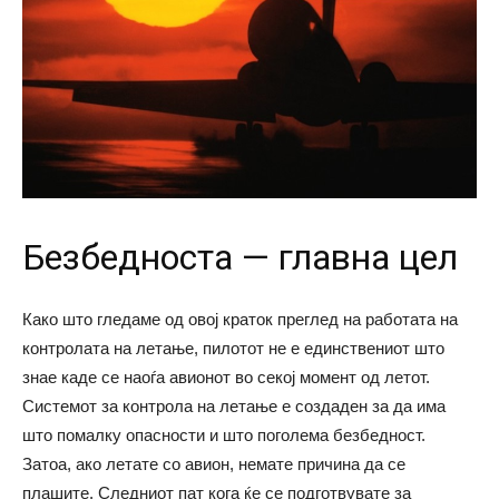
Безбедноста — главна цел
Како што гледаме од овој краток преглед на работата на
контролата на летање, пилотот не е единствениот што
знае каде се наоѓа авионот во секој момент од летот.
Системот за контрола на летање е создаден за да има
што помалку опасности и што поголема безбедност.
Затоа, ако летате со авион, немате причина да се
плашите. Следниот пат кога ќе се подготвувате за