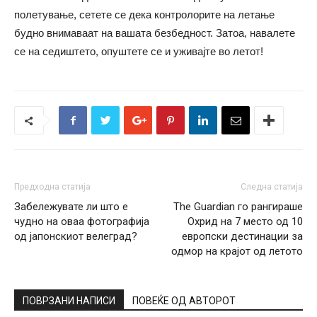
полетување, сетете се дека контролорите на летање
будно внимаваат на вашата безбедност. Затоа, навалете
се на седиштето, опуштете се и уживајте во летот!
Предходна статија
Следна статија
Забележувате ли што е
The Guardian го рангираше
чудно на оваа фотографија
Охрид на 7 место од 10
од јапонскиот велеград?
европски дестинации за
одмор на крајот од летото
ПОВРЗАНИ НАПИСИ
ПОВЕЌЕ ОД АВТОРОТ