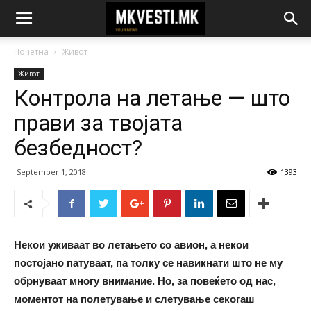
Почетна
Живот
Живот
Контрола на летање — што
прави за твојата
безбедност?
September 1, 2018
1393
Некои уживаат во летањето со авион, а некои
постојано патуваат, па толку се навикнати што не му
обрнуваат многу внимание. Но, за повеќето од нас,
моментот на полетување и слетување секогаш