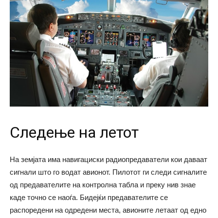
Следење на летот
На земјата има навигациски радиопредаватели кои даваат
сигнали што го водат авионот. Пилотот ги следи сигналите
од предавателите на контролна табла и преку нив знае
каде точно се наоѓа. Бидејќи предавателите се
распоредени на одредени места, авионите летаат од едно