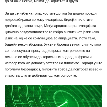
да откаже некоја, можат да користат и друга.
За да се избегнат опасностите до кои би дошло поради
недоразбирање во комуникацијата, бидејќи пилотите
доаѓаат од разни земји, Меѓународната организација за
цивилно воздухопловство го избра англискиот јазик како
јазик на кој ќе се комуницира во авијацијата. Исто така,
бидејќи некои зборови, букви и броеви звучат слично кога
се пренесуваат преку радиоврска, контролорите на
летање се обучени да користат стандардни фрази и
изговор кога им даваат упатства на пилотите. Заради уште
поголема безбедност, пилотите треба да повторат извесни
упатства што ги добиваат од контролорите.