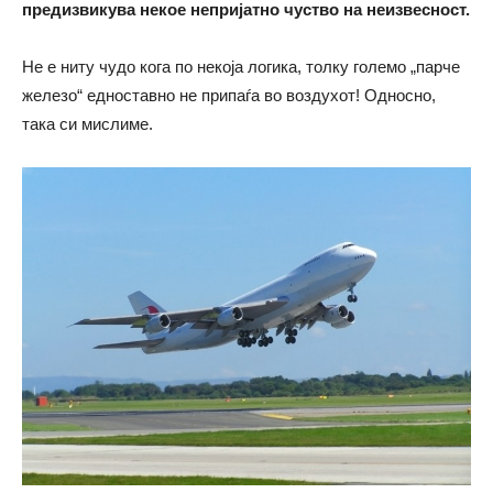
предизвикува некое непријатно чуство на неизвесност.
Не е ниту чудо кога по некоја логика, толку големо „парче
железо“ едноставно не припаѓа во воздухот! Односно,
така си мислиме.