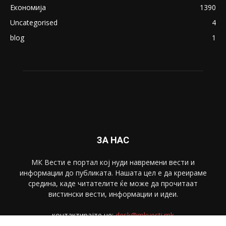
Економија
1390
Uncategorised
4
blog
1
ЗА НАС
МК Вести е портал коj нуди навремени вести и
информации до публиката. Нашата цел е да креираме
средина, каде читателите ќе може да прочитаат
вистински вести, информации и идеи.
контактирајте не:
desk@mkvesti.mk