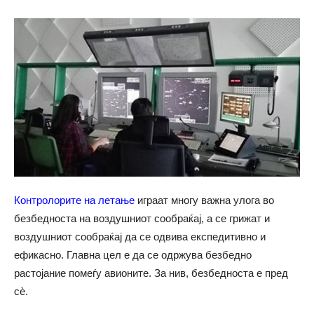
Контролорите на летање
играат многу важна улога во
безбедноста на воздушниот сообраќај, а се грижат и
воздушниот сообраќај да се одвива експедитивно и
ефикасно. Главна цел е да се одржува безбедно
растојание помеѓу авионите. За нив, безбедноста е пред
сѐ.