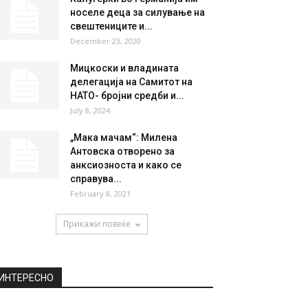
носеле деца за силување на
свештениците и...
December 23, 2020
Мицкоски и владината
делегација на Самитот на
НАТО- бројни средби и...
July 8, 2024
„Мака мачам“: Милена
Антовска отворено за
анксиозноста и како се
справува...
February 8, 2021
Прикажи повеќе
ИНТЕРЕСНО