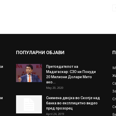
ПОПУЛАРНИ ОБЈАВИ
П
ки
Претседателот на
М
Мадагаскар: СЗО ни Понуди
Ж
20 Милиони Долари Мито
ако...
С
May 20, 2020
З
ни
Снимена двојка во Скопје над
С
банка во експлицитно видео
С
пред прозорец
April 24, 2019
Е