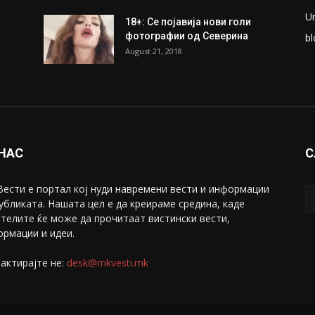
U
18+: Се појавија нови голи
фотографии од Северина
bl
August 21, 2018
 НАС
С
ести е портал коj нуди навремени вести и информации
убликата. Нашата цел е да креираме средина, каде
телите ќе може да прочитаат вистински вести,
рмации и идеи.
актирајте не:
desk@mkvesti.mk