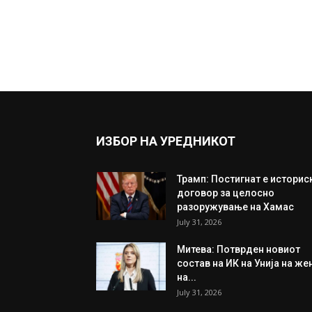
ИЗБОР НА УРЕДНИКОТ
Трамп: Постигнат е историс
договор за целосно
разоружување на Хамас
July 31, 2026
Митева: Потврден новиот
состав на ИК на Унија на же
на...
July 31, 2026