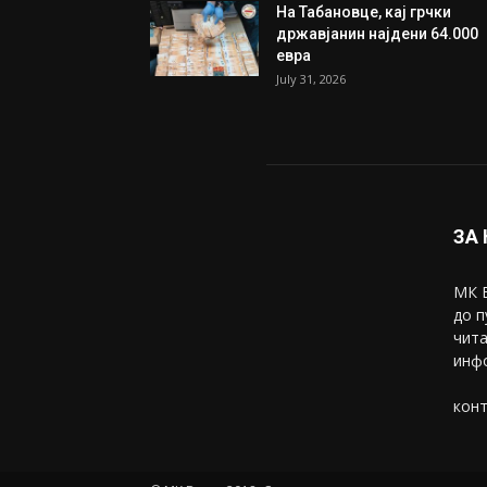
На Табановце, кај грчки
државјанин најдени 64.000
евра
July 31, 2026
ЗА
МК В
до п
чита
инфо
конт