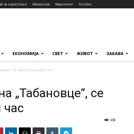
ви за користење
Импресум
Маркетинг
Контакт
ЕКОНОМИЈА
СВЕТ
ЖИВОТ
ЗАБАВА
овце“, се чека околу еден час
а „Табановце“, се
 час
658