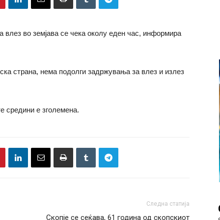
 влез во земјава се чека околу еден час, информира
ска страна, нема подолги задржувања за влез и излез
е средини е зголемена.
Следна статија
Скопје се сеќава, 61 година од скопскиот