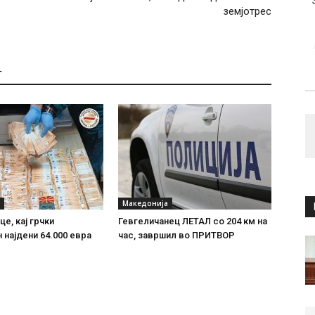
земјотрес
Т
Македонија
е, кај грчки
Гевгеличанец ЛЕТАЛ со 204 км на
 најдени 64.000 евра
час, завршил во ПРИТВОР