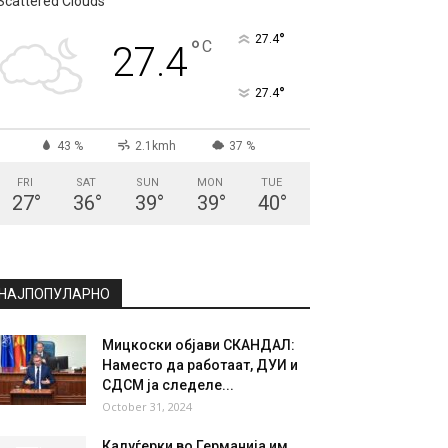
Scattered Clouds
°
27.4
°
C
27.4
°
27.4
43 %
2.1kmh
37 %
FRI
SAT
SUN
MON
TUE
27
°
36
°
39
°
39
°
40
°
НАЈПОПУЛАРНО
Мицкоски објави СКАНДАЛ:
Наместо да работаат, ДУИ и
СДСМ ја следеле...
October 31, 2024
Калуѓерки во Германија им