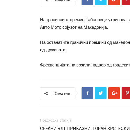
На граничниот премин Табановце утринава за
Авто Мото сојузот на Македонија.
На останатите гранични премини од македон
од државата.
Фреквенцијата на возила надвор од градскит
Сподели
Предходна статија
СРЕЌНИ ВЛТ ПРИКАЗНИ: ГОРАН КРСТЕСКИ