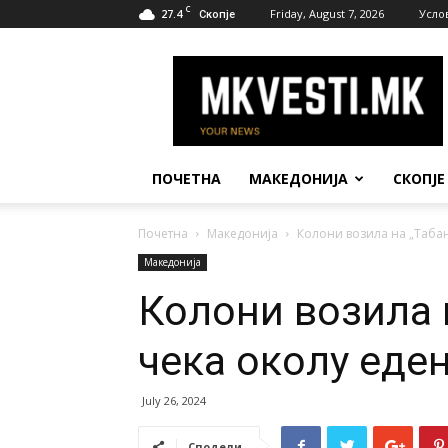
C
27.4
Friday, August 7, 2026
Усло
Скопје
МК
Вести
ПОЧЕТНА
МАКЕДОНИЈА
СКОПЈЕ
Почетна
Македонија
Колони возила на „Табан
Македонија
Колони возила н
чека околу еден
July 26, 2024
Сподели