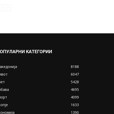
ОПУЛАРНИ КАТЕГОРИИ
акедонија
8188
ивот
6047
вет
5428
абава
4695
порт
4099
копје
1633
кономија
1390