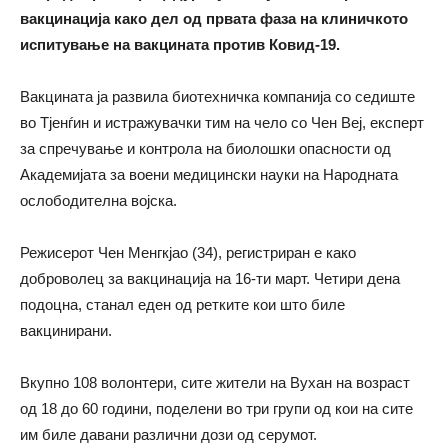
вакцинација како дел од првата фаза на клиничкото
испитување на вакцината против Ковид-19.
Вакцината ја развила биотехничка компанија со седиште
во Тјенѓин и истражувачки тим на чело со Чен Веј, експерт
за спречување и контрола на биолошки опасности од
Академијата за воени медицински науки на Народната
ослободителна војска.
Режисерот Чен Менгкјао (34), регистриран е како
доброволец за вакцинација на 16-ти март. Четири дена
подоцна, станал еден од ретките кои што биле
вакцинирани.
Вкупно 108 волонтери, сите жители на Вухан на возраст
од 18 до 60 години, поделени во три групи од кои на сите
им биле давани различни дози од серумот.