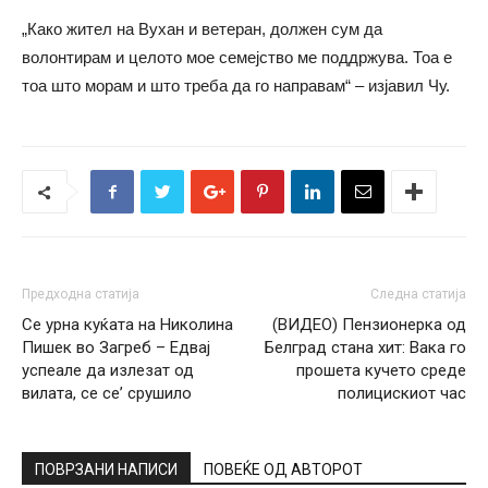
„Како жител на Вухан и ветеран, должен сум да
волонтирам и целото мое семејство ме поддржува. Тоа е
тоа што морам и што треба да го направам“ – изјавил Чу.
Предходна статија
Следна статија
Се урна куќата на Николина
(ВИДЕО) Пензионерка од
Пишек во Загреб – Едвај
Белград стана хит: Вака го
успеале да излезат од
прошета кучето среде
вилата, се се’ срушило
полицискиот час
ПОВРЗАНИ НАПИСИ
ПОВЕЌЕ ОД АВТОРОТ