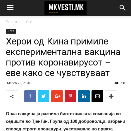
Почетна
Свет
Свет
Херои од Кина примиле
експериментална вакцина
против коронавирусот –
еве како се чувствуваат
March 23, 2020
780
Оваа вакцина ја развила биотехничката компанија со
седиште во Тјенѓин. Група од 108 доброволци, избрани
според строги процедури, учествувале во првата