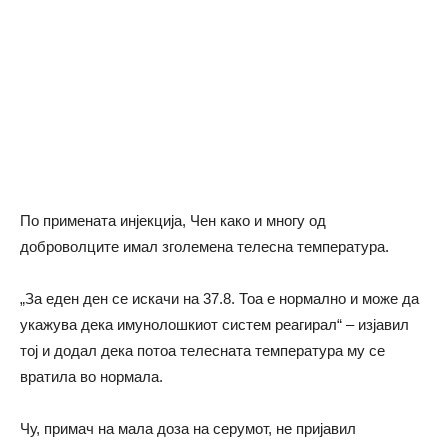
По примената инјекција, Чен како и многу од
доброволците имал зголемена телесна температура.
„За еден ден се искачи на 37.8. Тоа е нормално и може да
укажува дека имунолошкиот систем реагирал“ – изјавил
тој и додал дека потоа телесната температура му се
вратила во нормала.
Чу, примач на мала доза на серумот, не пријавил