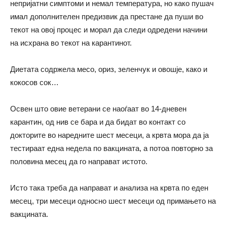
непријатни симптоми и немал температура, но како пушач
имал дополнителен предизвик да престане да пуши во
текот на овој процес и морал да следи одредени начини
на исхрана во текот на карантинот.
Диетата содржела месо, ориз, зеленчук и овошје, како и
кокосов сок…
Освен што овие ветерани се наоѓаат во 14-дневен
карантин, од нив се бара и да бидат во контакт со
докторите во наредните шест месеци, а крвта мора да ја
тестираат една недела по вакцината, а потоа повторно за
половина месец да го направат истото.
Исто така треба да направат и анализа на крвта по еден
месец, три месеци односно шест месеци од примањето на
вакцината.