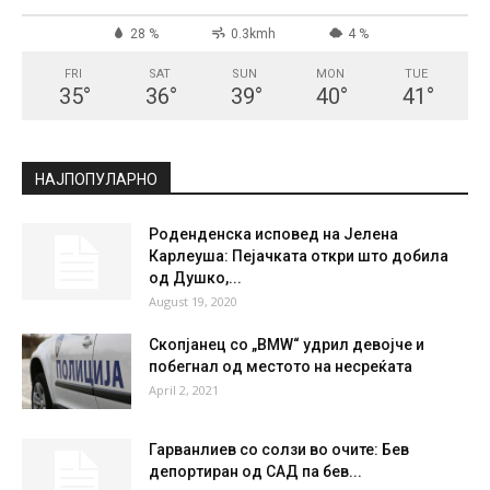
28 %
0.3kmh
4 %
FRI
SAT
SUN
MON
TUE
35
°
36
°
39
°
40
°
41
°
НАЈПОПУЛАРНО
Роденденска исповед на Јелена
Карлеуша: Пејачката откри што добила
од Душко,...
August 19, 2020
Скопјанец со „BMW“ удрил девојче и
побегнал од местото на несреќата
April 2, 2021
Гарванлиев со солзи во очите: Бев
депортиран од САД па бев...