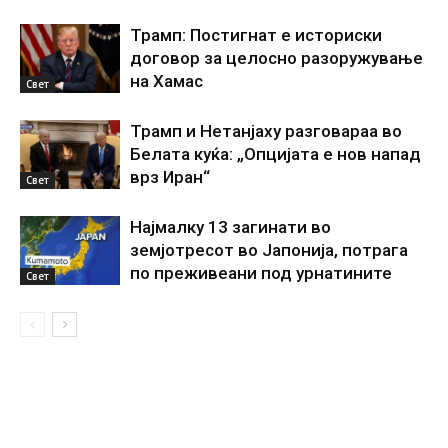
Трамп: Постигнат е историски
договор за целосно разоружување
на Хамас
Свет
Трамп и Нетанјаху разговараа во
Белата куќа: „Опцијата е нов напад
врз Иран“
Свет
Најмалку 13 загинати во
земјотресот во Јапонија, потрага
по преживеани под урнатините
Свет