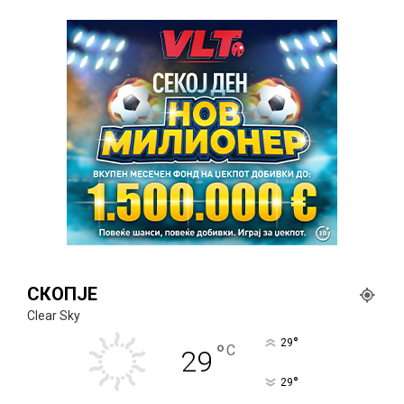
СКОПЈЕ
Clear Sky
°
29
°
C
29
°
29