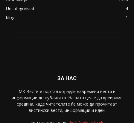
Uncategorised
4
blog
1
ЗА НАС
МК Вести е портал коj нуди навремени вести и
информации до публиката. Нашата цел е да креираме
средина, каде читателите ќе може да прочитаат
вистински вести, информации и идеи.
контактирајте не:
desk@mkvesti.mk