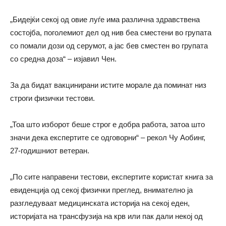
„Бидејќи секој од овие луѓе има различна здравствена
состојба, поголемиот дел од нив беа сместени во групата
со помали дози од серумот, а јас бев сместен во групата
со средна доза“ – изјавил Чен.
За да бидат вакцинирани истите морале да поминат низ
строги физички тестови.
„Тоа што изборот беше строг е добра работа, затоа што
значи дека експертите се одговорни“ – рекол Чу Аобинг,
27-годишниот ветеран.
„По сите направени тестови, експертите користат книга за
евиденција од секој физички преглед, внимателно ја
разгледуваат медицинската историја на секој еден,
историјата на трансфузија на крв или пак дали некој од