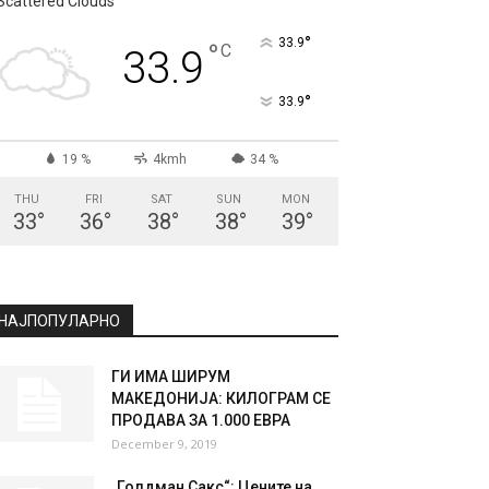
Scattered Clouds
°
33.9
°
C
33.9
°
33.9
19 %
4kmh
34 %
THU
FRI
SAT
SUN
MON
33
°
36
°
38
°
38
°
39
°
НАЈПОПУЛАРНО
ГИ ИМА ШИРУМ
МАКЕДОНИЈА: КИЛОГРАМ СЕ
ПРОДАВА ЗА 1.000 ЕВРА
December 9, 2019
„Голдман Сакс“: Цените на