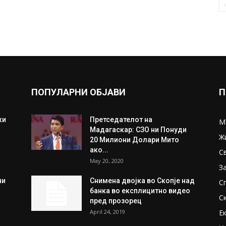
ПОПУЛАРНИ ОБЈАВИ
П
ки
Претседателот на
М
Мадагаскар: СЗО ни Понуди
Ж
20 Милиони Долари Мито
ако...
С
May 20, 2020
З
ни
Снимена двојка во Скопје над
С
банка во експлицитно видео
С
пред прозорец
April 24, 2019
Е