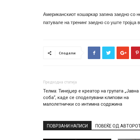
Американскиот кошаркар загина заедно со не
патувале на тренинг заедно со уште тројца в
Сподели
Предходна статија
Телма: Тинејџер е креатор на групата „Јавна
соба“, каде се споделувани клипови на
малолетнички со интимна содржина
ПОВРЗАНИ НАПИСИ
ПОВЕЌЕ ОД АВТОРО