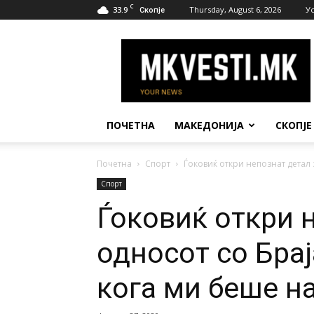
C
33.9
Thursday, August 6, 2026
У
Скопје
МК
Вести
ПОЧЕТНА
МАКЕДОНИЈА
СКОПЈЕ
Почетна
Спорт
Ѓоковиќ откри непознат детал 
Спорт
Ѓоковиќ откри 
односот со Бра
кога ми беше н