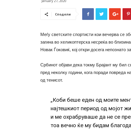
January 27, 2020
Сподели
Меѓу светските спортисти кои вечерва се зб
загина во хеликоптерска несреќа во близина
Новак Ѓоковиќ, кој откри досега непознато з
Србинот објави дека токму Брајант му бил 
пред неколку години, кога поради повреда 
од тенисот.
„Коби беше еден од моите мен
најтешкиот период од мојот жи
и ме охрабруваше да не се пр
тоа вечно ќе му бидам благода