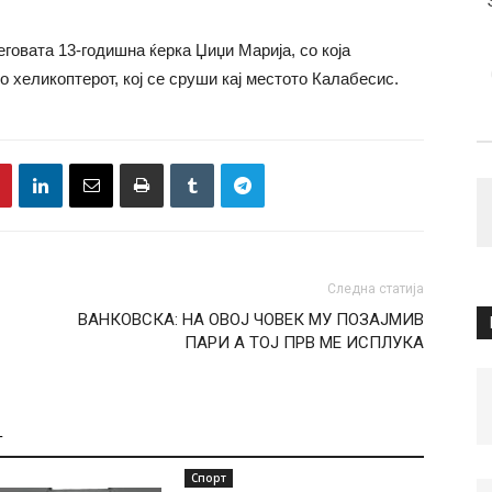
говата 13-годишна ќерка Џиџи Марија, со која
о хеликоптерот, кој се сруши кај местото Калабесис.
Следна статија
ВАНКОВСКА: НА ОВОЈ ЧОВЕК МУ ПОЗАЈМИВ
ПАРИ А ТОЈ ПРВ МЕ ИСПЛУКА
Т
Спорт