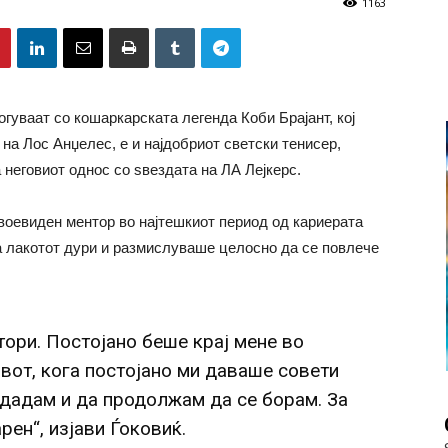
1163
огуваат со кошаркарската легенда Коби Брајант, кој
 на Лос Анџелес, е и најдобриот светски тенисер,
а неговиот однос со ѕвездата на ЛА Лејкерс.
своевиден ментор во најтешкиот период од кариерата
на лакотот дури и размислуваше целосно да се повлече
тори. Постојано беше крај мене во
вот, кога постојано ми даваше совети
едадам и да продолжам да се борам. За
рен“, изјави Ѓоковиќ.