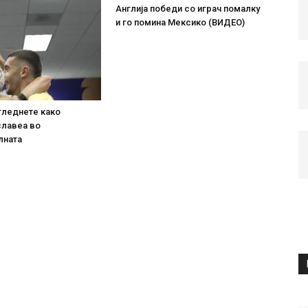
Англија победи со играч помалку
и го помина Мексико (ВИДЕО)
гледнете како
славеа во
лната