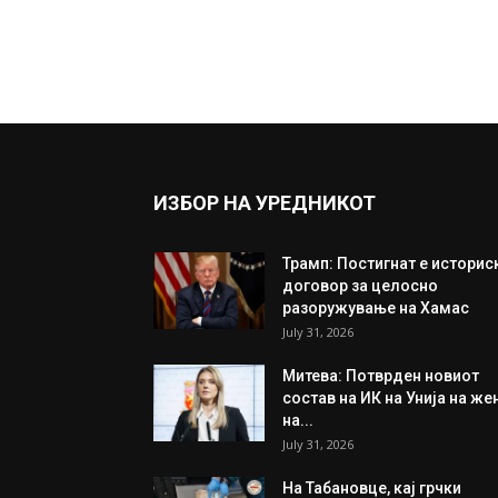
ИЗБОР НА УРЕДНИКОТ
Трамп: Постигнат е историс
договор за целосно
разоружување на Хамас
July 31, 2026
Митева: Потврден новиот
состав на ИК на Унија на же
на...
July 31, 2026
На Табановце, кај грчки