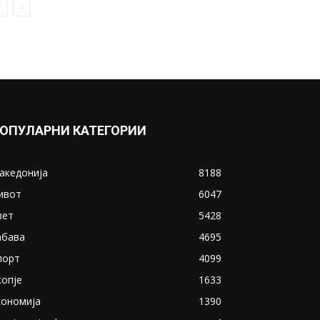
ОПУЛАРНИ КАТЕГОРИИ
акедонија
8188
ивот
6047
вет
5428
абава
4695
порт
4099
копје
1633
кономија
1390