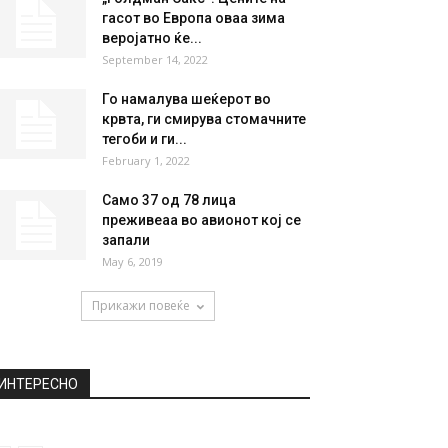
гасот во Европа оваа зима
веројатно ќе...
September 14, 2022
Го намалува шеќерот во
крвта, ги смирува стомачните
тегоби и ги...
February 1, 2022
Само 37 од 78 лица
преживеаа во авионот кој се
запали
May 6, 2019
Прикажи повеќе
ИНТЕРЕСНО