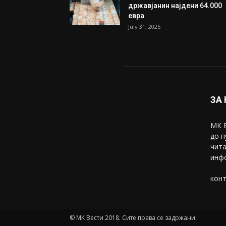
државјанин најдени 64.000
евра
July 31, 2026
ЗА
МК В
до п
чита
инфо
конт
© МК Вести 2018. Сите права се задржани.