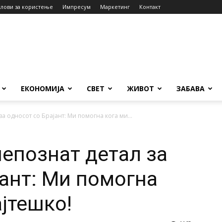
слови за користење
Импресум
Маркетинг
Контакт
ЕКОНОМИЈА
СВЕТ
ЖИВОТ
ЗАБАВА
за односот со Брајант: Ми помогна кога ми...
непознат детал за
јант: Ми помогна
ајтешко!