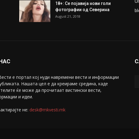
U
18+: Се појавија нови голи
фотографии од Северина
bl
August 21, 2018
 НАС
С
ести е портал коj нуди навремени вести и информации
убликата. Нашата цел е да креираме средина, каде
телите ќе може да прочитаат вистински вести,
рмации и идеи.
актирајте не:
desk@mkvesti.mk