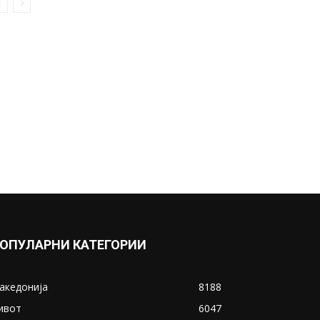
раскошниот дом, па
погледнете во каков...
May 7, 2020
Прикажи повеќе
ИНТЕРЕСНО
ОПУЛАРНИ КАТЕГОРИИ