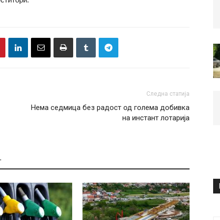
Следна статија
Нема седмица без радост од голема добивка
на инстант лотарија
Т