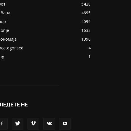
акедонија
8188
ивот
6047
вет
5428
абава
4695
порт
4099
копје
1633
кономија
1390
ncategorised
4
og
1
ЛЕДЕТЕ НЕ