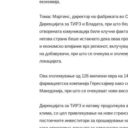
економија.
Томас Мартинс, директор на фабриката во С
Дирекцијата за ТИРЗ и Владата, при што бе
отворената комуникација биле клучни факто
негова страна беше истакнато дека оваа пр
и економско влијание врз регионот, вклучув
на добавувачи, при што се очекува и зголе
локацијата.
Ова зголемување од 126 милиони евра на 14
фармацевтска компанија Гересхајмер како се
Македонија, при што се очекуваат нови висо
Дирекцијата за ТИРЗ и натаму продолжува 
клима, со цел привлекување на нови странс
постоечките инвеститори за проширување на
како атрактивна локација за странските инв