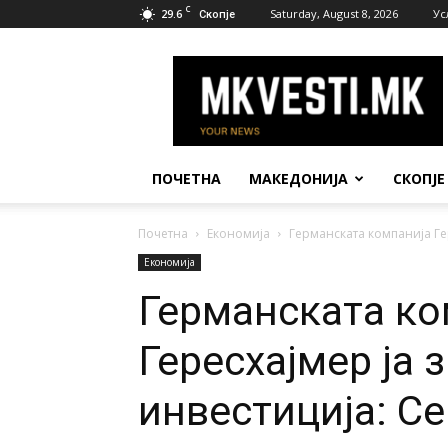
C
29.6
Saturday, August 8, 2026
Ус
Скопје
МК
Вести
ПОЧЕТНА
МАКЕДОНИЈА
СКОПЈЕ
Почетна
Економија
Германската компанија Гер
Економија
Германската ко
Гересхајмер ја 
инвестиција: Се