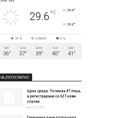
СКОПЈЕ
Clear Sky
°
29.6
°
C
29.6
°
29.6
36 %
0.8kmh
6 %
SAT
SUN
MON
TUE
WED
36
°
37
°
39
°
40
°
41
°