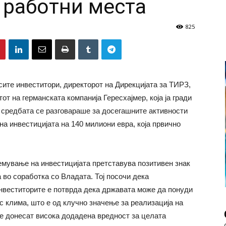
 работни места
825
сите инвеститори, директорот на Дирекцијата за ТИРЗ,
т на германската компанија Гересхајмер, која ја гради
а средбата се разговараше за досегашните активности
на инвестицијата на 140 милиони евра, која првично
емување на инвестицијата претставува позитивен знак
 во соработка со Владата. Тој посочи дека
нвеститорите е потврда дека државата може да понуди
с клима, што е од клучно значење за реализација на
е донесат висока додадена вредност за целата