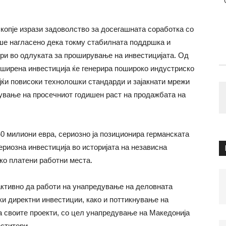
копје изрази задоволство за досегашната соработка со
ше нагласено дека токму стабилната поддршка и
ри во одлуката за проширување на инвестицијата. Од
оширена инвестиција ќе генерира пошироко индустриско
ајќи повисоки технолошки стандарди и зајакнати мрежи
мување на просечниот годишен раст на продажбата на
0 милиони евра, сериозно ја позиционира германската
риозна инвестиција во историјата на независна
ко платени работни места.
активно да работи на унапредување на деловната
ки директни инвестиции, како и поттикнување на
 своите проекти, со цел унапредување на Македонија
еститори.