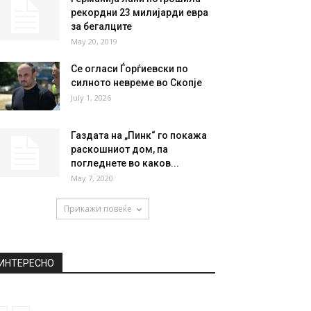
НАЈПОПУЛАРНО
Црна среда: Починаа 47 лица,
а регистрирани се 627 нови
случаи
April 21, 2021
Германија лани потрошила
рекордни 23 милијарди евра
за бегалците
May 20, 2019
Се огласи Ѓорѓиевски по
силното невреме во Скопје
July 1, 2026
Газдата на „Пинк“ го покажа