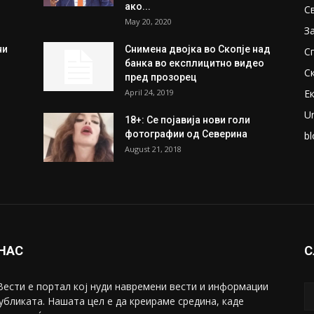
ки
Претседателот на
М
Мадагаскар: СЗО ни Понуди
Ж
20 Милиони Долари Мито
ако...
С
May 20, 2020
З
ни
Снимена двојка во Скопје над
С
банка во експлицитно видео
С
пред прозорец
April 24, 2019
Е
U
18+: Се појавија нови голи
фотографии од Северина
bl
August 21, 2018
 НАС
С