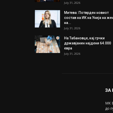
Трамп: Постигнат е историс
договор за целосно
разоружување на Хамас
July 31, 2026
Митева: Потврден новиот
состав на ИК на Унија на же
на...
July 31, 2026
На Табановце, кај грчки
државјанин најдени 64.000
евра
July 31, 2026
ЗА