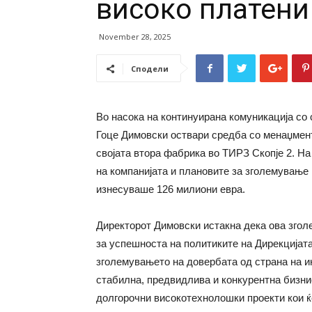
високо платени
November 28, 2025
Сподели
Во насока на континуирана комуникација со 
Гоце Димовски оствари средба со менаџменто
својата втора фабрика во ТИРЗ Скопје 2. Н
на компанијата и плановите за зголемување 
изнесуваше 126 милиони евра.
Директорот Димовски истакна дека ова згол
за успешноста на политиките на Дирекцијата
зголемувањето на довербата од страна на и
стабилна, предвидлива и конкурентна бизни
долгорочни високотехнолошки проекти кои ќ