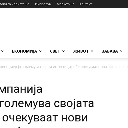
лови за користење
Импресум
Маркетинг
Контакт
ЕКОНОМИЈА
СВЕТ
ЖИВОТ
ЗАБАВА
есхајмер ја зголемува својата инвестиција: Се очекуваат нови високо плат
мпанија
зголемува својата
 очекуваат нови