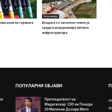
Економија
ови цени на горивата
Владата со засилено темпо ја
гради и модернизира патната
инфраструктура
ПОПУЛАРНИ ОБЈАВИ
П