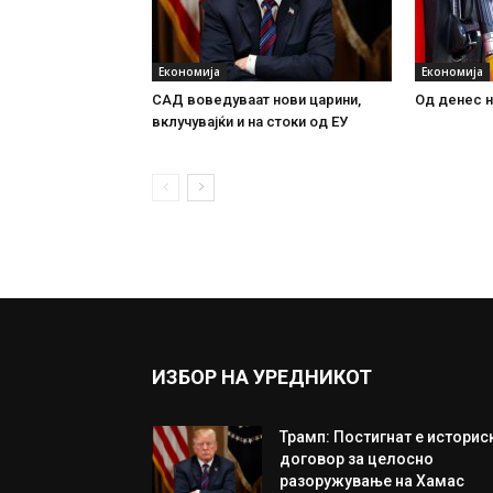
Економија
Економија
САД воведуваат нови царини,
Од денес н
вклучувајќи и на стоки од ЕУ
ИЗБОР НА УРЕДНИКОТ