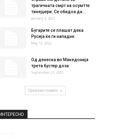
трагичната смрт на осумтте
тинејџери: Се обидоа да...
January 3, 2021
Бугарите се плашат дека
Русија ќе ги нападне
May 12, 2022
Од денеска во Македонија
трета бустер доза
September 27, 2021
Прикажи повеќе
ИНТЕРЕСНО