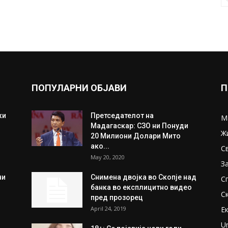
ПОПУЛАРНИ ОБЈАВИ
П
ки
Претседателот на
М
Мадагаскар: СЗО ни Понуди
Ж
20 Милиони Долари Мито
ако...
С
May 20, 2020
З
ни
Снимена двојка во Скопје над
С
банка во експлицитно видео
С
пред прозорец
April 24, 2019
Е
U