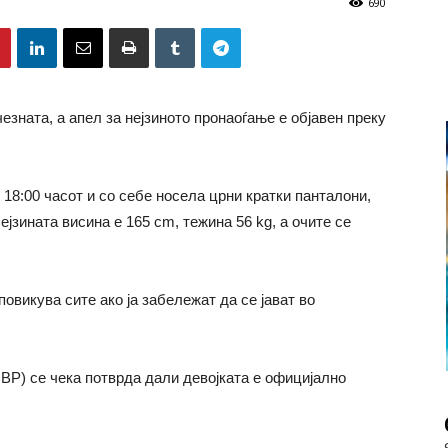
690
езната, а апел за нејзиното пронаоѓање е објавен преку
18:00 часот и со себе носела црни кратки панталони,
ејзината висина е 165 cm, тежина 56 kg, а очите се
повикува сите ако ја забележат да се јават во
Р) се чека потврда дали девојката е официјално