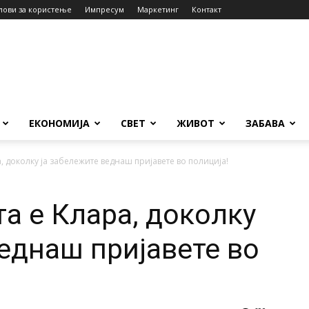
лови за користење
Импресум
Маркетинг
Контакт
ЕКОНОМИЈА
СВЕТ
ЖИВОТ
ЗАБАВА
, доколку ја забележите веднаш пријавете во полиција!
а е Клара, доколку
веднаш пријавете во