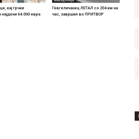
Македонија
е, кај грчки
Гевгеличанец ЛЕТАЛ со 204 км на
 најдени 64.000 евра
час, завршил во ПРИТВОР