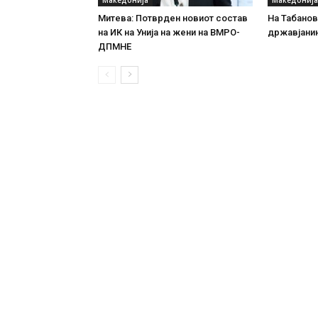
Македонија
Македонија
Митева: Потврден новиот состав
На Табановц
на ИК на Унија на жени на ВМРО-
државјанин
ДПМНЕ