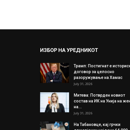
ИЗБОР НА УРЕДНИКОТ
Трамп: Постигнат е историс
договор за целосно
разоружување на Хамас
July 31, 2026
Митева: Потврден новиот
состав на ИК на Унија на же
на...
July 31, 2026
На Табановце, кај грчки