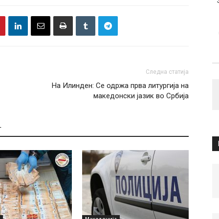
Следна статија
На Илинден: Се одржа прва литургија на
македонски јазик во Србија
Т