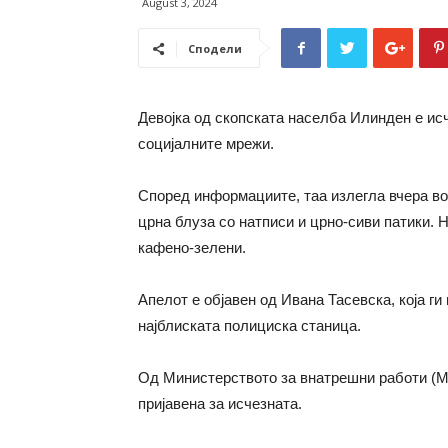
August 3, 2024
Сподели
Девојка од скопската населба Илинден e исч
социјалните мрежи.
Според информациите, таа излегла вчера во 
црна блуза со натписи и црно-сиви патики. Н
кафено-зелени.
Апелот е објавен од Ивана Тасевска, која ги 
најблиската полициска станица.
Од Министерството за внатрешни работи (МВ
пријавена за исчезната.