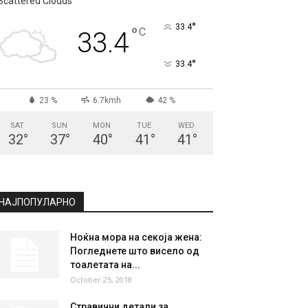
Scattered Clouds
°
33.4
°
C
33.4
°
33.4
23 %
6.7kmh
42 %
SAT
SUN
MON
TUE
WED
32
°
37
°
40
°
41
°
41
°
НАЈПОПУЛАРНО
Ноќна мора на секоја жена:
Погледнете што висело од
тоалетата на...
October 25, 2018
Стравични детали за