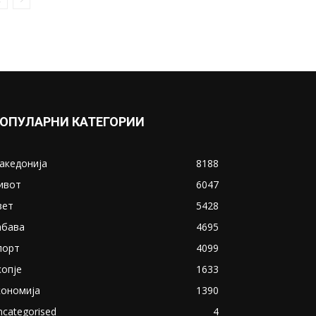
ОПУЛАРНИ КАТЕГОРИИ
акедонија
8188
ивот
6047
вет
5428
абава
4695
порт
4099
копје
1633
кономија
1390
ncategorised
4