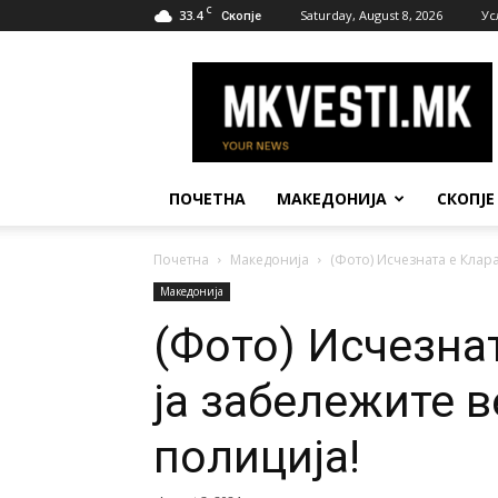
C
33.4
Saturday, August 8, 2026
Ус
Скопје
МК
Вести
ПОЧЕТНА
МАКЕДОНИЈА
СКОПЈЕ
Почетна
Македонија
(Фото) Исчезната е Клара
Македонија
(Фото) Исчезнат
ја забележите 
полиција!