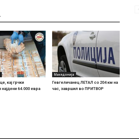
Т
Македонија
е, кај грчки
Гевгеличанец ЛЕТАЛ со 204 км на
 најдени 64.000 евра
час, завршил во ПРИТВОР