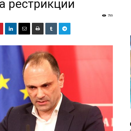
а рестрикции
799