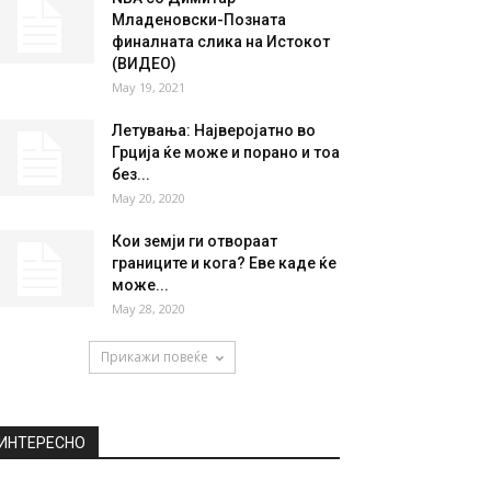
Младеновски-Позната
финалната слика на Истокот
(ВИДЕО)
May 19, 2021
Летувања: Најверојатно во
Грција ќе може и порано и тоа
без...
May 20, 2020
Кои земји ги отвораат
границите и кога? Еве каде ќе
може...
May 28, 2020
Прикажи повеќе
ИНТЕРЕСНО