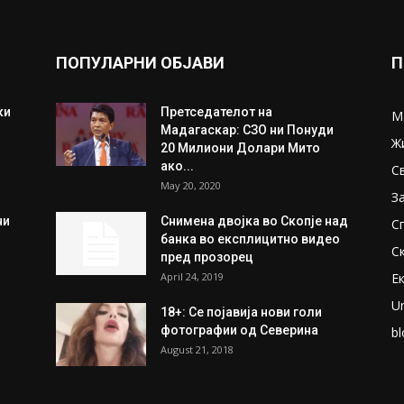
ПОПУЛАРНИ ОБЈАВИ
П
ки
Претседателот на
М
Мадагаскар: СЗО ни Понуди
Ж
20 Милиони Долари Мито
ако...
С
May 20, 2020
З
ни
Снимена двојка во Скопје над
С
банка во експлицитно видео
С
пред прозорец
April 24, 2019
Е
U
18+: Се појавија нови голи
фотографии од Северина
bl
August 21, 2018