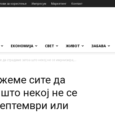
лови за користење
Импресум
Маркетинг
Контакт
ЕКОНОМИЈА
СВЕТ
ЖИВОТ
ЗАБАВА
 да страдаме затоа што некој не се имунизира,...
жеме сите да
што некој не се
септември или