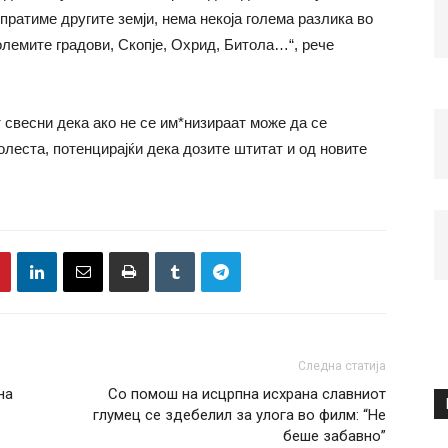
 пратиме другите земји, нема некоја голема разлика во
олемите градови, Скопје, Охрид, Битола…“, рече
 свесни дека ако не се им*низираат може да се
леста, потенцирајќи дека дозите штитат и од новите
Следна статија
на
Со помош на исцрпна исхрана славниот
глумец се здебелил за улога во филм: “Не
беше забавно”