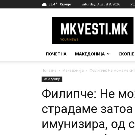
C
33.4
Saturday, August 8, 2026
Ус
Скопје
МК
Вести
ПОЧЕТНА
МАКЕДОНИЈА
СКОПЈЕ
Почетна
Македонија
Филипче: Не можеме сите
Македонија
Филипче: Не мо
страдаме затоа 
имунизира, од 