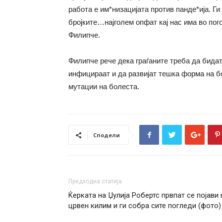
работа е им*низацијата против панде*ија. Ги
бројките…најголем опфат кај нас има во пог
Филипче.
Филипче рече дека граѓаните треба да бидат
инфицираат и да развијат тешка форма на бо
мутации на болеста.
Сподели
Предходна статија
Ќерката на Џулија Робертс првпат се појави 
црвен килим и ги собра сите погледи (фото)