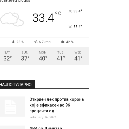
Scattered Clouds
°
33.4
°
C
33.4
°
33.4
23 %
6.7kmh
42 %
SAT
SUN
MON
TUE
WED
32
°
37
°
40
°
41
°
41
°
НАЈПОПУЛАРНО
Откриен лек против корона
кој е ефикасен во 96
проценти од...
February 16, 2021
NBA со Димитар