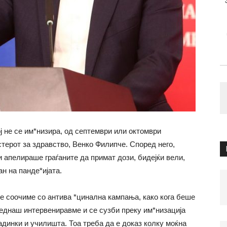
ј не се им*низира, од септември или октомври
стерот за здравство, Венко Филипче. Според него,
 апелираше граѓаните да примат дози, бидејќи вели,
ан на панде*ијата.
се соочиме со антива *цинална кампања, како кога беше
веднаш интервениравме и се сузби преку им*низација
адинки и училишта. Тоа треба да е доказ колку моќна