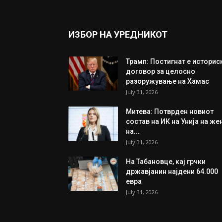
ИЗБОР НА УРЕДНИКОТ
Трамп: Постигнат е историс
договор за целосно
разоружување на Хамас
July 31, 2026
Митева: Потврден новиот
состав на ИК на Унија на же
на...
July 31, 2026
На Табановце, кај грчки
државјанин најдени 64.000
евра
July 31, 2026