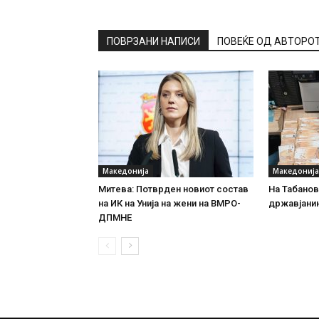
ПОВРЗАНИ НАПИСИ
ПОВЕЌЕ ОД АВТОРО
Македонија
Македонија
Митева: Потврден новиот состав
На Табановц
на ИК на Унија на жени на ВМРО-
државјанин
ДПМНЕ