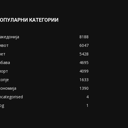
ОПУЛАРНИ КАТЕГОРИИ
акедонија
8188
ивот
6047
вет
5428
абава
4695
порт
4099
копје
1633
кономија
1390
ncategorised
4
og
1