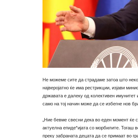
Не можеме сите да страдаме затоа што неко
најверојатно ќе има рестрикции, изјави мини
државата е далеку од колективен имунитет и
само на тој начин може да се избегне нов бр
„Ние бевме свесни дека во еден момент ќе 
актуелна епиде*ијата со морбилите. Тогаш 
преку забраната децата да се примаат во гр