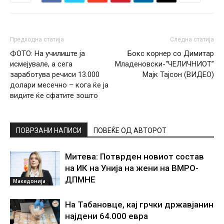
Предходна статија
Следна статија
ФОТО: На училиште ја
Бокс корнер со Димитар
исмејувале, а сега
Младеновски-“ЧЕЛИЧНИОТ”
заработува речиси 13.000
Мајк Тајсон (ВИДЕО)
долари месечно – кога ќе ја
видите ќе сфатите зошто
ПОВРЗАНИ НАПИСИ
ПОВЕЌЕ ОД АВТОРОТ
Митева: Потврден новиот состав
на ИК на Унија на жени на ВМРО-
ДПМНЕ
Македонија
На Табановце, кај грчки државјанин
најдени 64.000 евра