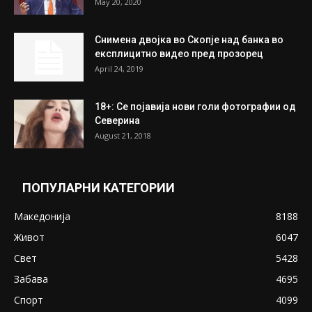
На Табановце, кај грчки државјанин
најдени 64.000 евра
July 31, 2026
ПОПУЛАРНИ ОБЈАВИ
Претседателот на Мадагаскар: СЗО ни
Понуди 20 Милиони Долари Мито ако...
May 20, 2020
Снимена двојка во Скопје над банка во
експлицитно видео пред прозорец
April 24, 2019
18+: Се појавија нови голи фотографии од
Северина
August 21, 2018