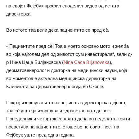
на својот Фејсбук профил споделил видео од истата
директорка.
Во истото таа вели дека пациентите се пред сѐ.
-„Пациентите пред сѐ! Тоа е моето основно мото и желба
во која најголем дел од животот сум инвестирала“, вели д-
р Нина Цаца Билјановска (
Nina Caca Biljanovska
),
дерматовенеролог и докторка на медицински науки, која
во моментов е актуелна медицинска директорка на
Клиниката за Дерматовенерологија во Скопје.
Покрај извршувањето на нејзината директорска дејност,
таа сѐ уште ја извршува и здравствената дејност.
Понеделник и четврток се двата дена во неделата, кои ги
посветува на пациентите, стоше во неговиот пост на
Фејбсук уште пред една година.