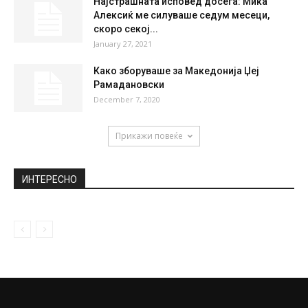
Колинда Грабар, Ангела Маркел: Моќните
дами од политичкиот свет во бикини...
September 10, 2018
Доаѓа Cammeo – најдоброто такси во
регионот пристигнува во Македонија
March 6, 2020
Најстрашната исповед досега: Мика
Алексиќ ме силуваше седум месеци,
скоро секој...
January 27, 2021
Како зборуваше за Македонија Џеј
Рамадановски
December 7, 2020
Прикажи повеќе