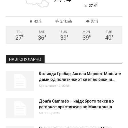
СКОПЈЕ
Scattered Clouds
°
27.4
°
C
27.4
°
27.4
43 %
2.1kmh
37 %
FRI
SAT
SUN
MON
TUE
27
°
36
°
39
°
39
°
40
°
НАЈПОПУЛАРНО