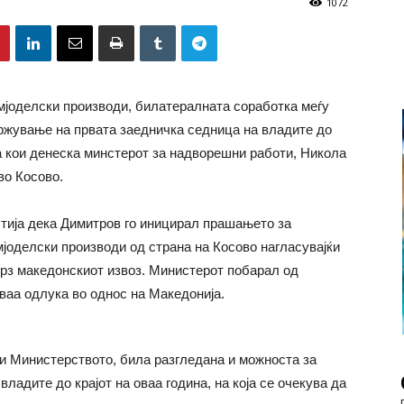
1072
мјоделски производи, билатералната соработка меѓу
држување на првата заедничка седница на владите до
на кои денеска минстерот за надворешни работи, Никола
во Косово.
тија дека Димитров го иницирал прашањето за
мјоделски производи од страна на Косово нагласувајќи
врз македонскиот извоз. Министерот побарал од
оваа одлука во однос на Македонија.
ти Министерството, била разгледана и можноста за
ладите до крајот на оваа година, на која се очекува да