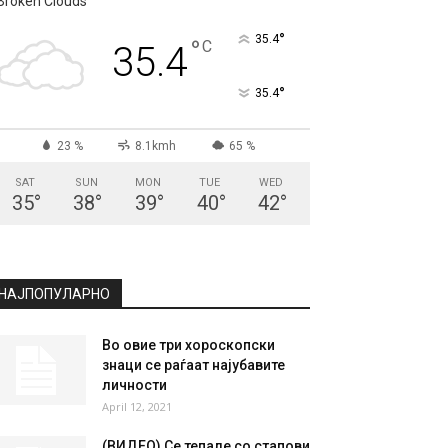
Broken Clouds
°
35.4
°
C
35.4
°
35.4
23 %
8.1kmh
65 %
SAT
SUN
MON
TUE
WED
35
°
38
°
39
°
40
°
42
°
НАЈПОПУЛАРНО
Во овие три хороскопски
знаци се раѓаат најубавите
личности
April 12, 2021
(ВИДЕО) Се тепале со стапови