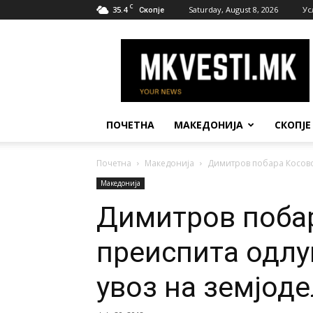
C
35.4
Saturday, August 8, 2026
Ус
Скопје
МК
Вести
ПОЧЕТНА
МАКЕДОНИЈА
СКОПЈЕ
Почетна
Македонија
Димитров побара Косово д
Македонија
Димитров побар
преиспита одлу
увоз на земјод