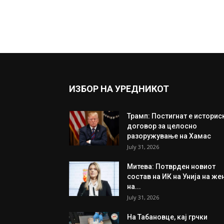
ИЗБОР НА УРЕДНИКОТ
Трамп: Постигнат е историс
договор за целосно
разоружување на Хамас
July 31, 2026
Митева: Потврден новиот
состав на ИК на Унија на же
на...
July 31, 2026
На Табановце, кај грчки