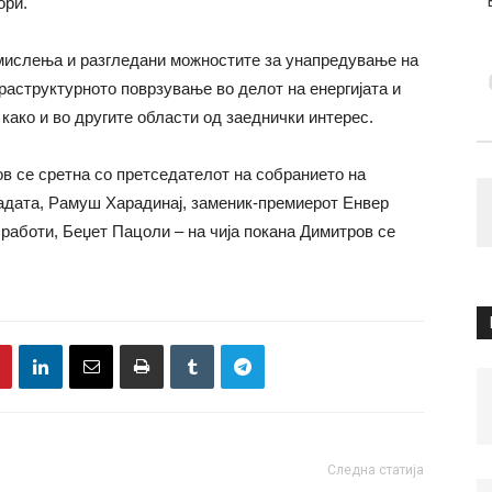
ори.
 мислења и разгледани можностите за унапредување на
аструктурното поврзување во делот на енергијата и
 како и во другите области од заеднички интерес.
ов се сретна со претседателот на собранието на
адата, Рамуш Харадинај, заменик-премиерот Енвер
работи, Беџет Пацоли – на чија покана Димитров се
Следна статија