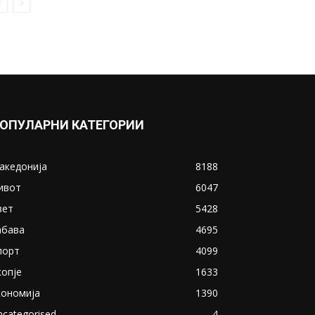
ОПУЛАРНИ КАТЕГОРИИ
акедонија
8188
ивот
6047
вет
5428
абава
4695
порт
4099
копје
1633
кономија
1390
ncategorised
4