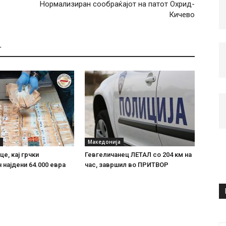
Нормализиран сообраќајот на патот Охрид-
Кичево
Т
Македонија
е, кај грчки
Гевгеличанец ЛЕТАЛ со 204 км на
 најдени 64.000 евра
час, завршил во ПРИТВОР