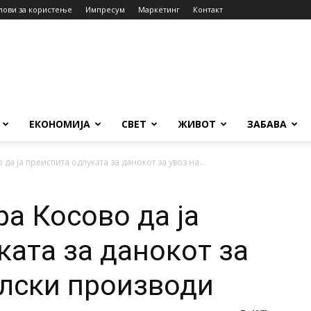
лови за користење
Импресум
Маркетинг
Контакт
ЕКОНОМИЈА
СВЕТ
ЖИВОТ
ЗАБАВА
а ја преиспита одлуката за данокот за увоз на...
а Косово да ја
ката за данокот за
елски производи