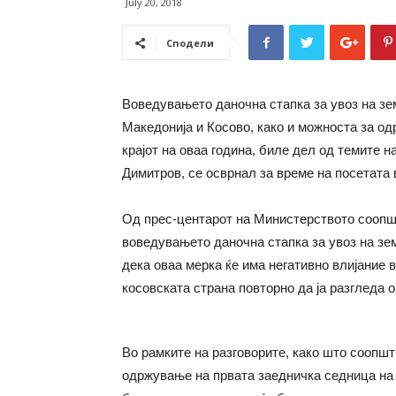
July 20, 2018
Сподели
Воведувањето даночна стапка за увоз на зе
Македонија и Косово, како и можноста за о
крајот на оваа година, биле дел од темите 
Димитров, се осврнал за време на посетата 
Од прес-центарот на Министерството соопш
воведувањето даночна стапка за увоз на зе
дека оваа мерка ќе има негативно влијание 
косовската страна повторно да ја разгледа 
Во рамките на разговорите, како што соопш
одржување на првата заедничка седница на в