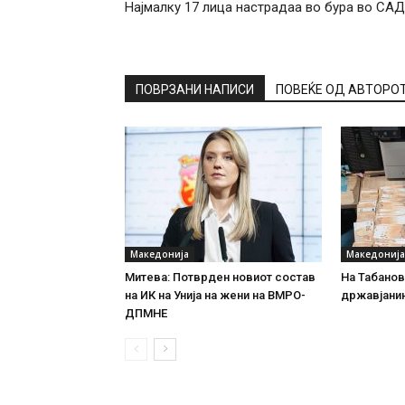
Најмалку 17 лица настрадаа во бура во САД
ПОВРЗАНИ НАПИСИ
ПОВЕЌЕ ОД АВТОРО
Македонија
Македонија
Митева: Потврден новиот состав
На Табановц
на ИК на Унија на жени на ВМРО-
државјанин
ДПМНЕ