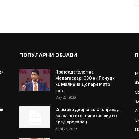
ПОПУЛАРНИ ОБЈАВИ
П
ки
Претседателот на
М
Мадагаскар: СЗО ни Понуди
Ж
20 Милиони Долари Мито
ако...
С
May 20, 2020
З
ни
Снимена двојка во Скопје над
С
банка во експлицитно видео
С
пред прозорец
April 24, 2019
Е
U