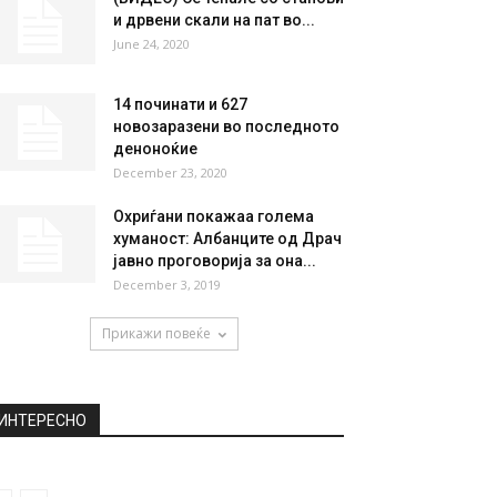
и дрвени скали на пат во...
June 24, 2020
14 починати и 627
новозаразени во последното
деноноќие
December 23, 2020
Охриѓани покажаа голема
хуманост: Албанците од Драч
јавно проговорија за она...
December 3, 2019
Прикажи повеќе
ИНТЕРЕСНО