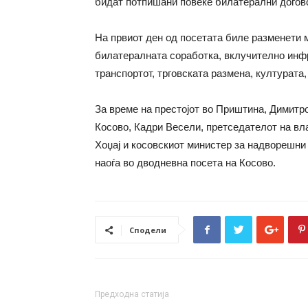
бидат потпишани повеќе билатерални догов
На првиот ден од посетата биле разменети
билатералната соработка, вклучително инфр
транспортот, трговската размена, културата,
За време на престојот во Приштина, Димитр
Косово, Кадри Весели, претседателот на вл
Хоџај и косовскиот министер за надворешни 
наоѓа во дводневна посета на Косово.
Сподели
Предходна статија