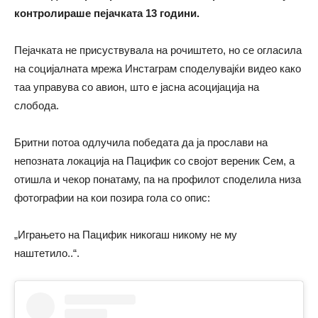
контролираше пејачката 13 години.
Пејачката не присуствувала на рочиштето, но се огласила
на социјалната мрежа Инстаграм споделувајќи видео како
таа управува со авион, што е јасна асоцијација на
слобода.
Бритни потоа одлучила победата да ја прослави на
непозната локација на Пацифик со својот вереник Сем, а
отишла и чекор понатаму, па на профилот споделила низа
фотографии на кои позира гола со опис:
„Играњето на Пацифик никогаш никому не му
наштетило..“.