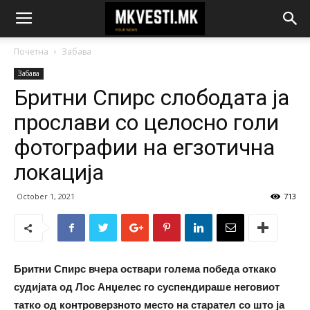
Почетна
Забава
Забава
Бритни Спирс слободата ја
прослави со целосно голи
фотографии на егзотична
локација
October 1, 2021
713
Бритни Спирс вчера оствари голема победа откако
судијата од Лос Анџелес го суспендираше неговиот
татко од контроверзното место на старател со што ја