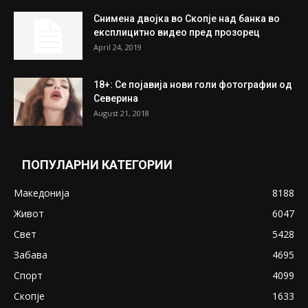
На Табановце, кај грчки државјанин
најдени 64.000 евра
July 31, 2026
ПОПУЛАРНИ ОБЈАВИ
Претседателот на Мадагаскар: СЗО ни
Понуди 20 Милиони Долари Мито ако...
May 20, 2020
Снимена двојка во Скопје над банка во
експлицитно видео пред прозорец
April 24, 2019
18+: Се појавија нови голи фотографии од
Северина
August 21, 2018