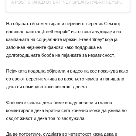
A POST SHARED BY BRITNEY SPEARS (@BRITNEYSPEARS)
На објавата ѝ коментирал и нејзиниот вереник Сем кој
напишал хаштаг „freethenipple“ исто така алудирајќи на
кампањата на социјалните мрежи „FreeBritney“ која ја
започнаа нејзините фанови како поддршка на
долгогодишната борба на пејачката за независност.
Пејачката подоцна објавила и видео на кое покажува како
со својот вереник ужива во возењето чамец и напишала
дека си поминува како никогаш досега.
Фановите секако дека биле воодушевени и главно
коментирале дека Бритни сега конечно може да ужива во
својот живот и дека тоа го заслужила.
Да ве потсетиме, судијата во четвртокот кажа дека е