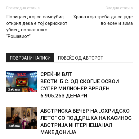
Предходна статија
Следна статија
Полицаец кој се самоубил,
Храна која треба да се јаде
открил дека е тој серискиот
во есен и зима
убиец, познат како
“Рошавиот”
ПОВРЗАНИ НАПИСИ
ПОВЕЌЕ ОД АВТОРОТ
СРЕЌНИ ВЛТ
ВЕСТИ: Б.С. ОД СКОПЈЕ ОСВОИ
СУПЕР МИЛИОНЕР ВРЕДЕН
Забава
6.905.253 ДЕНАРИ
АВСТРИСКА ВЕЧЕР НА „ОХРИДСКО
ЛЕТО“ СО ПОДДРШКА НА КАСИНОС
АВСТРИЈА ИНТЕРНЕШАНАЛ
Забава
МАКЕДОНИЈА