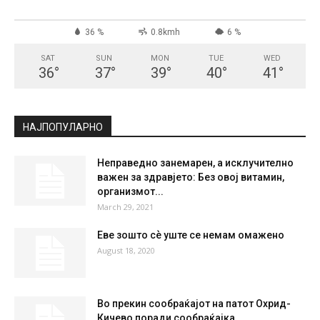
СКОПЈЕ
Clear Sky
°
29.6
°
C
29.6
°
29.6
36 %
0.8kmh
6 %
SAT
SUN
MON
TUE
WED
36
°
37
°
39
°
40
°
41
°
НАЈПОПУЛАРНО