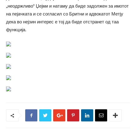
„неодржливо“ Џејми и натаму да биде задолжен за имотот
на пејачката и се согласил со Бритни и адвокатот Метју
дека вo нејзин интерес e тој да биде отстранет од таа
функција.