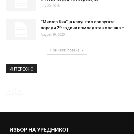
Неправедно занемарен, а исклучително
важен за здравјето: Без овој витамин,
организмот...
March 29, 2021
Еве зошто сѐ уште се немам омажено
August 18, 2020
Во прекин сообраќајот на патот Охрид-
Кичево поради сообраќајка
July 20, 2018
‘‘Мистер Бин’’ ја напуштил сопругата
поради 29 години помладата колешка –...
August 19, 2020
Прикажи повеќе