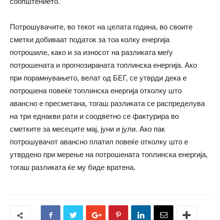
соопштението.
Потрошувачите, во текот на целата година, во своите
сметки добиваат податок за тоа колку енергија
потрошиле, како и за износот на разликата меѓу
потрошената и прогнозираната топлинска енергија. Ако
при порамнувањето, велат од БЕГ, се утврди дека е
потрошена повеќе топлинска енергија отколку што
авансно е пресметана, тогаш разликата се распределува
на три еднакви рати и соодветно се фактурира во
сметките за месеците мај, јуни и јули. Ако пак
потрошувачот авансно платил повеќе отколку што е
утврдено при мерење на потрошената топлинска енергија,
тогаш разликата ќе му биде вратена.