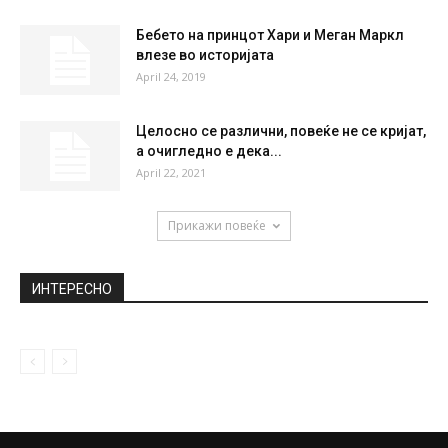
НАЈПОПУЛАРНО
Викторија Бекам потрошила вистинско
богатство на крем против брчки: „Го
направија...
January 17, 2019
Дали кафаните ќе останат затворени од
утре, а граѓаните ќе мора...
April 18, 2021
Бебето на принцот Хари и Меган Маркл
влезе во историјата
April 24, 2019
Целосно се различни, повеќе не се кријат,
а очигледно е дека...
April 22, 2021