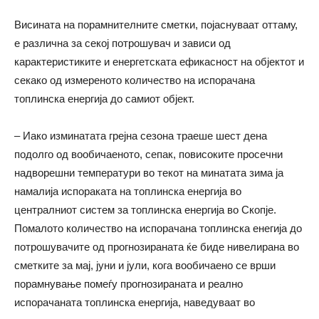
Висината на порамнителните сметки, појаснуваат оттаму,
е различна за секој потрошувач и зависи од
карактеристиките и енергетската ефикасност на објектот и
секако од измереното количество на испорачана
топлинска енергија до самиот објект.
– Иако изминатата грејна сезона траеше шест дена
подолго од вообичаеното, сепак, повисоките просечни
надворешни температури во текот на минатата зима ја
намалија испораката на топлинска енергија во
централниот систем за топлинска енергија во Скопје.
Помалото количество на испорачана топлинска енегија до
потрошувачите од прогнозираната ќе биде нивелирана во
сметките за мај, јуни и јули, кога вообичаено се врши
порамнување помеѓу прогнозираната и реално
испорачаната топлинска енергија, наведуваат во