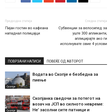
Предходна статија
Следна статија
Пијан гостин во кафеана
Субвенции за велосипед за
нападнал полицајци
уште 300 апликанти,
аплицирајте ако ги
исполнувате овие 4 услови
ПОВРЗАНИ НАПИСИ
ПОВЕЌЕ ОД АВТОРОТ
Водата во Скопје е безбедна за
пиење
Скопје
Скопјанка сведочи за потегот на
возач на ЈСП во силното невреме:
Не’ засолни сите патници и
Скопје