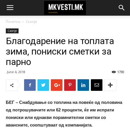
Почетна
Скопје
Скопје
Благодарение на топлата
зима, пониски сметки за
парно
June 4, 2018
1730
БЕГ – Снабдување со топлина на повеќе од половина
од потрошувачите или 62 проценти, ќе им испрати
пониски или еднакви порамнителни сметки со
авансните, соопштуваат од компанијата.