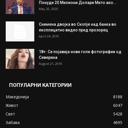
July 31, 2026
На Табановце, кај грчки државјанин
најдени 64.000 евра
July 31, 2026
ПОПУЛАРНИ ОБЈАВИ
Претседателот на Мадагаскар: СЗО ни
Понуди 20 Милиони Долари Мито ако...
May 20, 2020
Снимена двојка во Скопје над банка во
експлицитно видео пред прозорец
April 24, 2019
18+: Се појавија нови голи фотографии од
Северина