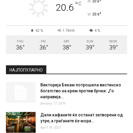
СКОПЈЕ
Clear Sky
°
20.6
°
C
20.6
°
20.6
42 %
1.7kmh
4 %
THU
FRI
SAT
SUN
MON
36
°
36
°
38
°
39
°
39
°