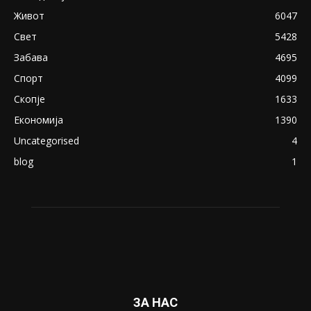
April 24, 2019
18+: Се појавија нови голи фотографии од
Северина
August 21, 2018
ПОПУЛАРНИ КАТЕГОРИИ
Македонија
8188
Живот
6047
Свет
5428
Забава
4695
Спорт
4099
Скопје
1633
Економија
1390
Uncategorised
4