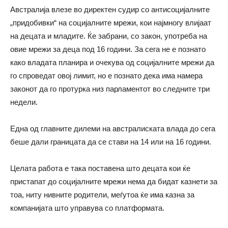
Австралија влезе во директен судир со антисоцијалните
„придобивки“ на социјалните мрежи, кои најмногу влијаат
на децата и младите. Ќе забрани, со закон, употреба на
овие мрежи за деца под 16 години. За сега не е познато
како владата планира и очекува од социјалните мрежи да
го спроведат овој лимит, но е познато дека има намера
законот да го протурка низ парламентот во следните три
недели.
Една од главните дилеми на австралиската влада до сега
беше дали границата да се стави на 14 или на 16 години.
Целата работа е така поставена што децата кои ќе
пристапат до социјалните мрежи нема да бидат казнети за
тоа, ниту нивните родители, меѓутоа ќе има казна за
компанијата што управува со платформата.