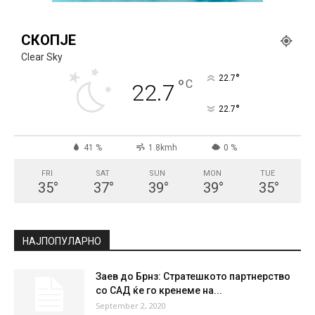
СКОПЈЕ
Clear Sky
°
22.7
°
C
22.7
°
22.7
41 %
1.8kmh
0 %