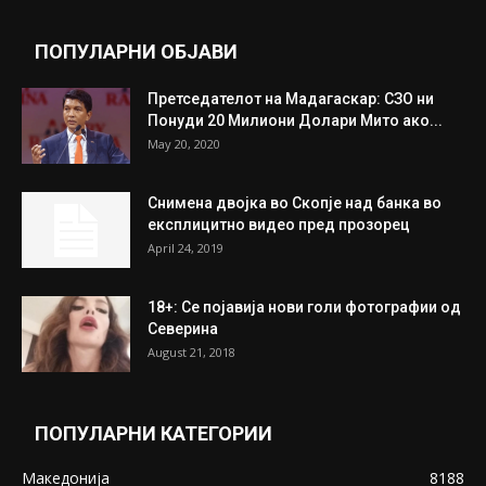
July 31, 2026
Митева: Потврден новиот состав на ИК на
Унија на жени на...
July 31, 2026
На Табановце, кај грчки државјанин
најдени 64.000 евра
July 31, 2026
ПОПУЛАРНИ ОБЈАВИ
Претседателот на Мадагаскар: СЗО ни
Понуди 20 Милиони Долари Мито ако...
May 20, 2020
Снимена двојка во Скопје над банка во
експлицитно видео пред прозорец