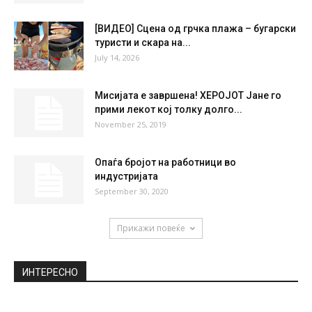
FRI
SAT
SUN
MON
TUE
35
°
37
°
39
°
39
°
35
°
НАЈПОПУЛАРНО
Заев до Брнз: Стратешкото партнерство
со САД ќе го кренеме на...
September 2, 2020
[ВИДЕО] Сцена од грчка плажа – бугарски
туристи и скара на...
July 14, 2026
Мисијата е завршена! ХЕРОЈОТ Јане го
прими лекот кој толку долго...
November 25, 2019