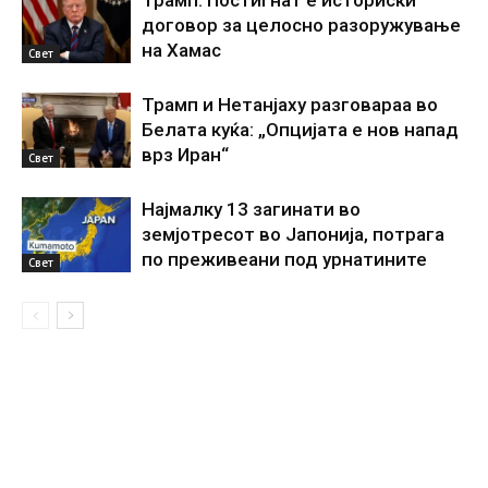
Трамп: Постигнат е историски
договор за целосно разоружување
на Хамас
Свет
Трамп и Нетанјаху разговараа во
Белата куќа: „Опцијата е нов напад
врз Иран“
Свет
Најмалку 13 загинати во
земјотресот во Јапонија, потрага
по преживеани под урнатините
Свет