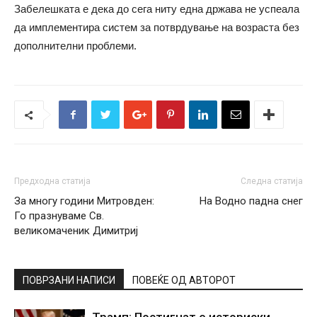
Забелешката е дека до сега ниту една држава не успеала
да имплементира систем за потврдување на возраста без
дополнителни проблеми.
Предходна статија
Следна статија
За многу години Митровден:
На Водно падна снег
Го празнуваме Св.
великомаченик Димитриј
ПОВРЗАНИ НАПИСИ
ПОВЕЌЕ ОД АВТОРОТ