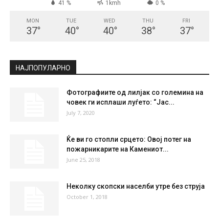
41 %
1kmh
0 %
MON
TUE
WED
THU
FRI
37
°
40
°
40
°
38
°
37
°
НАЈПОПУЛАРНО
Фотографиите од лилјак со големина на
човек ги исплаши луѓето: “Јас...
July 7, 2020
Ќе ви го стопли срцето: Овој потег на
пожарникарите на Камениот...
June 25, 2018
Неколку скопски населби утре без струја
October 1, 2018