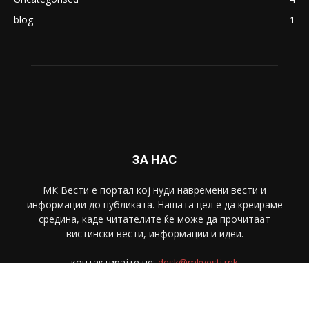
blog
1
ЗА НАС
МК Вести е портал коj нуди навремени вести и
информации до публиката. Нашата цел е да креираме
средина, каде читателите ќе може да прочитаат
вистински вести, информации и идеи.
контактирајте не:
desk@mkvesti.mk