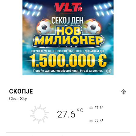
СКОПЈЕ
Clear Sky
°
27.6
°
C
27.6
°
27.6