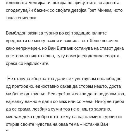
годишната Белгијка ги шокираше присутните во арената
споделувајќи бакнеж со својата девојка Грет Минем, исто
така тенисерка.
Вимблдон важи за турнир во кој традиционалните
вредности се многу важни и ваквиот гест беше посочен
како непримерен, но Ван Витванк останува на ставот дека
не сторила ништо лошо, туку само ја споделила својата
среќа со најблиските.
-Не станува збор за тоа дали се чувствувам послободно
од претходно, едноставно сакав да сторам нешто, доста
ми беше од криење. Бев среќна и сакав да го поделам тоа,
најмалку важно е дали со маж или со жена. Никој не треба
да се срами, лезбијка сум и тоа не е ништо заразно,
мислам дека е добро што токму на најголемиот турнир ги
открив своите чувства на оваа тема – истакна Ван