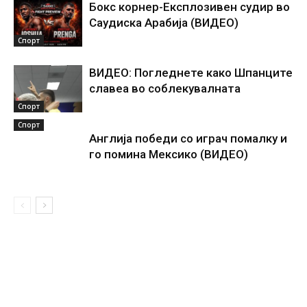
Бокс корнер-Експлозивен судир во
Саудиска Арабија (ВИДЕО)
Спорт
ВИДЕО: Погледнете како Шпанците
славеа во соблекувалната
Спорт
Спорт
Англија победи со играч помалку и
го помина Мексико (ВИДЕО)