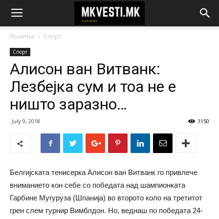
Почетна
Спорт
Спорт
Алисон ван Витванк:
Лезбeјка сум и тоа не е
ништо заразно…
July 9, 2018
1150
Белгијската тенисерка Алисон ван Витванк го привлече
вниманието кон себе со победата над шампионката
Гарбине Мугуруза (Шпанија) во второто коло на третитот
грен слем турнир Вимблдон. Но, веднаш по победата 24-