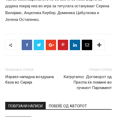
додека покрај неа во игра за титулата остануваат Серена
Вилијамс, Анџелика Кербер, Доминика Цибулкова и
Јелена Остапенко.
Предходна статија
Следна статија
Израел нападна воздушна
Катругалос: Договорот од
база во Сирија
Преспа ќе помине во
грчкиот Парламент
ПОВРЗАНИ НАПИСИ
ПОВЕЌЕ ОД АВТОРОТ