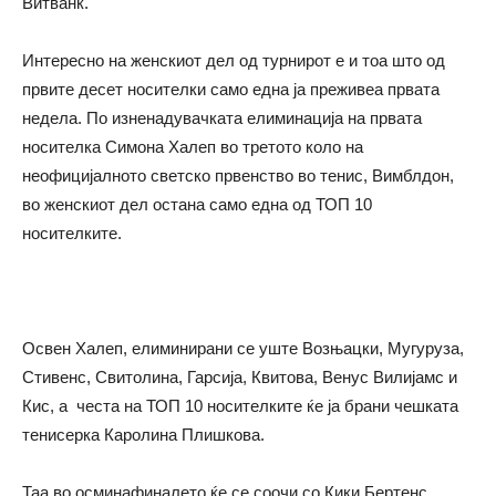
Витванк.
Интересно на женскиот дел од турнирот е и тоа што од
првите десет носителки само една ја преживеа првата
недела. По изненадувачката елиминација на првата
носителка Симона Халеп во третото коло на
неофицијалното светско првенство во тенис, Вимблдон,
во женскиот дел остана само една од ТОП 10
носителките.
Освен Халеп, елиминирани се уште Возњацки, Мугуруза,
Стивенс, Свитолина, Гарсија, Квитова, Венус Вилијамс и
Кис, а честа на ТОП 10 носителките ќе ја брани чешката
тенисерка Каролина Плишкова.
Таа во осминафиналето ќе се соочи со Кики Бертенс,