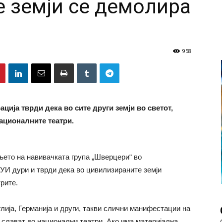
 земји се демолира
958
ација тврди дека во сите други земји во светот,
националните театри.
ето на навивачката група „Шверцери“ во
УИ дури и тврди дека во цивилизираните земји
рите.
глија, Германија и други, такви слични манифестации на
 слават во национални театри. Ако има материјална