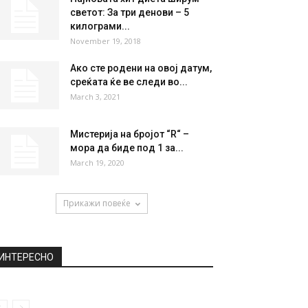
НАЈПОПУЛАРНО
Димитров во Солун:
Македонија е определена за
добрососедски односи
November 23, 2018
Најновата хит диета ширум
светот: За три денови – 5
килограми...
November 19, 2018
Ако сте родени на овој датум,
среќата ќе ве следи во...
March 3, 2021
Мистерија на бројот “R“ –