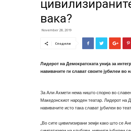
цивилизираните
вака?
November 28, 2019
Сподели
Лидерот на Демократската унија за интегр
навивачите ги слават своите јубилеи во 
За Али Ахмети нема ништо спорно во славењ
Македонскиот народен театар. Лидерот на Д
навивачите исто така слават јубилеи во теат
„Во сите цивилизирани земји како што се Ан
симпатизери на клубови, нивните јубилеи се