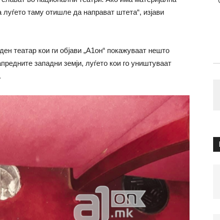
 луѓето таму отишле да направат штета“, изјави
ен театар кои ги објави „А1он“ покажуваат нешто
апредните западни земји, луѓето кои го уништуваат
.