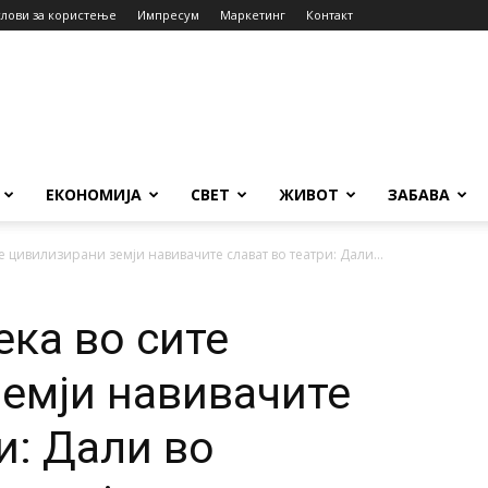
слови за користење
Импресум
Маркетинг
Контакт
ЕКОНОМИЈА
СВЕТ
ЖИВОТ
ЗАБАВА
е цивилизирани земји навивачите слават во театри: Дали...
ека во сите
емји навивачите
и: Дали во