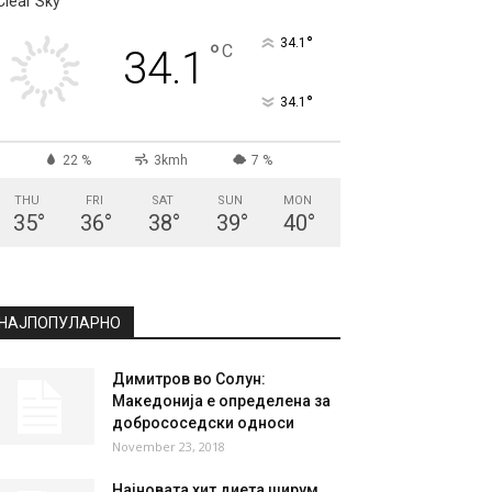
СКОПЈЕ
Clear Sky
°
34.1
°
C
34.1
°
34.1
22 %
3kmh
7 %
THU
FRI
SAT
SUN
MON
35
°
36
°
38
°
39
°
40
°