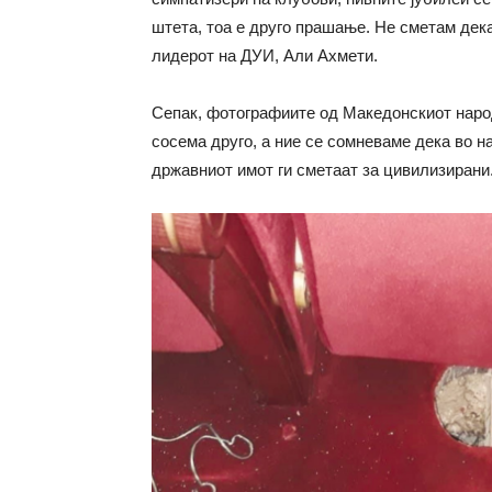
штета, тоа е друго прашање. Не сметам дека
лидерот на ДУИ, Али Ахмети.
Сепак, фотографиите од Македонскиот народ
сосема друго, а ние се сомневаме дека во н
државниот имот ги сметаат за цивилизирани