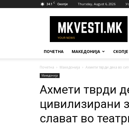
C
34.1
Thursday, August 6, 2026
У
Скопје
МК
Вести
ПОЧЕТНА
МАКЕДОНИЈА
СКОПЈЕ
Почетна
Македонија
Ахмети тврди дека во сит
Македонија
Ахмети тврди д
цивилизирани з
слават во театр