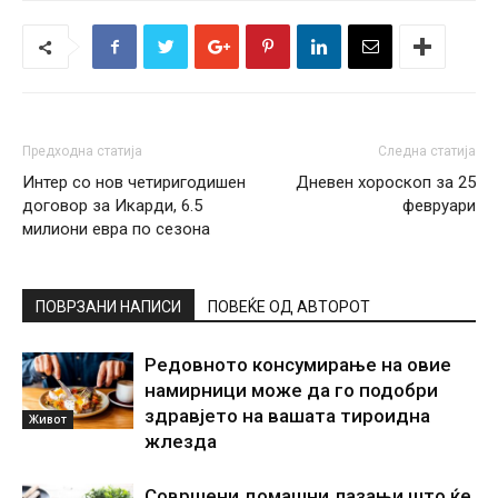
Предходна статија
Следна статија
Интер со нов четиригодишен
Дневен хороскоп за 25
договор за Икарди, 6.5
февруари
милиони евра по сезона
ПОВРЗАНИ НАПИСИ
ПОВЕЌЕ ОД АВТОРОТ
Редовното консумирање на овие
намирници може да го подобри
здравјето на вашата тироидна
Живот
жлезда
Совршени домашни лазањи што ќе