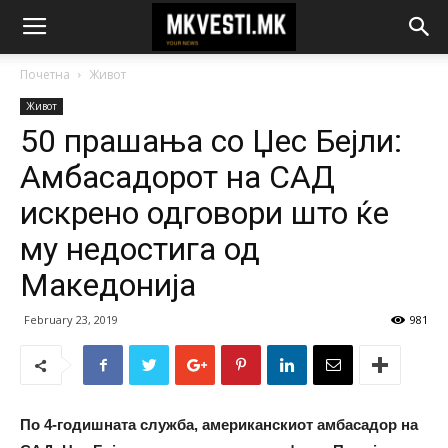
Почетна
Живот
Живот
50 прашања со Џес Бејли:
Амбасадорот на САД
искрено одговори што ќе
му недостига од
Македонија
February 23, 2019
981
По 4-годишната служба, американскиот амбасадор на