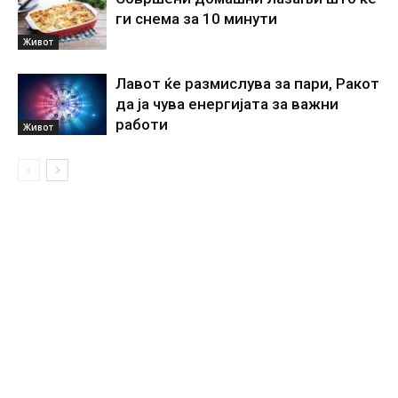
ги снема за 10 минути
Живот
Лавот ќе размислува за пари, Ракот
да ја чува енергијата за важни
работи
Живот