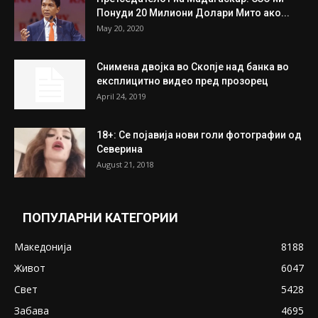
July 31, 2026
На Табановце, кај грчки државјанин
најдени 64.000 евра
July 31, 2026
ПОПУЛАРНИ ОБЈАВИ
Претседателот на Мадагаскар: СЗО ни
Понуди 20 Милиони Долари Мито ако...
May 20, 2020
Снимена двојка во Скопје над банка во
експлицитно видео пред прозорец
April 24, 2019
18+: Се појавија нови голи фотографии од
Северина