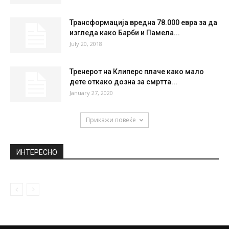
НАЈПОПУЛАРНО
Одржан експериментален концерт во
Барселона со 5.000 лица со негативен
ПЦР...
March 28, 2021
Мартин Томовски прави трансфер во
Вардар, го одбил новиот договор со...
March 13, 2021
Трансформација вредна 78.000 евра за да
изгледа како Барби и Памела...
July 20, 2018
Тренерот на Клиперс плаче како мало
дете откако дозна за смртта...
January 27, 2020