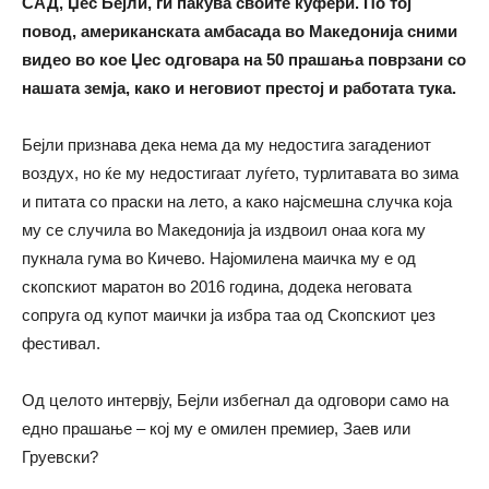
САД, Џес Бејли, ги пакува своите куфери. По тој
повод, американската амбасада во Македонија сними
видео во кое Џес одговара на 50 прашања поврзани со
нашата земја, како и неговиот престој и работата тука.
Бејли признава дека нема да му недостига загадениот
воздух, но ќе му недостигаат луѓето, турлитавата во зима
и питата со праски на лето, а како најсмешна случка која
му се случила во Македонија ја издвоил онаа кога му
пукнала гума во Кичево. Најомилена маичка му е од
скопскиот маратон во 2016 година, додека неговата
сопруга од купот маички ја избра таа од Скопскиот џез
фестивал.
Од целото интервју, Бејли избегнал да одговори само на
едно прашање – кој му е омилен премиер, Заев или
Груевски?