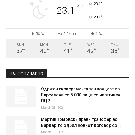
СКОПЈЕ
Clear Sky
°
23.1
°
C
23.1
°
23.1
58 %
2.6kmh
1 %
SUN
MON
TUE
WED
THU
37
°
40
°
41
°
42
°
38
°