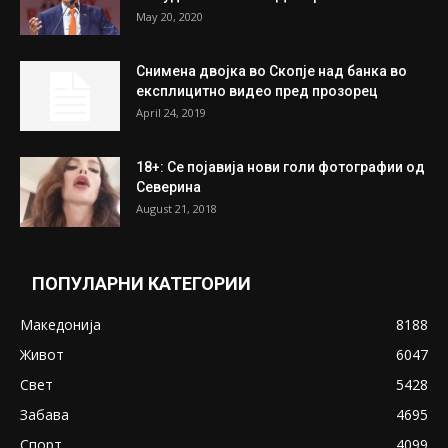
На Табановце, кај грчки државјанин
најдени 64.000 евра
July 31, 2026
ПОПУЛАРНИ ОБЈАВИ
Претседателот на Мадагаскар: СЗО ни
Понуди 20 Милиони Долари Мито ако...
May 20, 2020
Снимена двојка во Скопје над банка во
експлицитно видео пред прозорец
April 24, 2019
18+: Се појавија нови голи фотографии од
Северина
August 21, 2018