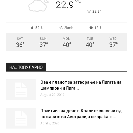
СКОПЈЕ
Few Clouds
°
22.9
°
C
22.9
°
22.9
52 %
2kmh
13 %
SAT
SUN
MON
TUE
WED
36
°
37
°
40
°
40
°
37
°