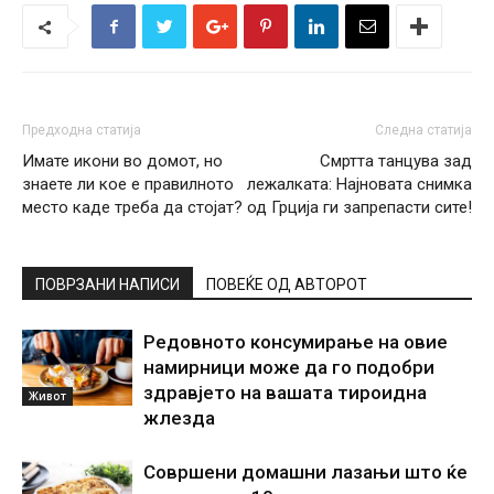
Предходна статија
Следна статија
Имате икони во домот, но
Смртта танцува зад
знаете ли кое е правилното
лежалката: Најновата снимка
место каде треба да стојат?
од Грција ги запрепасти сите!
ПОВРЗАНИ НАПИСИ
ПОВЕЌЕ ОД АВТОРОТ
Редовното консумирање на овие
намирници може да го подобри
здравјето на вашата тироидна
Живот
жлезда
Совршени домашни лазањи што ќе