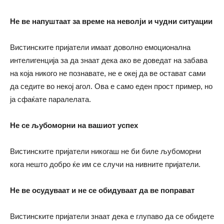
Не ве напуштаат за време на неволји и чудни ситуации
Вистинските пријатели имаат доволно емоционална
интелигенција за да знаат дека ако ве доведат на забава
на која никого не познавате, не е океј да ве остават сами
да седите во некој агол. Ова е само еден прост пример, но
ја сфаќате паралелата.
Не се љубоморни на вашиот успех
Вистинските пријатели никогаш не би биле љубоморни
кога нешто добро ќе им се случи на нивните пријатели.
Не ве осудуваат и не се обидуваат да ве поправат
Вистинските пријатели знаат дека е глупаво да се обидете