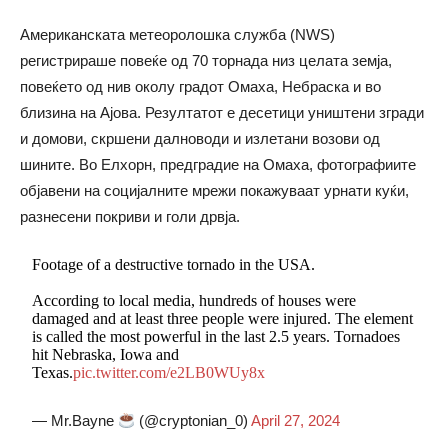
Американската метеоролошка служба (NWS)
регистрираше повеќе од 70 торнада низ целата земја,
повеќето од нив околу градот Омаха, Небраска и во
близина на Ајова. Резултатот е десетици уништени згради
и домови, скршени далноводи и излетани возови од
шините. Во Елхорн, предградие на Омаха, фотографиите
објавени на социјалните мрежи покажуваат урнати куќи,
разнесени покриви и голи дрвја.
Footage of a destructive tornado in the USA.
According to local media, hundreds of houses were
damaged and at least three people were injured. The element
is called the most powerful in the last 2.5 years. Tornadoes
hit Nebraska, Iowa and
Texas.
pic.twitter.com/e2LB0WUy8x
— Mr.Bayne
(@cryptonian_0)
April 27, 2024