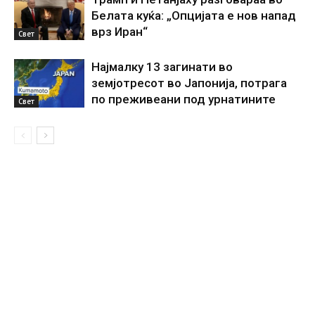
Белата куќа: „Опцијата е нов напад
врз Иран“
Свет
Најмалку 13 загинати во
земјотресот во Јапонија, потрага
по преживеани под урнатините
Свет