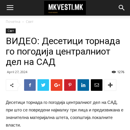
Почетна
Свет
Свет
ВИДЕО: Десетици торнада
го погодија централниот
дел на САД
April 27, 2024
1276
Десетици торнада го погодија централниот дел на САД,
при што се повредени најмалку три лица и предизвикана е
значителна материјална штета, соопштија локалните
власти.