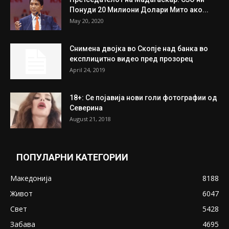
July 31, 2026
На Табановце, кај грчки државјанин
најдени 64.000 евра
July 31, 2026
ПОПУЛАРНИ ОБЈАВИ
Претседателот на Мадагаскар: СЗО ни
Понуди 20 Милиони Долари Мито ако...
May 20, 2020
Снимена двојка во Скопје над банка во
експлицитно видео пред прозорец
April 24, 2019
18+: Се појавија нови голи фотографии од
Северина