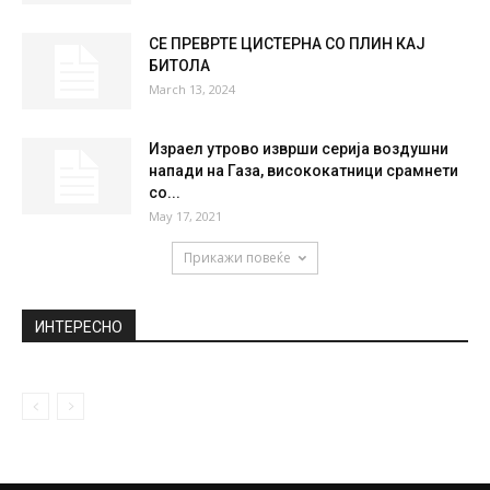
НАЈПОПУЛАРНО
Нов пожар вечерва во Скопје- на ова
место пожарникарите се борат...
September 18, 2019
Шест месеци затвор за таткото на Боки
13
November 18, 2019
СЕ ПРЕВРТE ЦИСТЕРНА СО ПЛИН КАЈ
БИТОЛА
March 13, 2024
Израел утрово изврши серија воздушни
напади на Газа, висококатници срамнети
со...
May 17, 2021