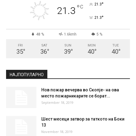
СКОПЈЕ
Clear Sky
°
21.3
°
C
21.3
°
21.3
48 %
1.6kmh
5 %
FRI
SAT
SUN
MON
TUE
35
°
36
°
39
°
40
°
40
°