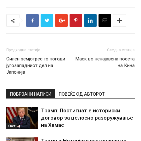
Предходна статија
Следна статија
Силен земјотрес го погоди
Маск во ненајавена посета
југозападниот дел на
на Кина
Јапонија
ПОВРЗАНИ НАПИСИ
ПОВЕЌЕ ОД АВТОРОТ
Трамп: Постигнат е историски
договор за целосно разоружување
на Хамас
Свет
Трамп и Нетанјаху разговараа во