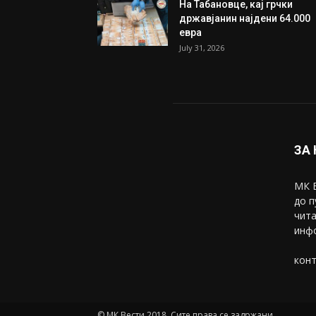
На Табановце, кај грчки
државјанин најдени 64.000
евра
July 31, 2026
ЗА
МК В
до п
чита
инфо
конт
© МК Вести 2018. Сите права се задржани.