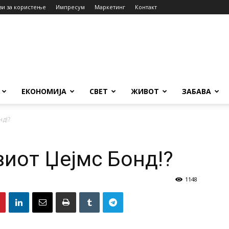
ви за користење
Импресум
Маркетинг
Контакт
ЕКОНОМИЈА
СВЕТ
ЖИВОТ
ЗАБАВА
нд!?
виот Џејмс Бонд!?
1148