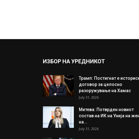
ИЗБОР НА УРЕДНИКОТ
Трамп: Постигнат е историс
договор за целосно
разоружување на Хамас
July 31, 2026
Митева: Потврден новиот
состав на ИК на Унија на же
на...
July 31, 2026