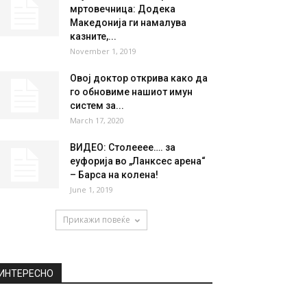
мртовечница: Додека
Македонија ги намалува
казните,...
November 1, 2019
Овој доктор открива како да
го обновиме нашиот имун
систем за...
March 17, 2020
ВИДЕО: Столееее…. за
еуфорија во „Ланксес арена“
– Барса на колена!
June 1, 2019
Прикажи повеќе
ИНТЕРЕСНО