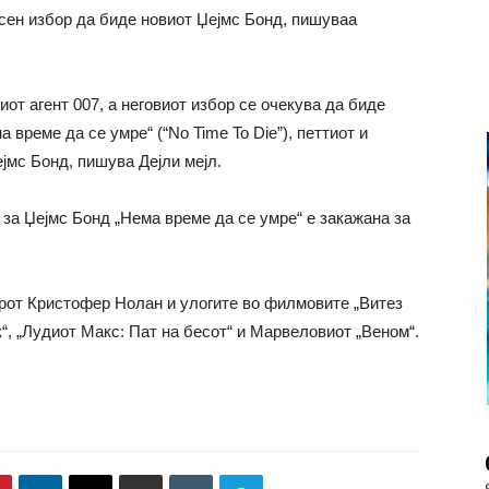
сен избор да биде новиот Џејмс Бонд, пишуваа
от агент 007, а неговиот избор се очекува да биде
а време да се умре“ (
“No Time To Die”)
, петтиот и
ејмс Бонд, пишува Дејли мејл
.
за Џејмс Бонд „Нема време да се умре“ е закажана за
ерот Кристофер Нолан и улогите во филмовите „Витез
к“, „Лудиот Макс: Пат на бесот“ и Марвеловиот „Веном“.