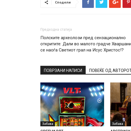
Сподели
Предходна статија
Полските археолози пред сензационално
откритите: Дали во малото градче Хваршан
се наоѓа Светиот грал на Исус Христос!?
ПОВРЗАНИ НАПИСИ
ПОВЕЌЕ ОД АВТОРО
Забава
Забава