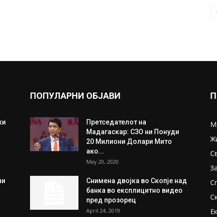
ПОПУЛАРНИ ОБЈАВИ
П
ки
Претседателот на
М
Мадагаскар: СЗО ни Понуди
Ж
20 Милиони Долари Мито
ако...
С
May 20, 2020
З
ни
Снимена двојка во Скопје над
С
банка во експлицитно видео
С
пред прозорец
April 24, 2019
Е