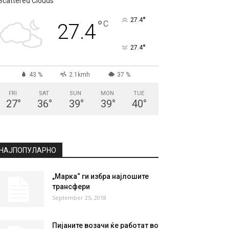
Scattered Clouds
°
27.4
°
C
27.4
°
27.4
43 %
2.1kmh
37 %
FRI
SAT
SUN
MON
TUE
27
°
36
°
39
°
39
°
40
°
НАЈПОПУЛАРНО
„Марка“ ги избра најлошите
трансфери
September 25, 2018
Пијаните возачи ќе работат во