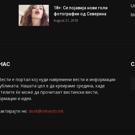
U
18+: Се појавија нови голи
фотографии од Северина
bl
August 21, 2018
 НАС
С
ести е портал коj нуди навремени вести и информации
убликата. Нашата цел е да креираме средина, каде
телите ќе може да прочитаат вистински вести,
рмации и идеи.
актирајте не:
desk@mkvesti.mk