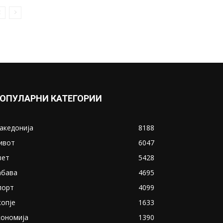
ОПУЛАРНИ КАТЕГОРИИ
акедонија
8188
ивот
6047
вет
5428
абава
4695
порт
4099
копје
1633
кономија
1390