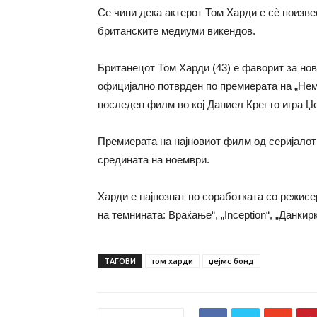
Се чини дека актерот Том Харди е с
è
поизве
британските медиуми викендов.
Британецот Том Харди (43) е фаворит за нови
официјално потврден по премиерата на „Нем
последен филм во кој Даниел Крег го игра Џ
Премиерата на најновиот филм од серијалот 
средината на ноември.
Харди е најпознат по соработката со режис
на темнината: Враќање“, „
Inception
“, „Данкир
ТАГОВИ
том харди
џејмс бонд