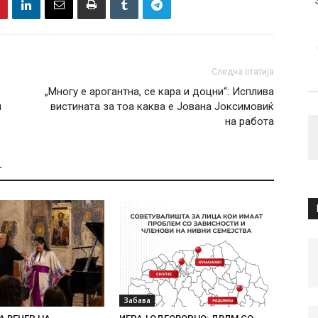
Следна статија
„Многу е арогантна, се кара и доцни“: Исплива
и
вистината за тоа каква е Јована Јоксимовиќ
на работа
Т
Забава