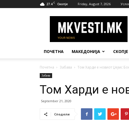
C
27.4
Friday, August 7, 2026
Усло
Скопје
МК
Вести
ПОЧЕТНА
МАКЕДОНИЈА
СКОПЈЕ
Почетна
Забава
Том Харди е новиот Џејмс Бо
Забава
Том Харди е но
September 21, 2020
Сподели