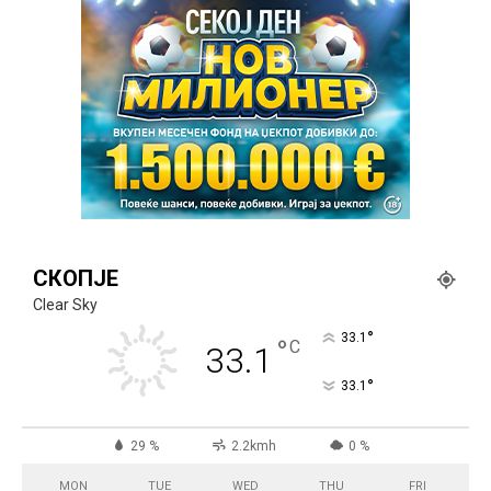
СКОПЈЕ
Clear Sky
°
33.1
°
C
33.1
°
33.1
29 %
2.2kmh
0 %
MON
TUE
WED
THU
FRI