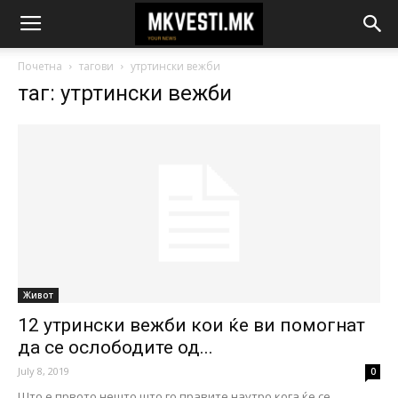
Почетна
тагови
утртински вежби
таг: утртински вежби
Живот
12 утрински вежби кои ќе ви помогнат
да се ослободите од...
July 8, 2019
0
Што е првото нешто што го правите наутро кога ќе се