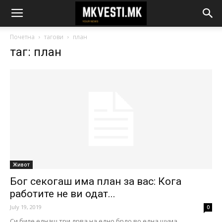
Почетна
тагови
план
таг: план
Живот
Бог секогаш има план за вас: Кога
работите не ви одат...
July 19, 2019
0
Си биле еднаш три дрва на едно брдо во една шума.