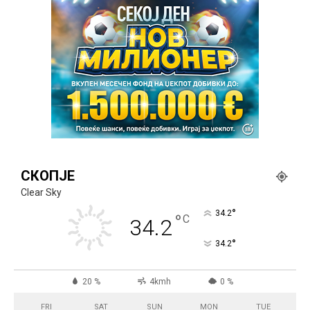
СКОПЈЕ
Clear Sky
°
34.2
°
C
34.2
°
34.2
20 %
4kmh
0 %
FRI
SAT
SUN
MON
TUE