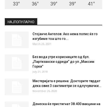
33
°
36
°
39
°
39
°
41
°
НАЈПОПУЛАРНО
Стојанче Ангелов: Ако нема попис ќе го
изгубиме тоа што го...
March 26, 2021
Без вода утре корисниците од бул.
„Партизански одреди” до ул.„Максим
Горки”
July 21, 2018
Мистеријата е решена: Докторите тврдат
дека овие 3 сантиметри се одлучувачки...
November 26, 2020
Денеска ќе пристигнат 38.400 вакцини на