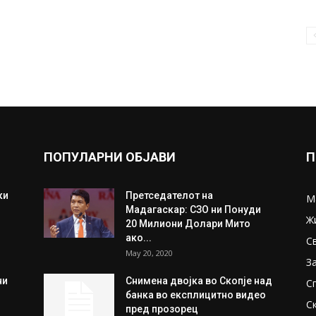
ПОПУЛАРНИ ОБЈАВИ
П
ки
Претседателот на
М
Мадагаскар: СЗО ни Понуди
Ж
20 Милиони Долари Мито
ако...
С
May 20, 2020
З
ни
Снимена двојка во Скопје над
С
банка во експлицитно видео
С
пред прозорец