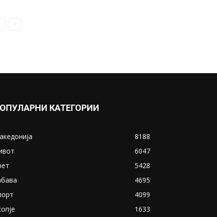
ОПУЛАРНИ КАТЕГОРИИ
акедонија
8188
ивот
6047
вет
5428
абава
4695
порт
4099
копје
1633