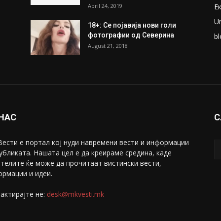
April 24, 2019
Е
U
18+: Се појавија нови голи
фотографии од Северина
bl
August 21, 2018
 НАС
С
ести е портал коj нуди навремени вести и информации
убликата. Нашата цел е да креираме средина, каде
телите ќе може да прочитаат вистински вести,
рмации и идеи.
актирајте не:
desk@mkvesti.mk