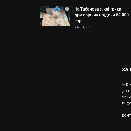
На Табановце, кај грчки
државјанин најдени 64.000
евра
July 31, 2026
ЗА
МК В
до п
чита
инфо
конт