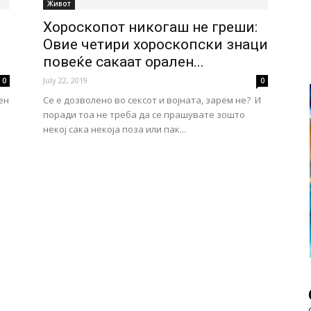
Живот
Хороскопот никогаш не греши:
Овие четири хороскопски знаци
повеќе сакаат орален...
July 22, 2019
0
0
ен
Се е дозволено во сексот и војната, зарем не? И
поради тоа не треба да се прашувате зошто
некој сака некоја поза или пак...