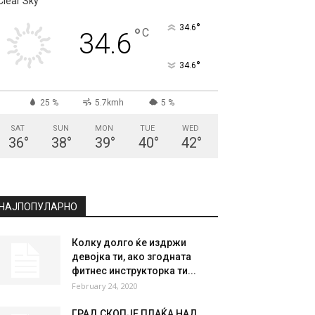
Clear Sky
°
34.6
°
C
34.6
°
34.6
25 %
5.7kmh
5 %
SAT
SUN
MON
TUE
WED
36
°
38
°
39
°
40
°
42
°
НАЈПОПУЛАРНО
Колку долго ќе издржи
девојка ти, ако згодната
фитнес инструкторка ти...
February 24, 2020
ГРАД СКОПЈЕ ПЛАЌА НАД