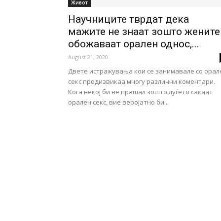
Живот
Научниците тврдат дека
мажите не знаат зошто жените
обожаваат орален однос,...
August 21, 2020
Двете истражувања кои се занимавале со орал
секс предизвикаа многу различни коментари.
Кога некој би ве прашал зошто луѓето сакаат
орален секс, вие веројатно би...