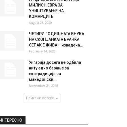
МИЛИОН ЕВРА ЗА
УНИШТУВАЊЕ НА
КОМАРЦИТЕ
August 25, 2020
ЧЕТИРИ ГОДИШНАТА ВНУКА
НА СКОПЈАНКАТА БРАНКА
СЕПАК Е ЖИВА – извадена...
February 14, 2023
Унгарија досега не одбила
ниту едно барање за
екстрадиција на
македонски...
November 24, 2018
Прикажи повеќе
ИНТЕРЕСНО