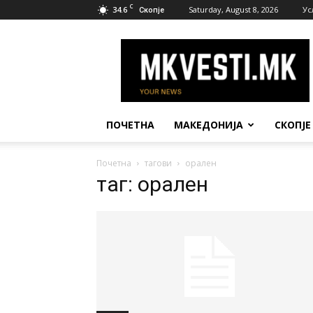
C
34.6
Saturday, August 8, 2026
Ус
Скопје
МК
Вести
ПОЧЕТНА
МАКЕДОНИЈА
СКОПЈЕ
Почетна
тагови
орален
таг: орален