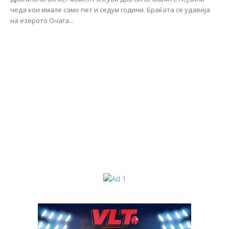
чеда кои имале само пет и седум години. Браќата се удавија
на езерото Очага...