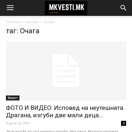
Почетна
тагови
Очага
таг: Очага
Живот
ФОТО И ВИДЕО: Исповед на неутешната
Драгана, изгуби две мали деца...
August 24, 2020
0
Драгана М. во ист момент изгуби два сина. Малите нејзини