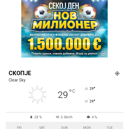
СКОПЈЕ
Clear Sky
°
29
°
C
29
°
29
28 %
0.3kmh
4 %
FRI
SAT
SUN
MON
TUE