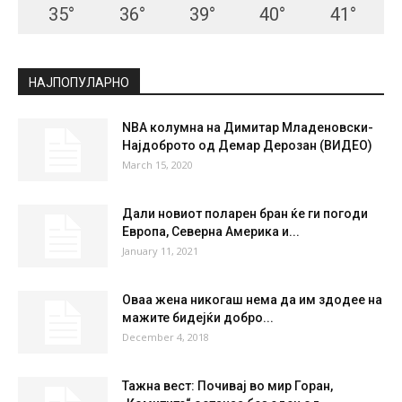
35
°
36
°
39
°
40
°
41
°
НАЈПОПУЛАРНО
NBA колумна на Димитар Младеновски-
Најдоброто од Демар Дерозан (ВИДЕО)
March 15, 2020
Дали новиот поларен бран ќе ги погоди
Европа, Северна Америка и...
January 11, 2021
Оваа жена никогаш нема да им здодее на
мажите бидејќи добро...
December 4, 2018
Тажна вест: Почивај во мир Горан,