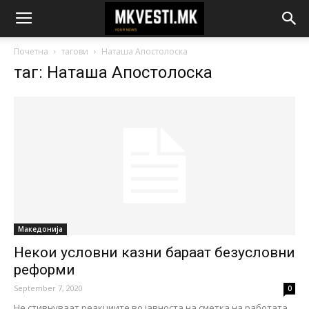
Почетна
тагови
Наташа Апостолоска
таг: Наташа Апостолоска
Македонија
Некои условни казни бараат безусловни
реформи
September 7, 2020
0
Не стивнуваат реакциите во јавноста на сметка на работата