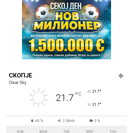
СКОПЈЕ
Clear Sky
°
21.7
°
C
21.7
°
21.7
65 %
2.3kmh
0 %
SUN
MON
TUE
WED
THU