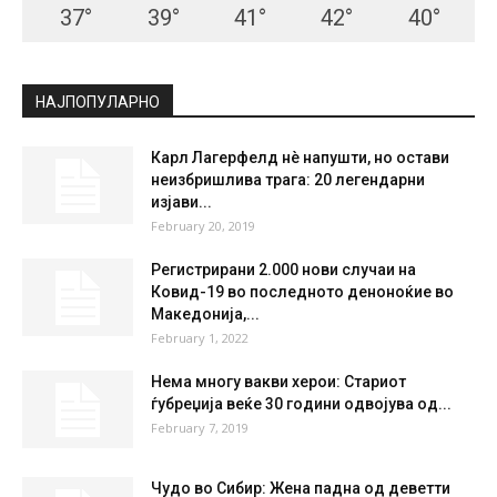
37
°
39
°
41
°
42
°
40
°
НАЈПОПУЛАРНО
Карл Лагерфелд нè напушти, но остави
неизбришлива трага: 20 легендарни
изјави...
February 20, 2019
Регистрирани 2.000 нови случаи на
Ковид-19 во последното деноноќие во
Македонија,...
February 1, 2022
Нема многу вакви херои: Стариот
ѓубреџија веќе 30 години одвојува од...
February 7, 2019
Чудо во Сибир: Жена падна од деветти