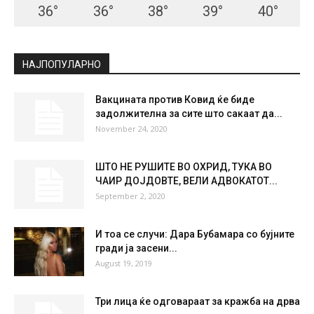
СКОПЈЕ
Clear Sky
°
28.3
°
C
28.3
°
28.3
28 %
1.1kmh
3 %
THU
FRI
SAT
SUN
MON
36
°
36
°
38
°
39
°
40
°
НАЈПОПУЛАРНО
Вакцината против Ковид ќе биде
задолжителна за сите што сакаат да...
November 24, 2020