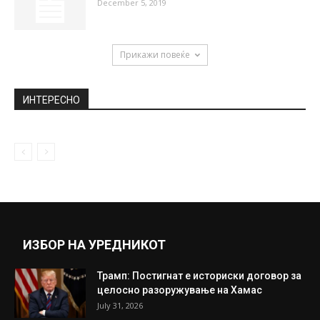
ШТО НЕ РУШИТЕ ВО ОХРИД, ТУКА ВО
ЧАИР ДОЈДОВТЕ, ВЕЛИ АДВОКАТОТ...
September 2, 2020
И тоа се случи: Дара Бубамара со бујните
гради ја засени...
August 19, 2019
Три лица ќе одговараат за кражба на дрва
December 5, 2019
Прикажи повеќе
ИНТЕРЕСНО