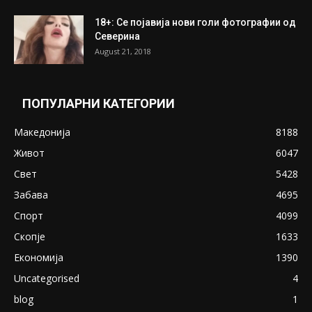
ПОПУЛАРНИ ОБЈАВИ
Претседателот на Мадагаскар: СЗО ни
Понуди 20 Милиони Долари Мито ако...
May 20, 2020
Снимена двојка во Скопје над банка во
експлицитно видео пред прозорец
April 24, 2019
18+: Се појавија нови голи фотографии од
Северина
August 21, 2018
ПОПУЛАРНИ КАТЕГОРИИ
Македонија
8188