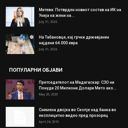
ИЗБОР НА УРЕДНИКОТ
Трамп: Постигнат е историски договор за
целосно разоружување на Хамас
July 31, 2026
Митева: Потврден новиот состав на ИК на
Унија на жени на...
July 31, 2026
На Табановце, кај грчки државјанин
најдени 64.000 евра
July 31, 2026