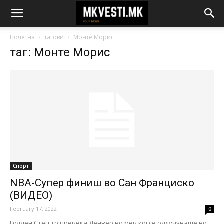
Почетна
тагови
Монте Морис
таг: Монте Морис
Спорт
NBA-Супер финиш во Сан Франциско
(ВИДЕО)
February 17, 2022
0
Голден Стејт го пречека Денвер во меч кој се одлучуваше во