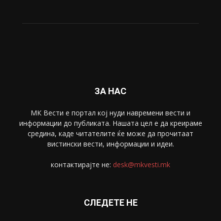
Живот
6047
Свет
5428
Забава
4695
Спорт
4099
Скопје
1633
Економија
1390
Uncategorised
4
blog
1
ЗА НАС