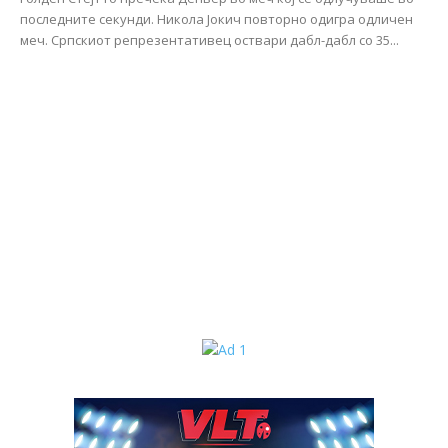
последните секунди. Никола Јокич повторно одигра одличен
меч. Српскиот репрезентативец оствари дабл-дабл со 35...