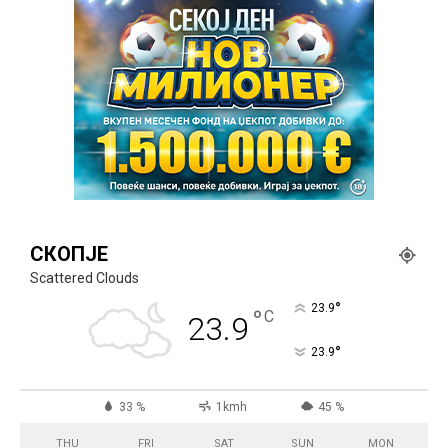
СКОПЈЕ
Scattered Clouds
°
23.9
°
C
23.9
°
23.9
33 %
1kmh
45 %
THU
FRI
SAT
SUN
MON