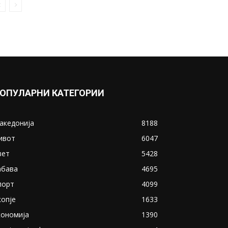
ОПУЛАРНИ КАТЕГОРИИ
акедонија
8188
ивот
6047
вет
5428
абава
4695
порт
4099
копје
1633
кономија
1390