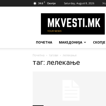
C
34.6
Saturday, August 8, 2026
Ус
Скопје
МК
Вести
ПОЧЕТНА
МАКЕДОНИЈА
СКОПЈЕ
Почетна
тагови
лелекање
таг: лелекање