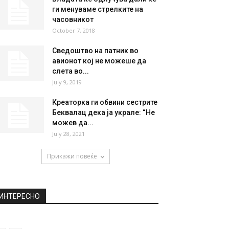
ги менуваме стрелките на
часовникот
October 7, 2018
Сведоштво на патник во
авионот кој не можеше да
слета во...
July 9, 2019
Креаторка ги обвини сестрите
Беквалац дека ја украле: “Не
можев да...
July 28, 2021
Прикажи повеќе
ИНТЕРЕСНО