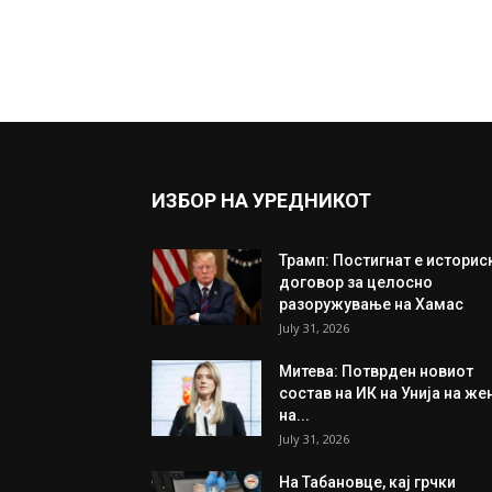
ИЗБОР НА УРЕДНИКОТ
Трамп: Постигнат е историс
договор за целосно
разоружување на Хамас
July 31, 2026
Митева: Потврден новиот
состав на ИК на Унија на же
на...
July 31, 2026
На Табановце, кај грчки