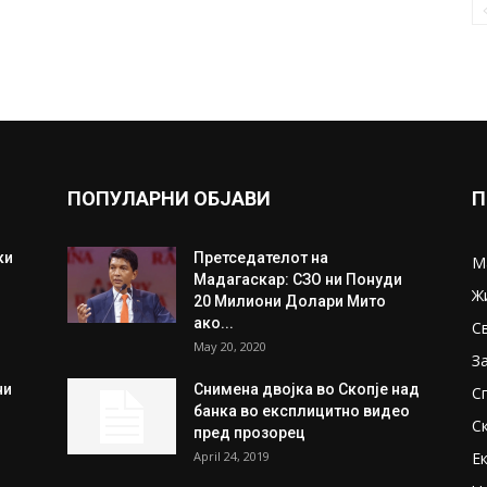
ПОПУЛАРНИ ОБЈАВИ
П
ки
Претседателот на
М
Мадагаскар: СЗО ни Понуди
Ж
20 Милиони Долари Мито
ако...
С
May 20, 2020
З
ни
Снимена двојка во Скопје над
С
банка во експлицитно видео
С
пред прозорец
April 24, 2019
Е