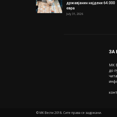
државјанин најдени 64.000
евра
July 31, 2026
ЗА
МК В
до п
чита
инфо
конт
© МК Вести 2018. Сите права се задржани.