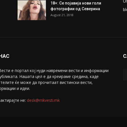
U
18+: Се појавија нови голи
фотографии од Северина
bl
August 21, 2018
 НАС
С
ести е портал коj нуди навремени вести и информации
убликата. Нашата цел е да креираме средина, каде
телите ќе може да прочитаат вистински вести,
рмации и идеи.
актирајте не:
desk@mkvesti.mk