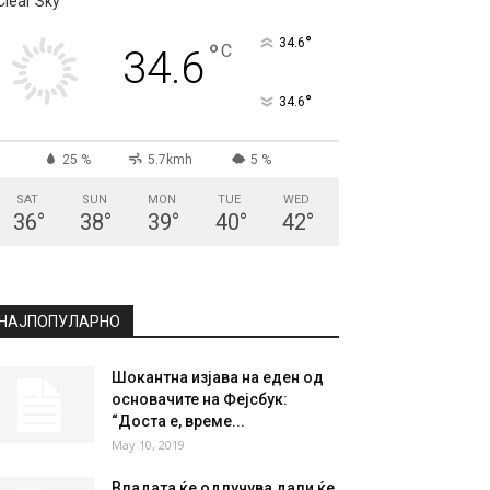
Clear Sky
°
34.6
°
C
34.6
°
34.6
25 %
5.7kmh
5 %
SAT
SUN
MON
TUE
WED
36
°
38
°
39
°
40
°
42
°
НАЈПОПУЛАРНО
Шокантна изјава на еден од
основачите на Фејсбук:
“Доста е, време...
May 10, 2019
Владата ќе одлучува дали ќе