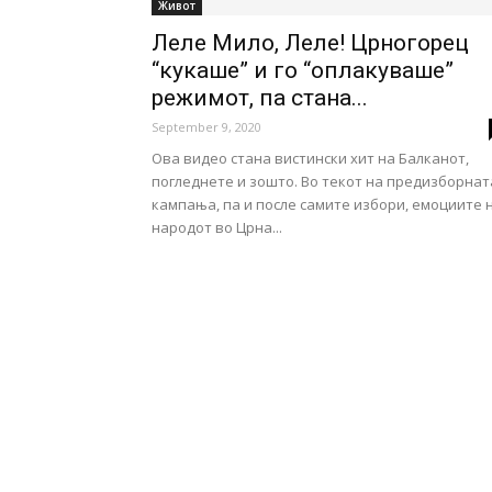
Живот
Леле Мило, Леле! Црногорец
“кукаше” и го “оплакуваше”
режимот, па стана...
September 9, 2020
Ова видео стана вистински хит на Балканот,
погледнете и зошто. Во текот на предизборнат
кампања, па и после самите избори, емоциите 
народот во Црна...