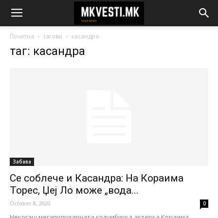
Почетна
тагови
касандра
таг: касандра
Забава
Се соблече и Касандра: На Кораима
Торес, Џеј Ло може „вода...
October 8, 2020
0
Некогаш мегапопуларната колумбиска актерка Кораима