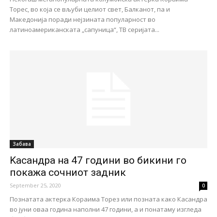
Торес, во која се вљуби целиот свет, Балканот, па и
Македонија поради нејзината популарност во
латиноамериканската „сапуница“, ТВ серијата...
Забава
Kасандра на 47 години во бикини го
покажа сочниот задник
September 25, 2020
0
Познатата актерка Кораима Торез или позната како Касандра
во јуни оваа година наполни 47 години, а и понатаму изгледа