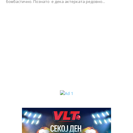
бомбастично. Познато е дека актерката редовно...