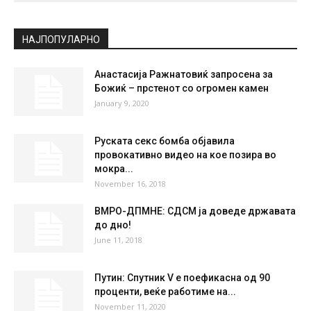
НАЈПОПУЛАРНО
Анастасија Ражнатовиќ запросена за
Божиќ – прстенот со огромен камен
January 9, 2020
Руската секс бомба објавила
провокативно видео на кое позира во
мокра...
November 16, 2018
ВМРО-ДПМНЕ: СДСМ ја доведе државата
до дно!
June 11, 2018
Путин: Спутник V е поефикаснa од 90
проценти, веќе работиме на...
November 11, 2020