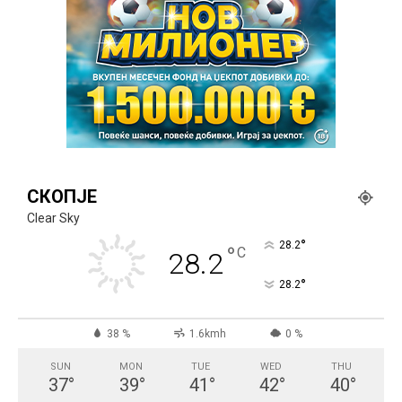
СКОПЈЕ
Clear Sky
°
28.2
°
C
28.2
°
28.2
38 %
1.6kmh
0 %
SUN
MON
TUE
WED
THU
37
°
39
°
41
°
42
°
40
°