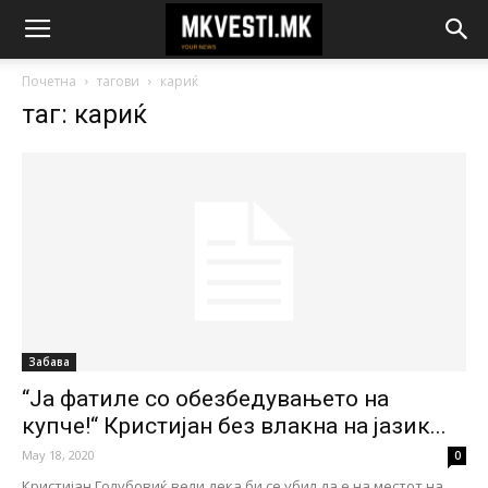
Почетна
тагови
кариќ
таг: кариќ
Забава
“Ја фатиле со обезбедувањето на
купче!“ Кристијан без влакна на јазик...
May 18, 2020
0
Кристијан Голубовиќ вели дека би се убил да е на местот на