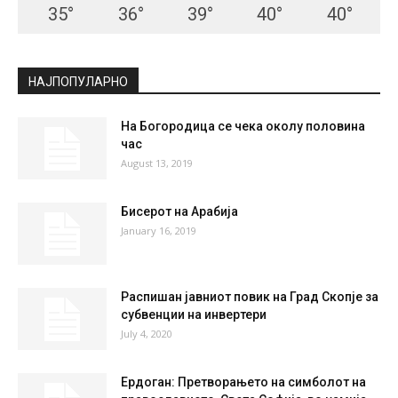
35
°
36
°
39
°
40
°
40
°
НАЈПОПУЛАРНО
На Богородица се чека околу половина
час
August 13, 2019
Бисерот на Арабија
January 16, 2019
Распишан јавниот повик на Град Скопје за
субвенции на инвертери
July 4, 2020
Ердоган: Претворањето на симболот на