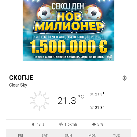
СКОПЈЕ
Clear Sky
°
21.3
°
C
21.3
°
21.3
48 %
1.6kmh
5 %
FRI
SAT
SUN
MON
TUE