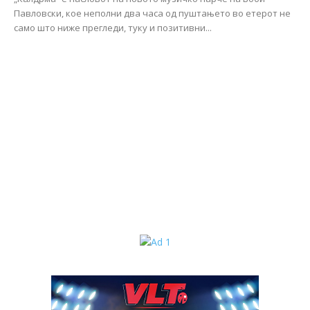
Павловски, кое неполни два часа од пуштањето во етерот не
само што ниже прегледи, туку и позитивни...