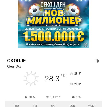
СКОПЈЕ
Clear Sky
°
28.3
°
C
28.3
°
28.3
28 %
1.1kmh
3 %
THU
FRI
SAT
SUN
MON