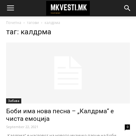
Почетна
тагови
калдрма
таг: калдрма
Забава
Боби има нова песна – „Калдрма“ е
чиста емоција
September 22, 2021
0
„Калдрма“ е насловот на новото музичко парче на Боби