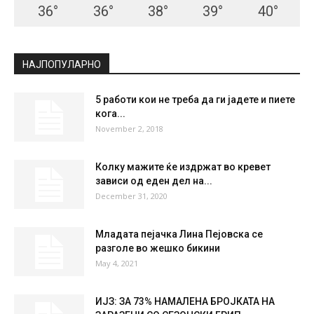
36
°
36
°
38
°
39
°
40
°
НАЈПОПУЛАРНО
5 работи кои не треба да ги јадете и пиете
кога...
November 2, 2018
Колку мажите ќе издржат во кревет
зависи од еден дел на...
December 31, 2020
Младата пејачка Лина Пејовска се
разголе во жешко бикини
May 4, 2021
ИЈЗ: ЗА 73% НАМАЛЕНА БРОЈКАТА НА