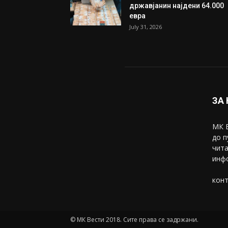
Трамп: Постигнат е историс
договор за целосно
разоружување на Хамас
July 31, 2026
Митева: Потврден новиот
состав на ИК на Унија на же
на...
July 31, 2026
На Табановце, кај грчки
државјанин најдени 64.000
евра
July 31, 2026
ЗА