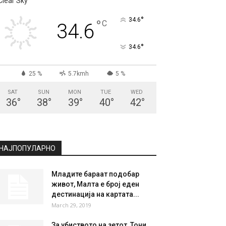
СКОПЈЕ
Clear Sky
°
34.6
°
C
34.6
°
34.6
25 %
5.7kmh
5 %
SAT
SUN
MON
TUE
WED
36
°
38
°
39
°
40
°
42
°