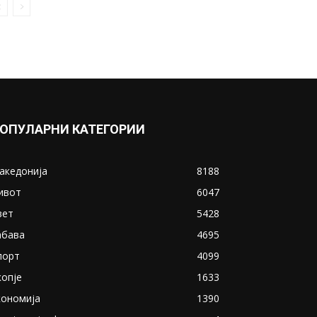
американскиот напад врз
венецуелски брод за дрога,...
September 3, 2025
Прикажи повеќе
ИНТЕРЕСНО
ОПУЛАРНИ КАТЕГОРИИ