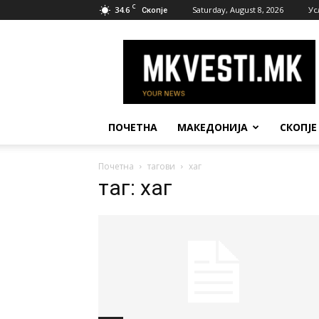
C
34.6
Saturday, August 8, 2026
Ус
Скопје
МК
Вести
ПОЧЕТНА
МАКЕДОНИЈА
СКОПЈЕ
Почетна
тагови
хаг
таг: хаг