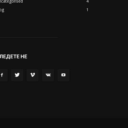
акедонија
8188
ивот
6047
вет
5428
абава
4695
порт
4099
копје
1633
кономија
1390
ncategorised
4
og
1
ЛЕДЕТЕ НЕ