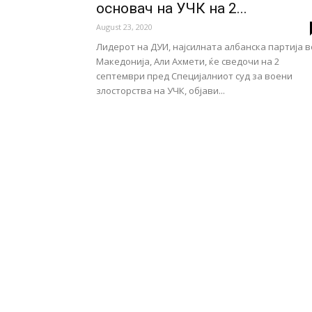
основач на УЧК на 2...
August 23, 2020
Лидерот на ДУИ, најсилната албанска партија в
Македонија, Али Ахмети, ќе сведочи на 2
септември пред Специјалниот суд за воени
злосторства на УЧК, објави...