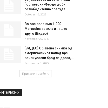
НАЈПОПУЛАРНО
Младите бараат подобар
живот, Малта е број еден
дестинација на картата...
March 29, 2019
За убиството на зетот, Тони
Ѓорѓиевски-Фердо доби
ослободителна пресуда
October 10, 2022
Во ова село има 1.000
Mercedes возила и ништо
друго (Видео)
November 29, 2019
[ВИДЕО] Објавена снимка од