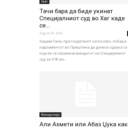
Свет
Тачи бара да биде укинат
Специјалниот суд во Хаг каде
се...
August 30, 2020
Хашим Тачи, претседателот на Косово, побара
парламентот во Приштина да донесе одлука со
која ќе се ограничи мандатот на Специјалниот
суд за УЧК во...
Македонија
Али Ахмети или Абаз Џука как