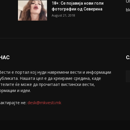
ки
Претседателот на
М
Мадагаскар: СЗО ни Понуди
Ж
20 Милиони Долари Мито
ако...
С
May 20, 2020
З
ни
Снимена двојка во Скопје над
С
банка во експлицитно видео
С
пред прозорец
April 24, 2019
Е
U
18+: Се појавија нови голи
фотографии од Северина
bl
August 21, 2018
 НАС
С