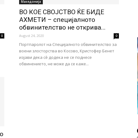
Македонија
ВО КОЕ СВОЈСТВО ЌЕ БИДЕ
АХМЕТИ – специјалното
обвинителство не открива...
August 24, 2020
0
0
Портпаролот на Специјалното обвинителство за
воени злосторства во Косово, Кристофер Бенет
изјави дека сè додека не се поднесе
обвинението, не може да се каже...
о