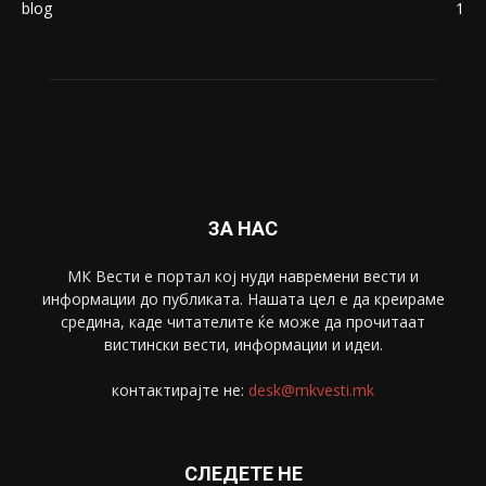
blog
1
ЗА НАС
МК Вести е портал коj нуди навремени вести и
информации до публиката. Нашата цел е да креираме
средина, каде читателите ќе може да прочитаат
вистински вести, информации и идеи.
контактирајте не:
desk@mkvesti.mk
СЛЕДЕТЕ НЕ