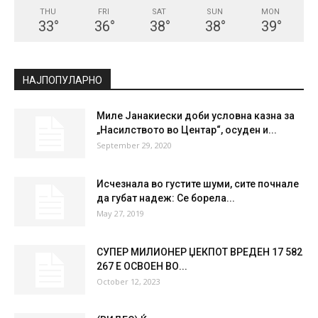
THU
FRI
SAT
SUN
MON
33
°
36
°
38
°
38
°
39
°
НАЈПОПУЛАРНО
Миле Јанакиески доби условна казна за
„Насилството во Центар“, осуден и...
September 29, 2020
Исчезнала во густите шуми, сите почнале
да губат надеж: Се борела...
May 27, 2019
СУПЕР МИЛИОНЕР ЏЕКПОТ ВРЕДЕН 17 582
267 Е ОСВОЕН ВО...
October 12, 2023