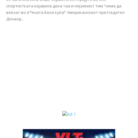
спортистката изјавила дека таа и нејзиниот тим “нема да
влезат во е*ената Бела куќа!“ Американскиот претседател
Доналд...