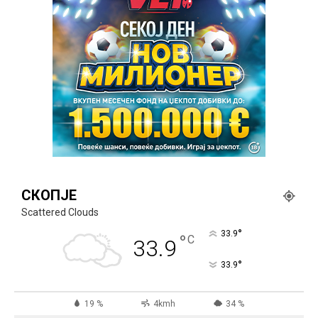
СКОПЈЕ
Scattered Clouds
°
33.9
°
C
33.9
°
33.9
19 %
4kmh
34 %