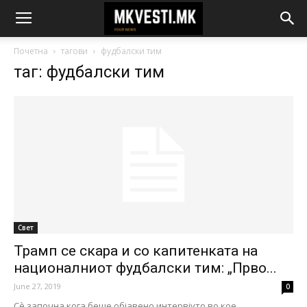
Почетна
тагови
фудбалски тим
таг: фудбалски тим
Свет
Трамп се скара и со капитенката на
националниот фудбалски тим: „Прво...
June 27, 2019
0
Сè започна кога беше објавено интервјуто во кое