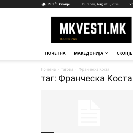
C
28.3
Thursday, August 6, 2026
У
Скопје
МК
Вести
ПОЧЕТНА
МАКЕДОНИЈА
СКОПЈЕ
Почетна
тагови
Франческа Коста
таг: Франческа Коста