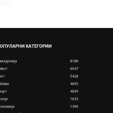
ОПУЛАРНИ КАТЕГОРИИ
акедонија
8188
ивот
6047
вет
5428
абава
4695
порт
4099
копје
1633
кономија
1390