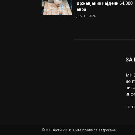
државјанин најдени 64.000
евра
July 31, 2026
ЗА
МК В
до п
чита
инфо
конт
© МК Вести 2018. Сите права се задржани.