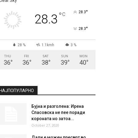
Clear Sky
°
28.3
°
C
28.3
°
28.3
28 %
1.1kmh
3 %
THU
FRI
SAT
SUN
MON
36
°
36
°
38
°
39
°
40
°
НАЈПОПУЛАРНО
Бујна и разголена: Ирена
Спасовска не пее поради
короната но затоа...
October 27, 2020
Дали е можен пресврт во