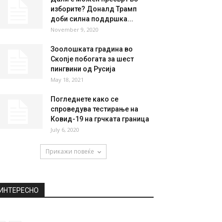
изборите? Доналд Трамп
доби силна поддршка...
November 9, 2020
Зоолошката градина во
Скопје побогата за шест
пингвини од Русија
May 18, 2021
Погледнете како се
спроведува тестирање на
Ковид-19 на грчката граница
July 6, 2020
Прикажи повеќе
ИНТЕРЕСНО