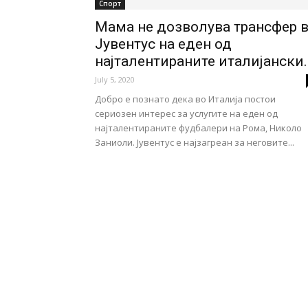
Спорт
Мама не дозволува трансфер 
Јувентус на еден од
најталентираните италијански..
July 5, 2020
Добро е познато дека во Италија постои
сериозен интерес за услугите на еден од
најталентираните фудбалери на Рома, Николо
Заниоли. Јувентус е најзагреан за неговите...