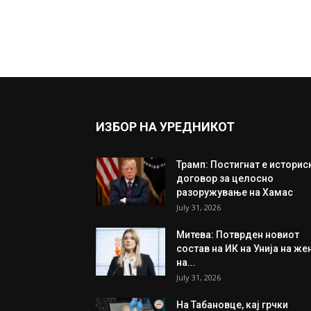
ИЗБОР НА УРЕДНИКОТ
Трамп: Постигнат е историс
договор за целосно
разоружување на Хамас
July 31, 2026
Митева: Потврден новиот
состав на ИК на Унија на же
на...
July 31, 2026
На Табановце, кај грчки