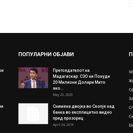
ПОПУЛАРНИ ОБЈАВИ
П
ки
Претседателот на
М
Мадагаскар: СЗО ни Понуди
Ж
20 Милиони Долари Мито
ако...
С
May 20, 2020
З
ни
Снимена двојка во Скопје над
С
банка во експлицитно видео
С
пред прозорец
April 24, 2019
Е