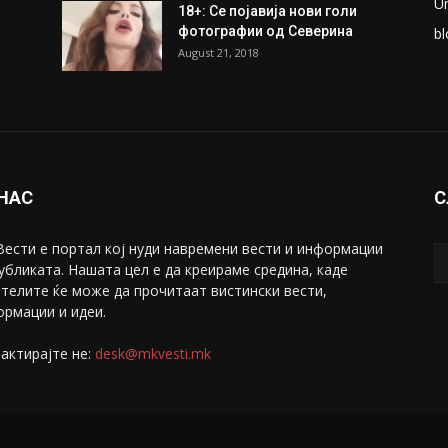
U
18+: Се појавија нови голи
фотографии од Северина
bl
August 21, 2018
 НАС
С
ести е портал коj нуди навремени вести и информации
убликата. Нашата цел е да креираме средина, каде
телите ќе може да прочитаат вистински вести,
рмации и идеи.
актирајте не:
desk@mkvesti.mk