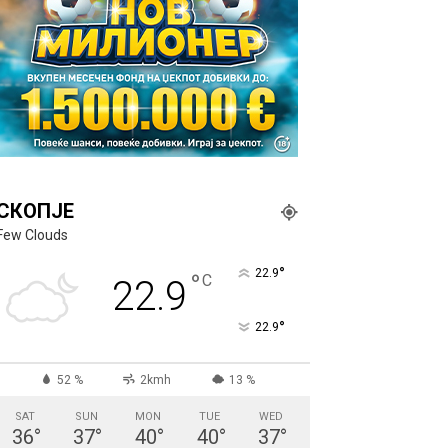
СКОПЈЕ
Few Clouds
°
22.9
°
C
22.9
°
22.9
52 %
2kmh
13 %
SAT
SUN
MON
TUE
WED
36
°
37
°
40
°
40
°
37
°