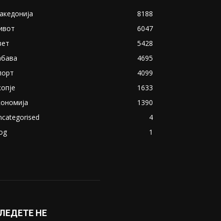
акедонија
8188
ивот
6047
вет
5428
абава
4695
порт
4099
копје
1633
кономија
1390
ncategorised
4
og
1
ЛЕДЕТЕ НЕ