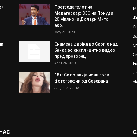
ки
Претседателот на
М
Мадагаскар: СЗО ни Понуди
Ж
20 Милиони Долари Мито
ако...
С
May 20, 2020
З
ни
Снимена двојка во Скопје над
С
банка во експлицитно видео
С
пред прозорец
April 24, 2019
Е
U
18+: Се појавија нови голи
фотографии од Северина
bl
August 21, 2018
 НАС
С