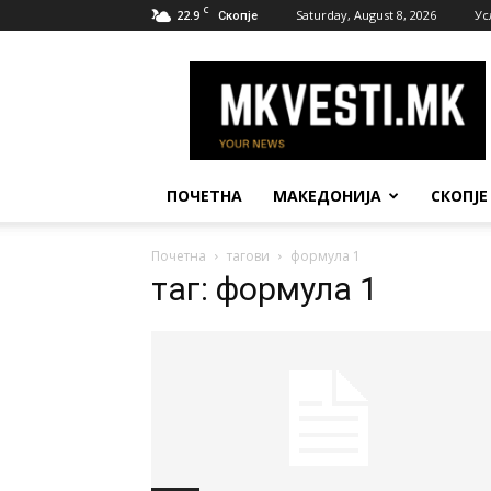
C
22.9
Saturday, August 8, 2026
Ус
Скопје
МК
Вести
ПОЧЕТНА
МАКЕДОНИЈА
СКОПЈЕ
Почетна
тагови
формула 1
таг: формула 1