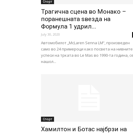
Спорт
Трагична сцена во Монако –
поранешната ѕвезда на
Формула 1 удрил...
July 30, 2020
Автомобилот „McLaren Senna LM“, произведен
само во 24 примероци како посвета на нивните
успеси на трката во Le Mas во 1990-та година, с
нашол...
Спорт
Хамилтон и Ботас најбрзи на