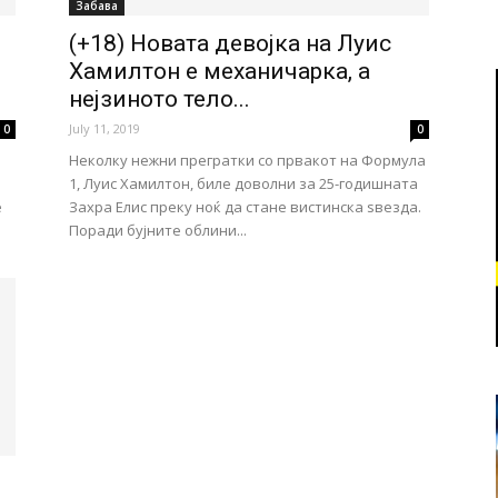
Забава
(+18) Новата девојка на Луис
Хамилтон е механичарка, а
нејзиното тело...
July 11, 2019
0
0
Неколку нежни прегратки со првакот на Формула
1, Луис Хамилтон, биле доволни за 25-годишната
е
Захра Елис преку ноќ да стане вистинска ѕвезда.
Поради бујните облини...