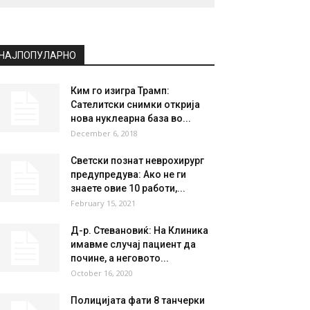
НАЈПОПУЛАРНО
Ким го изигра Трамп:
Сателитски снимки открија
нова нуклеарна база во...
December 6, 2018
Светски познат неврохирург
предупредува: Ако не ги
знаете овие 10 работи,...
February 15, 2021
Д-р. Стевановиќ: На Клиника
имавме случај пациент да
почине, а неговото...
October 16, 2020
Полицијата фати 8 танчерки