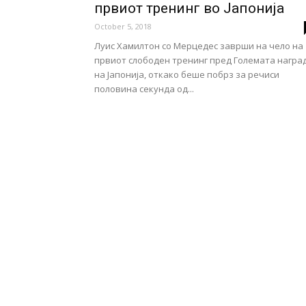
првиот тренинг во Јапонија
October 5, 2018
Луис Хамилтон со Мерцедес заврши на чело на
првиот слободен тренинг пред Големата награ
на Јапонија, откако беше побрз за речиси
половина секунда од...