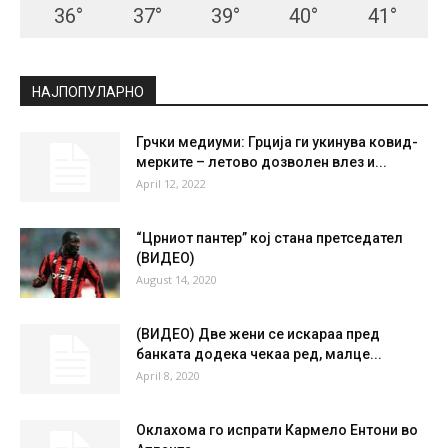
36
°
37
°
39
°
40
°
41
°
НАЈПОПУЛАРНО
Грчки медиуми: Грција ги укинува ковид-
мерките – летово дозволен влез и...
April 12, 2022
“Црниот пантер” кој стана претседател
(ВИДЕО)
August 14, 2020
(ВИДЕО) Две жени се искараа пред
банката додека чекаа ред, малце...
April 8, 2020
Оклахома го испрати Кармело Ентони во