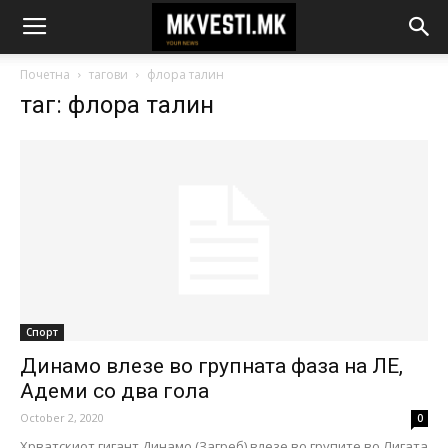
Почетна
тагови
флора талин
таг: флора талин
Спорт
Динамо влезе во групната фаза на ЛЕ,
Адеми со два гола
October 2, 2020
0
Хрватскиот гигант Динамо (Загреб) влезе во групите во Лигата