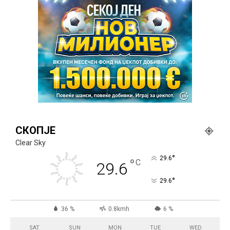
СКОПЈЕ
Clear Sky
°
29.6
°
C
29.6
°
29.6
36 %
0.8kmh
6 %
SAT
SUN
MON
TUE
WED