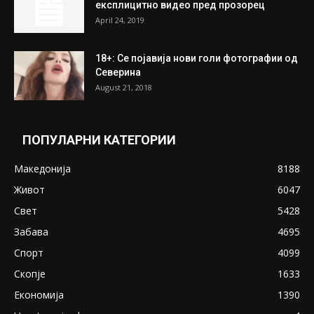
July 31, 2026
ПОПУЛАРНИ ОБЈАВИ
Претседателот на Мадагаскар: СЗО ни
Понуди 20 Милиони Долари Мито ако...
May 20, 2020
Снимена двојка во Скопје над банка во
експлицитно видео пред прозорец
April 24, 2019
18+: Се појавија нови голи фотографии од
Северина
August 21, 2018
ПОПУЛАРНИ КАТЕГОРИИ