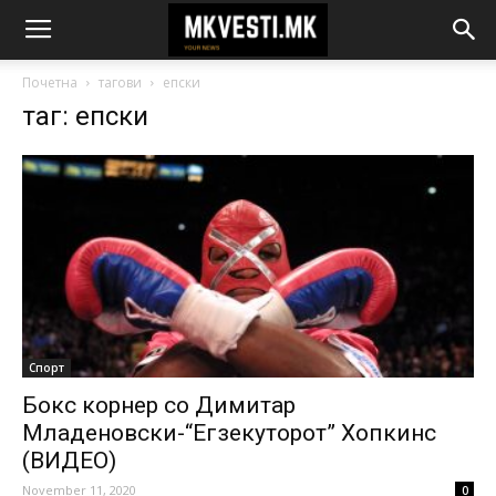
Почетна
тагови
епски
таг: епски
Спорт
Бокс корнер со Димитар
Младеновски-“Егзекуторот” Хопкинс
(ВИДЕО)
November 11, 2020
0