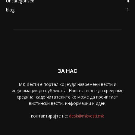
Македонија
8188
Живот
6047
Свет
5428
Забава
4695
Спорт
4099
Скопје
1633
Економија
1390
Uncategorised
4
blog
1