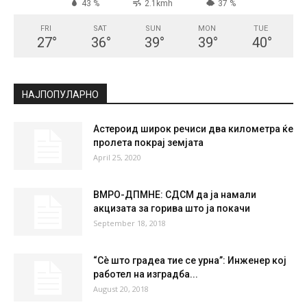
СКОПЈЕ
Scattered Clouds
°
27.4
°
C
27.4
°
27.4
43 %
2.1kmh
37 %
FRI
SAT
SUN
MON
TUE
27
°
36
°
39
°
39
°
40
°
НАЈПОПУЛАРНО
Астероид широк речиси два километра ќе
пролета покрај земјата