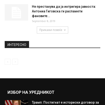
April 25, 2020
ВМРО-ДПМНЕ: СДСМ да ја намали
акцизата за горива што ја покачи
September 18, 2018
“Сè што градеа тие се урна”: Инженер кој
работел на изградба...
August 20, 2018
Не престанува да ја интригира јавноста:
Антониа Гиговска ги распамети
фановите...
September 8, 2019
Прикажи повеќе
ИНТЕРЕСНО