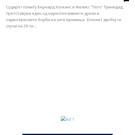
Судирот помеѓу Бернард Хопкинс и Феликс “Тито” Тринидад,
претставува еден од најексплозивните дуели и
најинтересните борби на сите времиња. Епскиот двобој се
случи на 29-ти...