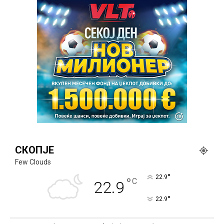
СКОПЈЕ
Few Clouds
°
22.9
°
C
22.9
°
22.9