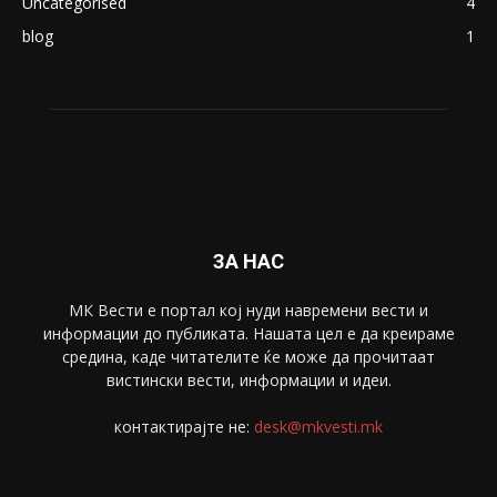
Uncategorised
4
blog
1
ЗА НАС
МК Вести е портал коj нуди навремени вести и
информации до публиката. Нашата цел е да креираме
средина, каде читателите ќе може да прочитаат
вистински вести, информации и идеи.
контактирајте не:
desk@mkvesti.mk