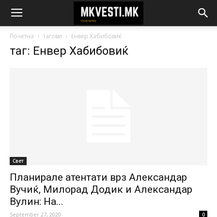
Почетна
тагови
Енвер Хабибовиќ
таг: Енвер Хабибовиќ
Свет
Планирале атентати врз Александар
Вучиќ, Милорад Додик и Александар
Вулин: На...
September 27, 2020
0