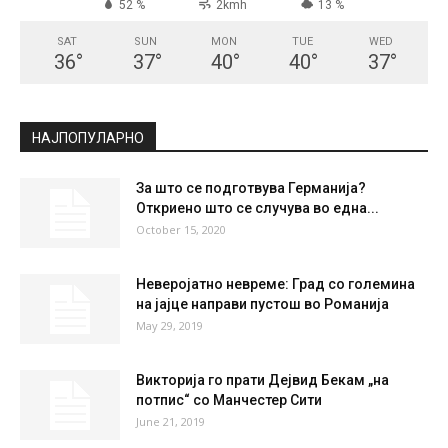
52 %
2kmh
13 %
SAT
SUN
MON
TUE
WED
36
°
37
°
40
°
40
°
37
°
НАЈПОПУЛАРНО
За што се подготвува Германија?
Откриено што се случува во една...
October 15, 2020
Неверојатно невреме: Град со големина
на јајце направи пустош во Романија
May 29, 2019
Викторија го прати Дејвид Бекам „на
потпис“ со Манчестер Сити
June 21, 2019