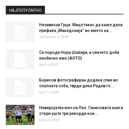
Broken Clouds
°
35.4
°
C
35.4
°
35.4
23 %
8.1kmh
65 %
SAT
SUN
MON
TUE
WED
35
°
38
°
39
°
40
°
42
°
НАЈПОПУЛАРНО
Независни Грци: Мицотакис да каже дали
прифаќа „Македонија“ во името на...
September 5, 2018
Се породи Нора Шаќири, а синчето доби
необично име (ФОТО)