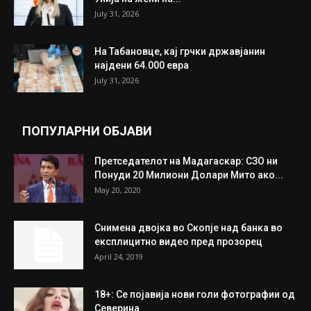
ИЗБОР НА УРЕДНИКОТ
Трамп: Постигнат е историски договор за
целосно разоружување на Хамас
July 31, 2026
Митева: Потврден новиот состав на ИК на
Унија на жени на...
July 31, 2026
На Табановце, кај грчки државјанин
најдени 64.000 евра
July 31, 2026
ПОПУЛАРНИ ОБЈАВИ