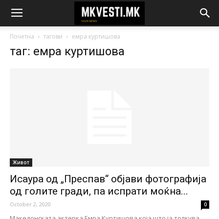
Почетна
тагови
емра куртишова
таг: емра куртишова
Живот
Исаура од „Преспав“ објави фотографија
од голите гради, па испрати моќна...
October 2, 2020
0
Македонската актерка Емра Куртишова која што ја толкува