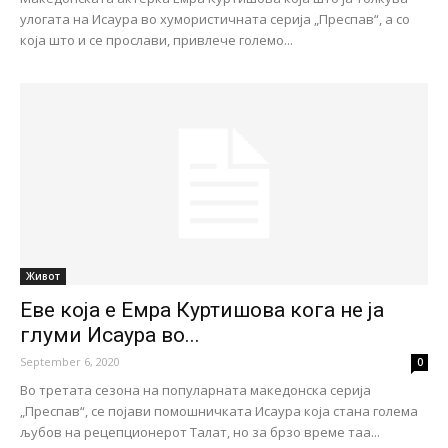
улогата на Исаура во хумористичната серија „Преспав“, а со
која што и се прослави, привлече големо...
Живот
Еве која е Емра Куртишова кога не ја
глуми Исаура во...
September 6, 2020
0
Во третата сезона на популарната македонска серија
„Преспав“, се појави помошничката Исаура која стана голема
љубов на рецепционерот Талат, но за брзо време таа...