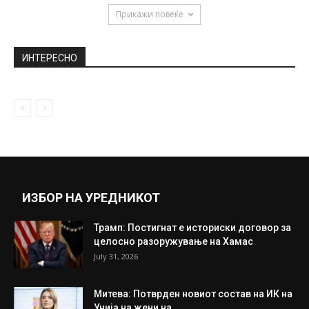
April 6, 2020
Борисов фотографиран додека спие во
спалната соба, тврди дека Радев го...
June 17, 2020
Неверојатен меч на Лео: Гинисовата книга
откри уште три рекорди кои...
June 23, 2026
Прикажи повеќе
ИНТЕРЕСНО