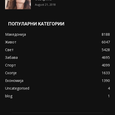
Претседателот на Мадагаскар: СЗО ни
Понуди 20 Милиони Долари Мито ако...
May 20, 2020
Снимена двојка во Скопје над банка во
експлицитно видео пред прозорец
April 24, 2019
18+: Се појавија нови голи фотографии од
Северина
August 21, 2018
ПОПУЛАРНИ КАТЕГОРИИ
Македонија
8188
Живот
6047
Свет
5428