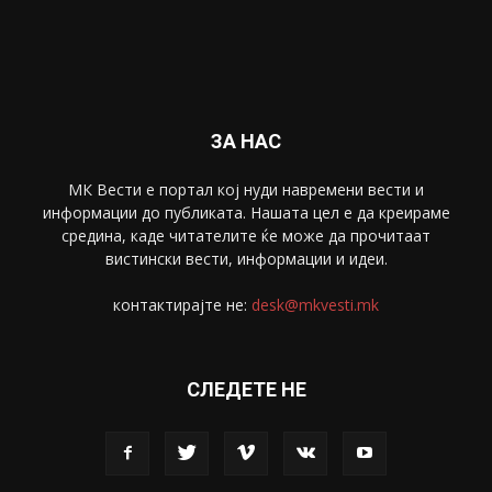
Забава
4695
Спорт
4099
Скопје
1633
Економија
1390
Uncategorised
4
blog
1
ЗА НАС
МК Вести е портал коj нуди навремени вести и
информации до публиката. Нашата цел е да креираме