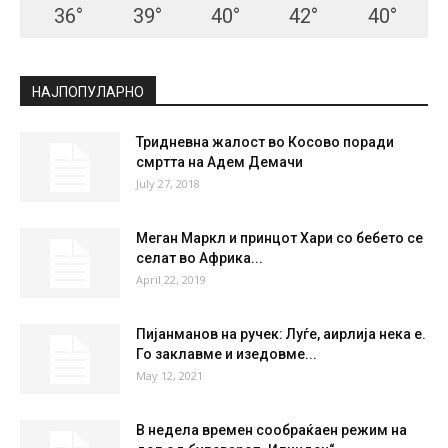
36
°
39
°
40
°
42
°
40
°
НАЈПОПУЛАРНО
Тридневна жалост во Косово поради
смртта на Адем Демачи
July 27, 2018
Меган Маркл и принцот Хари со бебето се
селат во Африка...
April 22, 2019
Пијанманов на ручек: Луѓе, аирлија нека е.
Го заклавме и изедовме...
May 12, 2021
В недела времен сообраќаен режим на