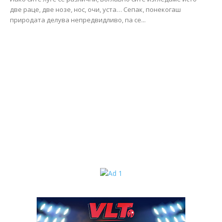
две раце, две нозе, нос, очи, уста… Сепак, понекогаш
природата делува непредвидливо, па се...