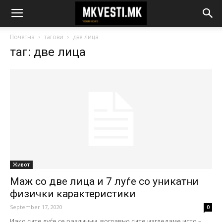
Почетна
тагови
две лица
таг: две лица
Живот
Маж со две лица и 7 луѓе со уникатни
физички карактеристики
September 17, 2020
0
Иако сите луѓе се различни, воглавно сите изгледаме исто –