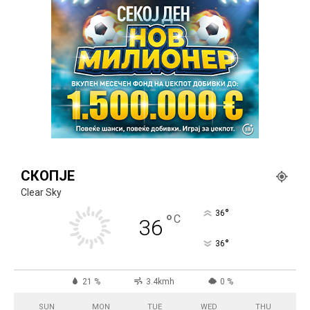
СКОПЈЕ
Clear Sky
°
36
°
C
36
°
36
21 %
3.4kmh
0 %
SUN
MON
TUE
WED
THU