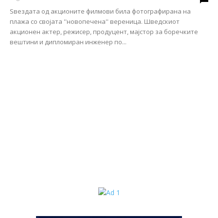
Ѕвездата од акционите филмови била фотографирана на
плажа со својата ''новопечена'' вереница. Шведскиот
акционен актер, режисер, продуцент, мајстор за боречките
вештини и дипломиран инженер по...