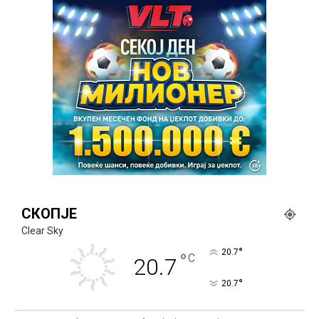
СКОПЈЕ
Clear Sky
°
20.7
°
C
20.7
°
20.7