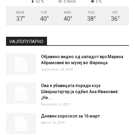
62 %
0.9kmh
0 %
MON
TUE
WED
THU
FRI
37
°
40
°
40
°
38
°
36
°
НАЈПОПУЛАРНО
Објавено видео од нападот врз Марина
Абрамовиќ во музеј во Фиренца
September 24, 2018
Ова е убавицата поради која
Швајнштајгер ја одбил Ана Ивановиќ:
„Не...
November 3, 2021
Дневен хороскоп за 16 март
March 16, 2019