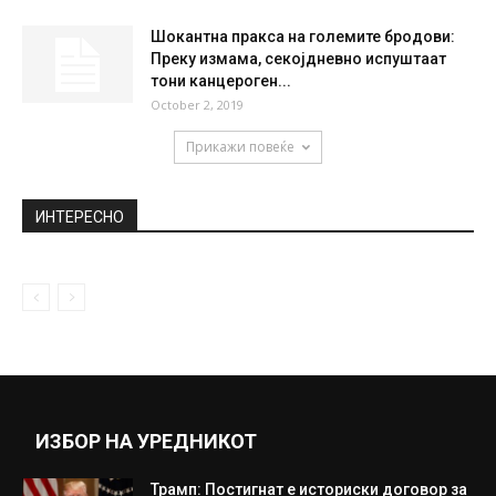
Шокантна пракса на големите бродови:
Преку измама, секојдневно испуштаат
тони канцероген...
October 2, 2019
Прикажи повеќе
ИНТЕРЕСНО
ИЗБОР НА УРЕДНИКОТ
Трамп: Постигнат е историски договор за