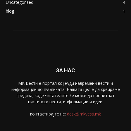
Uncategorised
4
blog
1
ЗА НАС
МК Вести е портал коj нуди навремени вести и
информации до публиката. Нашата цел е да креираме
средина, каде читателите ќе може да прочитаат
вистински вести, информации и идеи.
контактирајте не:
desk@mkvesti.mk