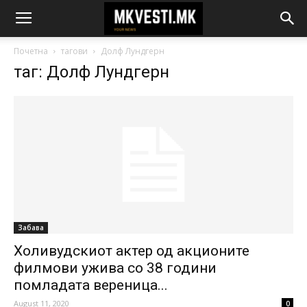
Почетна
тагови
Долф Лундгерн
таг: Долф Лундгерн
Забава
Холивудскиот актер од акционите
филмови ужива со 38 години
помладата вереница...
August 11, 2020
0