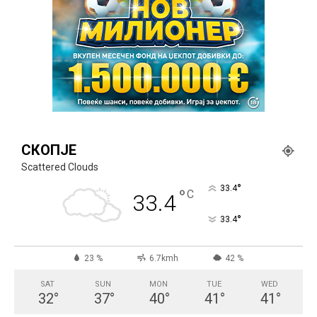
СКОПЈЕ
Scattered Clouds
°
33.4
°
C
33.4
°
33.4
23 %
6.7kmh
42 %
SAT
SUN
MON
TUE
WED
32
°
37
°
40
°
41
°
41
°