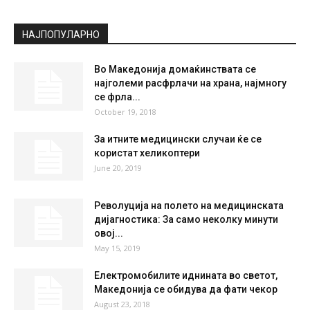
НАЈПОПУЛАРНО
Во Македонија домаќинствата се
најголеми расфрлачи на храна, најмногу
се фрла...
October 19, 2018
За итните медицински случаи ќе се
користат хеликоптери
June 20, 2019
Револуција на полето на медицинската
дијагностика: За само неколку минути
овој...
May 15, 2019
Електромобилите иднината во светот,
Македонија се обидува да фати чекор
August 23, 2018