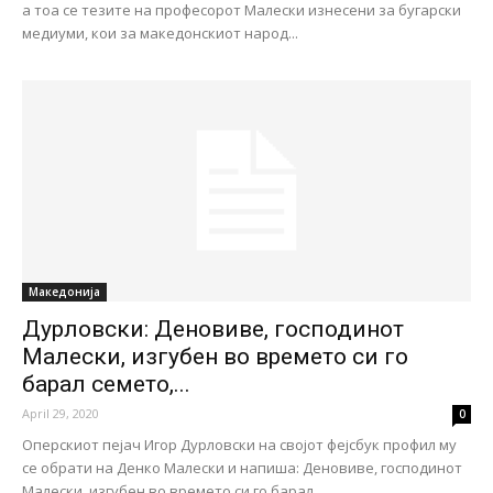
а тоа се тезите на професорот Малески изнесени за бугарски
медиуми, кои за македонскиот народ...
Македонија
Дурловски: Деновиве, господинот
Малески, изгубен во времето си го
барал семето,...
April 29, 2020
0
Оперскиот пејач Игор Дурловски на својот фејсбук профил му
се обрати на Денко Малески и напиша: Деновиве, господинот
Малески, изгубен во времето си го барал...