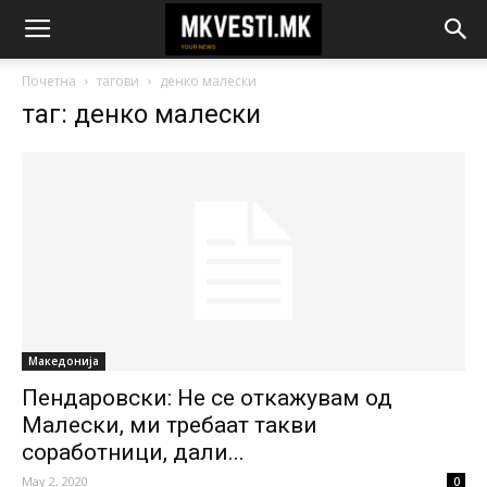
Почетна
тагови
денко малески
таг: денко малески
Македонија
Пендаровски: Не се откажувам од
Малески, ми требаат такви
соработници, дали...
May 2, 2020
0