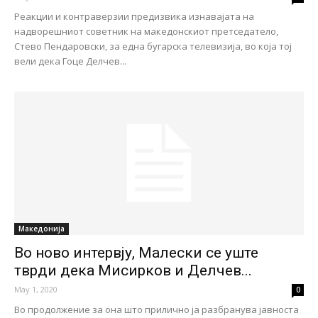
Реакции и контраверзии предизвика изнавајата на
надворешниот советник на македонскиот претседатело,
Стево Пендаровски, за една бугарска телевизија, во која тој
вели дека Гоце Делчев...
Македонија
Во ново интервју, Малески се уште
тврди дека Мисирков и Делчев...
May 1, 2020
0
Во продолжение за она што прилично ја разбранува јавноста