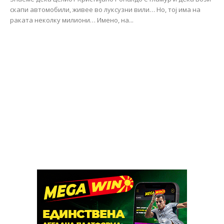
скапи автомобили, живее во луксузни вили… Но, тој има на
раката неколку милиони… Имено, на...