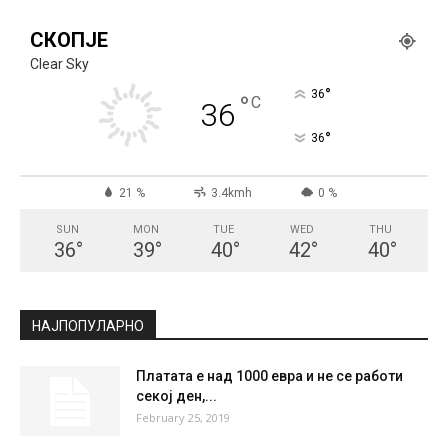
СКОПЈЕ
Clear Sky
°
36
°
C
36
°
36
21 %
3.4kmh
0 %
SUN
MON
TUE
WED
THU
36
°
39
°
40
°
42
°
40
°
НАЈПОПУЛАРНО
Платата е над 1000 евра и не се работи
секој ден,...
February 25, 2019