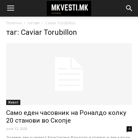
Почетна
тагови
Caviar Torubillon
таг: Caviar Torubillon
Живот
Само еден часовник на Роналдо колку
20 станови во Скопје
June 12, 2020
0
Знаеме дека целиот Кристијано Роналдо е гламур и дека вози