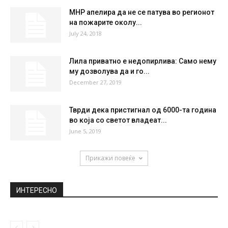
МНР апелира да не се патува во регионот
на пожарите околу...
July 24, 2018
Лила приватно е недопирлива: Само нему
му дозволува да и го...
December 27, 2019
Тврди дека пристигнал од 6000-та година
во која со светот владеат...
June 5, 2019
Прикажи повеќе
ИНТЕРЕСНО