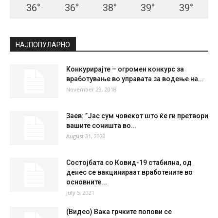
36
°
36
°
38
°
39
°
39
°
НАЈПОПУЛАРНО
Конкурирајте – огромен конкурс за
вработување во управата за водење на...
November 23, 2018
Заев: ”Јас сум човекот што ќе ги претвори
вашите соништа во...
August 31, 2020
Состојбата со Ковид-19 стабилна, од
денес се вакцинираат вработените во
основните...
July 5, 2021
(Видео) Вака грчките попови се