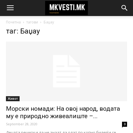
Почетна
тагови
Баџау
таг: Баџау
Живот
Морски номади: На овој народ, водата
му е природно живеалиште –...
September 28, 2020
0
Децата речиси и да не знаат да одат по копно бидејќи се