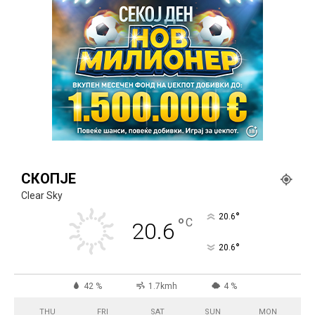
СКОПЈЕ
Clear Sky
°
20.6
°
C
20.6
°
20.6
42 %
1.7kmh
4 %
THU
FRI
SAT
SUN
MON