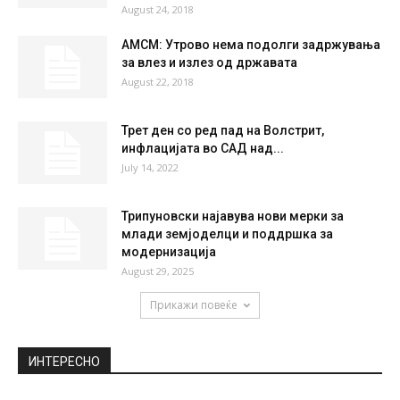
August 24, 2018
AМСМ: Утрово нема подолги задржувања
за влез и излез од државата
August 22, 2018
Трет ден со ред пад на Волстрит,
инфлацијата во САД над...
July 14, 2022
Трипуновски најавува нови мерки за
млади земјоделци и поддршка за
модернизација
August 29, 2025
Прикажи повеќе
ИНТЕРЕСНО