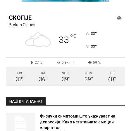
СКОПЈЕ
Broken Clouds
°
33
°
C
33
°
33
27 %
5.3kmh
59 %
FRI
SAT
SUN
MON
TUE
32
°
36
°
39
°
39
°
40
°
НАЈПОПУЛАРНО
Физички симптоми што укажуваат на
депресија: Како негативните емоции
влијаат на...