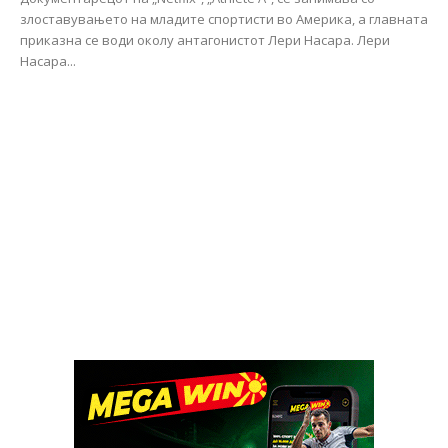
злоставувањето на младите спортисти во Америка, а главната
приказна се води околу антагонистот Лери Насара. Лери
Насара...