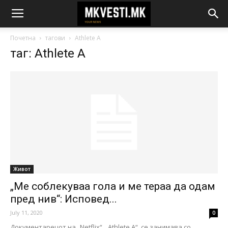
Почетна
тагови
Athlete A
таг: Athlete A
Живот
„Ме соблекуваа гола и ме тераа да одам
пред нив“: Исповед...
July 11, 2020
0
Документарецот на „Netflix“, „Athlete A“, се занимава со