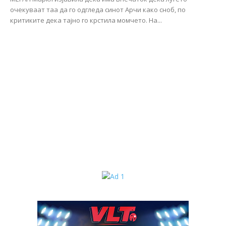
очекуваат таа да го одгледа синот Арчи како сноб, по
критиките дека тајно го крстила момчето. На...