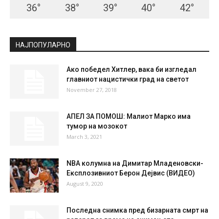
36
°
38
°
39
°
40
°
42
°
НАЈПОПУЛАРНО
Ако победел Хитлер, вака би изгледал
главниот нацистички град на светот
November 27, 2018
АПЕЛ ЗА ПОМОШ: Малиот Марко има
тумор на мозокот
March 3, 2021
NBA колумна на Димитар Младеновски-
Експлозивниот Берон Дејвис (ВИДЕО)
August 9, 2020
Последна снимка пред бизарната смрт на