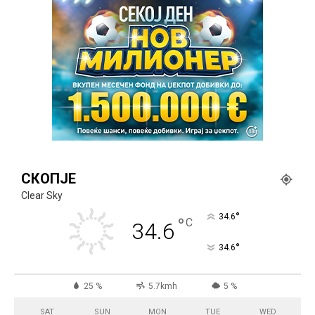
СКОПЈЕ
Clear Sky
°
34.6
°
C
34.6
°
34.6
25 %
5.7kmh
5 %
SAT
SUN
MON
TUE
WED