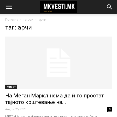
Почетна
тагови
арчи
таг: арчи
Живот
На Меган Маркл нема да ѝ го простат
тајното крштевање на...
August 25, 2020
0
МЕГАН Маркл изјавила дека има впечаток дека луѓето