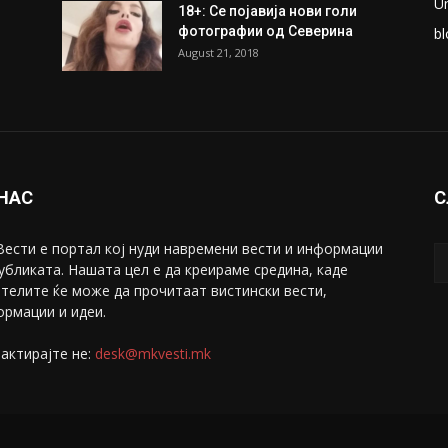
U
18+: Се појавија нови голи
фотографии од Северина
bl
August 21, 2018
 НАС
С
ести е портал коj нуди навремени вести и информации
убликата. Нашата цел е да креираме средина, каде
телите ќе може да прочитаат вистински вести,
рмации и идеи.
актирајте не:
desk@mkvesti.mk