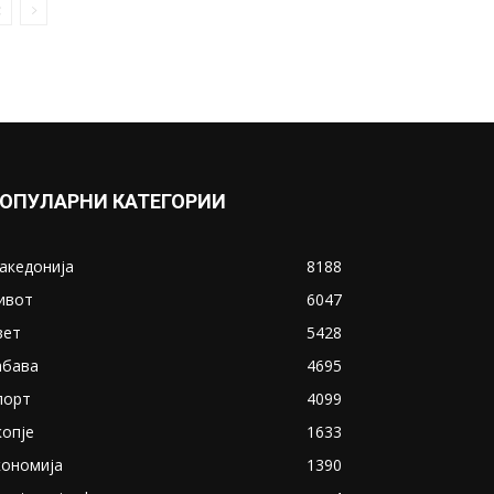
ОПУЛАРНИ КАТЕГОРИИ
акедонија
8188
ивот
6047
вет
5428
абава
4695
порт
4099
копје
1633
кономија
1390