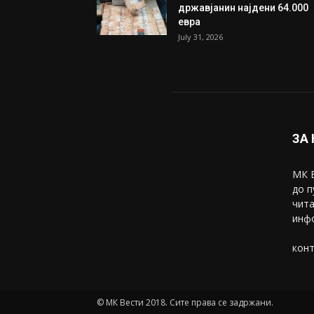
државјанин најдени 64.000
евра
July 31, 2026
ЗА
МК В
до п
чита
инфо
конт
© МК Вести 2018. Сите права се задржани.