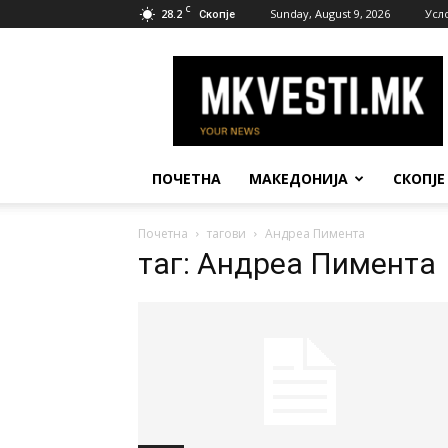
C
28.2
Sunday, August 9, 2026
Усл
Скопје
МК
Вести
ПОЧЕТНА
МАКЕДОНИЈА
СКОПЈЕ
Почетна
тагови
Андреа Пимента
таг: Андреа Пимента