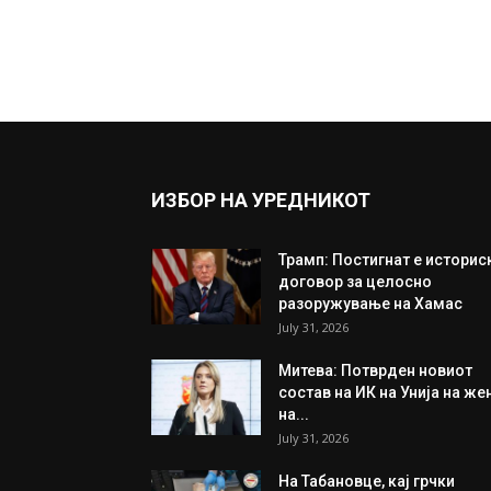
ИЗБОР НА УРЕДНИКОТ
Трамп: Постигнат е историс
договор за целосно
разоружување на Хамас
July 31, 2026
Митева: Потврден новиот
состав на ИК на Унија на же
на...
July 31, 2026
На Табановце, кај грчки