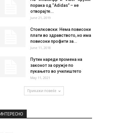
порака од “Adidas” – не
отворајте...
June 21, 2019
Стоилковски: Нема повисоки
плати во здравството, но има
повисоки профити за...
June 11, 2018
Путин нареди промена на
законот за оружје по
пукањето во училиштето
May 11, 2021
Прикажи повеќе
ИНТЕРЕСНО