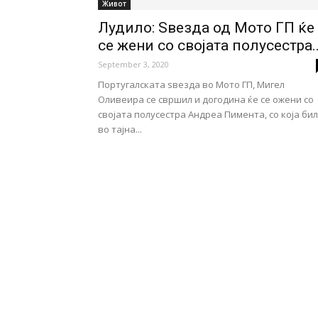
Живот
Лудило: Ѕвезда од Мото ГП ќе
се жени со својата полусестра..
September 3, 2020
Португалската ѕвезда во Мото ГП, Мигел
Оливеира се свршил и догодина ќе се ожени со
својата полусестра Андреа Пимента, со која би
во тајна...