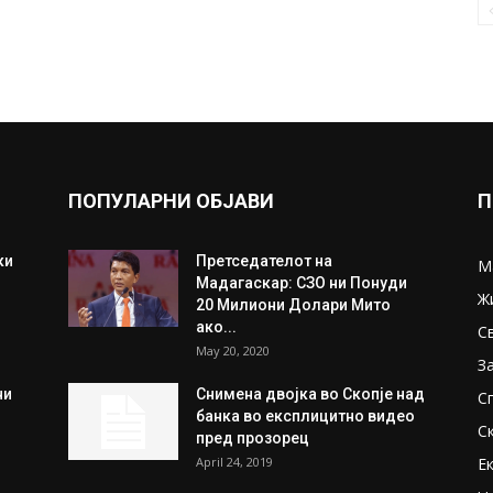
ПОПУЛАРНИ ОБЈАВИ
П
ки
Претседателот на
М
Мадагаскар: СЗО ни Понуди
Ж
20 Милиони Долари Мито
ако...
С
May 20, 2020
З
ни
Снимена двојка во Скопје над
С
банка во експлицитно видео
С
пред прозорец
April 24, 2019
Е