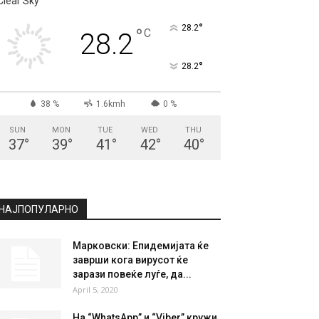
Clear Sky
°
28.2
°
C
28.2
°
28.2
38 %
1.6kmh
0 %
SUN
MON
TUE
WED
THU
37
°
39
°
41
°
42
°
40
°
НАЈПОПУЛАРНО
Марковски: Епидемијата ќе
заврши кога вирусот ќе
зарази повеќе луѓе, да...
April 5, 2020
На “WhatsApp” и “Viber” кружи