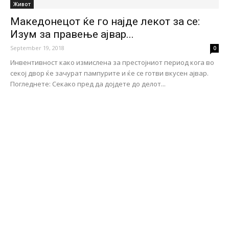
Живот
Македонецот ќе го најде лекот за се:
Изум за правење ајвар...
September 19, 2018
0
Инвентивност како измислена за престојниот период кога во
секој двор ќе зачурат пампурите и ќе се готви вкусен ајвар.
Погледнете: Секако пред да дојдете до делот...