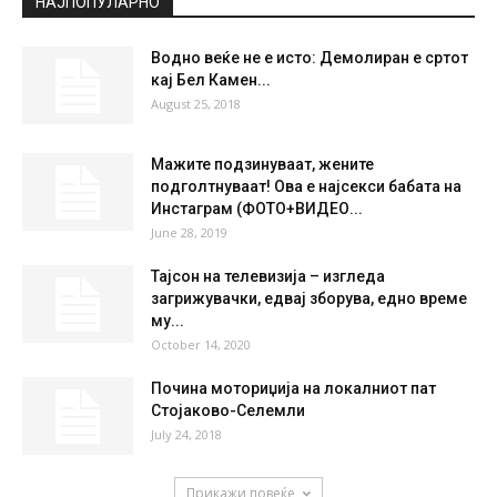
НАЈПОПУЛАРНО
Водно веќе не е исто: Демолиран е сртот
кај Бел Камен...
August 25, 2018
Мажите подзинуваат, жените
подголтнуваат! Ова е најсекси бабата на
Инстаграм (ФОТО+ВИДЕО...
June 28, 2019
Тајсон на телевизија – изгледа
загрижувачки, едвај зборува, едно време
му...
October 14, 2020
Почина моториџија на локалниот пат
Стојаково-Селемли
July 24, 2018
Прикажи повеќе