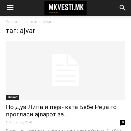
Почетна
тагови
Ajvar
таг: ajvar
Живот
По Дуа Липа и пејачката Бебе Реџа го
прогласи ајварот за...
October 28, 2020
0
Популарна британска пејачка со потекло од Косово, Дуа Липа,