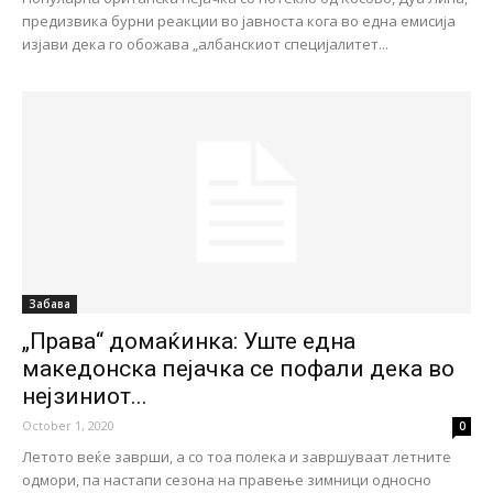
предизвика бурни реакции во јавноста кога во една емисија
изјави дека го обожава „албанскиот специјалитет...
Забава
„Права“ домаќинка: Уште една
македонска пејачка се пофали дека во
нејзиниот...
October 1, 2020
0
Летото веќе заврши, а со тоа полека и завршуваат летните
одмори, па настапи сезона на правење зимници односно