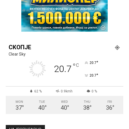
СКОПЈЕ
Clear Sky
°
20.7
°
C
20.7
°
20.7
62 %
0.9kmh
0 %
MON
TUE
WED
THU
FRI
37
°
40
°
40
°
38
°
36
°