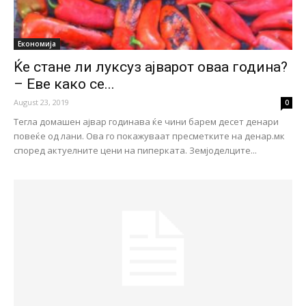
Економија
Ќе стане ли луксуз ајварот оваа година?
– Еве како се...
August 23, 2019
0
Тегла домашен ајвар годинава ќе чини барем десет денари
повеќе од лани. Ова го покажуваат пресметките на денар.мк
според актуелните цени на пиперката. Земјоделците...