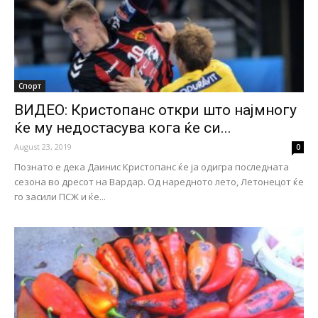
Спорт
ВИДЕО: Кристопанс откри што најмногу
ќе му недостасува кога ќе си...
August 23, 2019
0
Познато е дека Даинис Кристопанс ќе ја одигра последната
сезона во дресот на Вардар. Од наредното лето, Летонецот ќе
го засили ПСЖ и ќе...