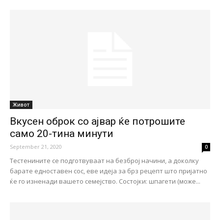
Живот
Вкусен оброк со ајвар ќе потрошите
само 20-тина минути
September 21, 2020
0
Тестенините се подготвуваат на безброј начини, а доколку
барате едноставен сос, еве идеја за брз рецепт што пријатно
ќе го изненади вашето семејство. Состојки: шпагети (може...