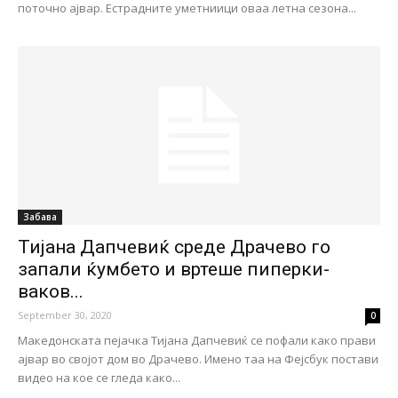
поточно ајвар. Естрадните уметниици оваа летна сезона...
Забава
Тијана Дапчевиќ среде Драчево го
запали ќумбето и вртеше пиперки-
ваков...
September 30, 2020
0
Македонската пејачка Тијана Дапчевиќ се пофали како прави
ајвар во својот дом во Драчево. Имено таа на Фејсбук постави
видео на кое се гледа како...