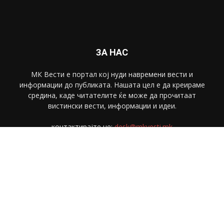
ЗА НАС
МК Вести е портал коj нуди навремени вести и
информации до публиката. Нашата цел е да креираме
средина, каде читателите ќе може да прочитаат
вистински вести, информации и идеи.
контактирајте не:
desk@mkvesti.mk
СЛЕДЕТЕ НЕ