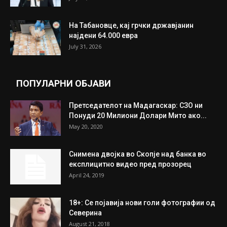
На Табановце, кај грчки државјанин
најдени 64.000 евра
July 31, 2026
ПОПУЛАРНИ ОБЈАВИ
Претседателот на Мадагаскар: СЗО ни
Понуди 20 Милиони Долари Мито ако...
May 20, 2020
Снимена двојка во Скопје над банка во
експлицитно видео пред прозорец
April 24, 2019
18+: Се појавија нови голи фотографии од
Северина
August 21, 2018