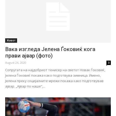
Живот
Вака изгледа Јелена Ѓоковиќ кога
прави ајвар (фото)
August 24, 2020
0
Сопругата на најдобриот тенисер на светот Новак Ѓоковиќ,
Јелена Ѓоковиќ покажа како подготвува зимница. Имено,
Јелена преку социјалните мрежи покажа како подготвував
ајвар. „Ајвар по наше“,...