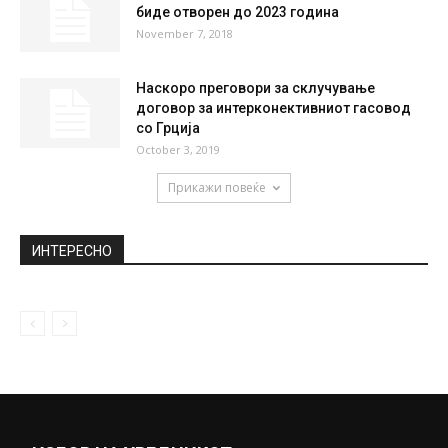
По 100.000 денари за семејствата на 15-
мината загинати кај Ласкарци, предлага...
February 25, 2019
Без струја утре делови од Сопиште,
Студеничани и Аеродром
April 9, 2019
Граничниот премин „Маркова нога“ ќе
биде отворен до 2023 година
November 7, 2018
Наскоро преговори за склучување
договор за интерконективниот гасовод
со Грција
October 3, 2019
Прикажи повеќе