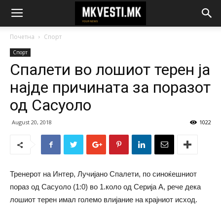
Почетна
Спорт
Спорт
Спалети во лошиот терен ја
најде причината за поразот
од Сасуоло
August 20, 2018
1022
Тренерот на Интер, Лучијано Спалети, по синоќешниот
пораз од Сасуоло (1:0) во 1.коло од Серија А, рече дека
лошиот терен имал големо влијание на крајниот исход.