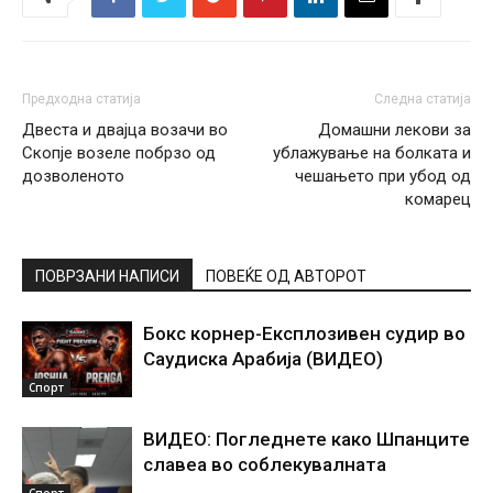
Предходна статија
Следна статија
Двеста и двајца возачи во
Домашни лекови за
Скопје возеле побрзо од
ублажување на болката и
дозволеното
чешањето при убод од
комарец
ПОВРЗАНИ НАПИСИ
ПОВЕЌЕ ОД АВТОРОТ
Бокс корнер-Експлозивен судир во
Саудиска Арабија (ВИДЕО)
Спорт
ВИДЕО: Погледнете како Шпанците
славеа во соблекувалната
Спорт