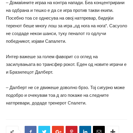
– Домаќините играа на контра напади. Беа концентрирани
на одбрана и тешко е да се игра против такви екипи.
Посебно тоа се однесува на овој натпревар, бидејќи
теренот беше многу лош за игра „од нога на нога“. Сасуоло
не создаде некои шанси, туку пеналот го одлучи
победникот, изјави Сапалети.
Интер важеше за голем фаворит со оглед на
засилувањата во трансфер рокот. Еден од новите играчи е
и Бразилецот Далберт.
– Далберт не се движеше доволно брзо. Тој сигурно може
подобро и очекувам тоа д аго покаже на следните
натпревари, додаде тренерот Спалети.