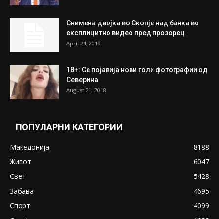
На Табановце, кај грчки државјанин
најдени 64.000 евра
July 31, 2026
ПОПУЛАРНИ ОБЈАВИ
Претседателот на Мадагаскар: СЗО ни
Понуди 20 Милиони Долари Мито ако...
May 20, 2020
Снимена двојка во Скопје над банка во
експлицитно видео пред прозорец
April 24, 2019
18+: Се појавија нови голи фотографии од
Северина
August 21, 2018