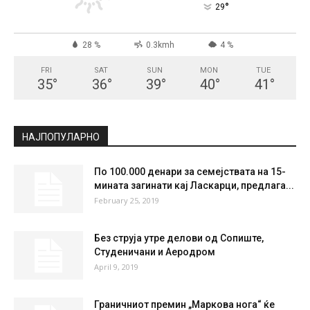
СКОПЈЕ
Clear Sky
°
29
°
C
29
°
29
28 %
0.3kmh
4 %
FRI
SAT
SUN
MON
TUE
35
°
36
°
39
°
40
°
41
°
НАЈПОПУЛАРНО